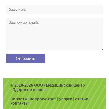
© 2010-2026 ООО «Медицинский центр
«Здоровье плюс»»
новости
|
вопрос-ответ
|
услуги
|
статьи
|
контакты