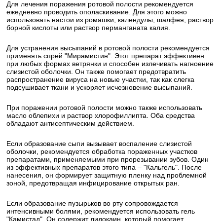
Для лечения поражения ротовой полости рекомендуется
ежедневно проводить ополаскивание. Для этого можно
использовать настои из ромашки, календулы, шалфея, раствор
борной кислоты или раствор перманганата калия.
Для устранения высыпаний в ротовой полости рекомендуется
применять спрей "Мирамистин". Этот препарат эффективен
при любых формах ветрянки и способен излечивать нагноение
слизистой оболочки. Он также помогает предотвратить
распространение вируса на новые участки, так как слегка
подсушивает ткани и ускоряет исчезновение высыпаний.
При поражении ротовой полости можно также использовать
масло облепихи и раствор хлорофиллипта. Оба средства
обладают антисептическим действием.
Если образование сыпи вызывает воспаление слизистой
оболочки, рекомендуется обработка пораженных участков
препаратами, применяемыми при прорезывании зубов. Один
из эффективных препаратов этого типа – "Кальгель". После
нанесения, он формирует защитную пленку над проблемной
зоной, предотвращая инфицирование открытых ран.
Если образование пузырьков во рту сопровождается
интенсивными болями, рекомендуется использовать гель
"Камистад". Он содержит лидокаин, который помогает