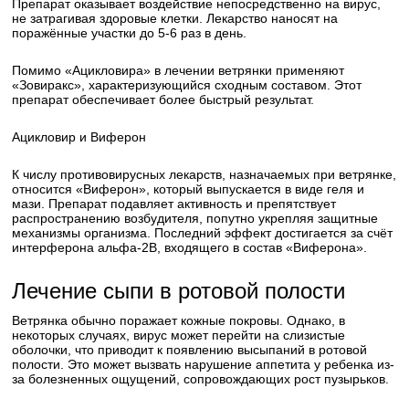
Препарат оказывает воздействие непосредственно на вирус,
не затрагивая здоровые клетки. Лекарство наносят на
поражённые участки до 5-6 раз в день.
Помимо «Ацикловира» в лечении ветрянки применяют
«Зовиракс», характеризующийся сходным составом. Этот
препарат обеспечивает более быстрый результат.
Ацикловир и Виферон
К числу противовирусных лекарств, назначаемых при ветрянке,
относится «Виферон», который выпускается в виде геля и
мази. Препарат подавляет активность и препятствует
распространению возбудителя, попутно укрепляя защитные
механизмы организма. Последний эффект достигается за счёт
интерферона альфа-2В, входящего в состав «Виферона».
Лечение сыпи в ротовой полости
Ветрянка обычно поражает кожные покровы. Однако, в
некоторых случаях, вирус может перейти на слизистые
оболочки, что приводит к появлению высыпаний в ротовой
полости. Это может вызвать нарушение аппетита у ребенка из-
за болезненных ощущений, сопровождающих рост пузырьков.