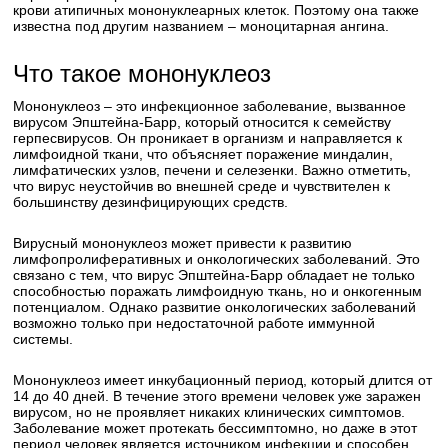
крови атипичных мононуклеарных клеток. Поэтому она также
известна под другим названием – моноцитарная ангина.
Что такое мононуклеоз
Мононуклеоз – это инфекционное заболевание, вызванное
вирусом Эпштейна-Барр, который относится к семейству
герпесвирусов. Он проникает в организм и направляется к
лимфоидной ткани, что объясняет поражение миндалин,
лимфатических узлов, печени и селезенки. Важно отметить,
что вирус неустойчив во внешней среде и чувствителен к
большинству дезинфицирующих средств.
Вирусный мононуклеоз может привести к развитию
лимфопролиферативных и онкологических заболеваний. Это
связано с тем, что вирус Эпштейна-Барр обладает не только
способностью поражать лимфоидную ткань, но и онкогенным
потенциалом. Однако развитие онкологических заболеваний
возможно только при недостаточной работе иммунной
системы.
Мононуклеоз имеет инкубационный период, который длится от
14 до 40 дней. В течение этого времени человек уже заражен
вирусом, но не проявляет никаких клинических симптомов.
Заболевание может протекать бессимптомно, но даже в этот
период человек является источником инфекции и способен