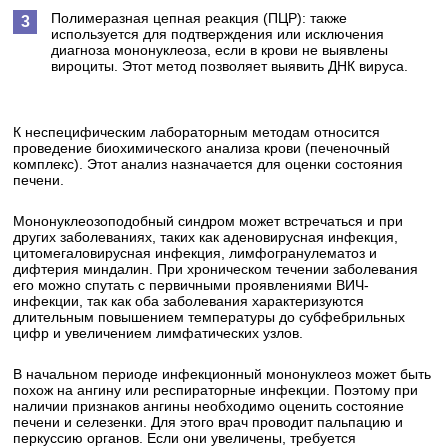
Полимеразная цепная реакция (ПЦР): также
используется для подтверждения или исключения
диагноза мононуклеоза, если в крови не выявлены
вироциты. Этот метод позволяет выявить ДНК вируса.
К неспецифическим лабораторным методам относится
проведение биохимического анализа крови (печеночный
комплекс). Этот анализ назначается для оценки состояния
печени.
Мононуклеозоподобный синдром может встречаться и при
других заболеваниях, таких как аденовирусная инфекция,
цитомегаловирусная инфекция, лимфогранулематоз и
дифтерия миндалин. При хроническом течении заболевания
его можно спутать с первичными проявлениями ВИЧ-
инфекции, так как оба заболевания характеризуются
длительным повышением температуры до субфебрильных
цифр и увеличением лимфатических узлов.
В начальном периоде инфекционный мононуклеоз может быть
похож на ангину или респираторные инфекции. Поэтому при
наличии признаков ангины необходимо оценить состояние
печени и селезенки. Для этого врач проводит пальпацию и
перкуссию органов. Если они увеличены, требуется