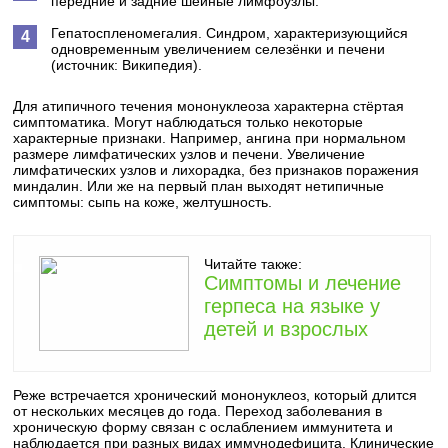
передние и задние шейные лимфоузлы.
Гепатоспленомегалия.
Синдром, характеризующийся
одновременным увеличением селезёнки и печени
(источник: Википедия).
Для атипичного течения мононуклеоза характерна стёртая
симптоматика. Могут наблюдаться только некоторые
характерные признаки. Например, ангина при нормальном
размере лимфатических узлов и печени. Увеличение
лимфатических узлов и лихорадка, без признаков поражения
миндалин. Или же на первый план выходят нетипичные
симптомы: сыпь на коже, желтушность.
Читайте также:
Симптомы и лечение
герпеса на языке у
детей и взрослых
Реже встречается хронический мононуклеоз, который длится
от нескольких месяцев до года. Переход заболевания в
хроническую форму связан с ослаблением иммунитета и
наблюдается при разных видах иммунодефицита. Клинические