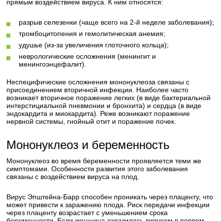
прямым воздействием вируса. К ним относятся:
разрыв селезенки (чаще всего на 2-й неделе заболевания);
тромбоцитопения и гемолитическая анемия;
удушье (из-за увеличения глоточного кольца);
неврологические осложнения (менингит и
менингоэнцефалит).
Неспецифические осложнения мононуклеоза связаны с
присоединением вторичной инфекции. Наиболее часто
возникает вторичное поражение легких (в виде бактериальной
интерстициальной пневмонии и бронхита) и сердца (в виде
эндокардита и миокардита). Реже возникают поражение
нервной системы, гнойный отит и поражение почек.
Мононуклеоз и беременность
Мононуклеоз во время беременности проявляется теми же
симптомами. Особенности развития этого заболевания
связаны с воздействием вируса на плод.
Вирус Эпштейна-Барр способен проникать через плаценту, что
может привести к заражению плода. Риск передачи инфекции
через плаценту возрастает с уменьшением срока
беременности. Если женщина заразилась вирусом в первом