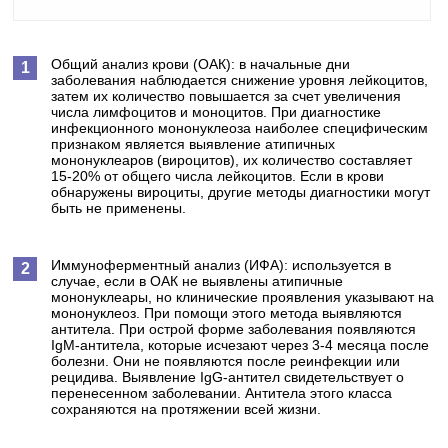
Общий анализ крови (ОАК): в начальные дни
заболевания наблюдается снижение уровня лейкоцитов,
затем их количество повышается за счет увеличения
числа лимфоцитов и моноцитов. При диагностике
инфекционного мононуклеоза наиболее специфическим
признаком является выявление атипичных
мононуклеаров (вироцитов), их количество составляет
15-20% от общего числа лейкоцитов. Если в крови
обнаружены вироциты, другие методы диагностики могут
быть не применены.
Иммуноферментный анализ (ИФА): используется в
случае, если в ОАК не выявлены атипичные
мононуклеары, но клинические проявления указывают на
мононуклеоз. При помощи этого метода выявляются
антитела. При острой форме заболевания появляются
IgM-антитела, которые исчезают через 3-4 месяца после
болезни. Они не появляются после реинфекции или
рецидива. Выявление IgG-антител свидетельствует о
перенесенном заболевании. Антитела этого класса
сохраняются на протяжении всей жизни.