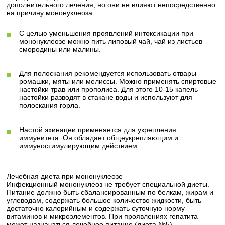
дополнительного лечения, но они не влияют непосредственно
на причину мононуклеоза.
С целью уменьшения проявлений интоксикации при
мононуклеозе можно пить липовый чай, чай из листьев
смородины или малины.
Для полоскания рекомендуется использовать отвары
ромашки, мяты или мелиссы. Можно применять спиртовые
настойки трав или прополиса. Для этого 10-15 капель
настойки разводят в стакане воды и используют для
полоскания горла.
Настой эхинацеи применяется для укрепления
иммунитета. Он обладает общеукрепляющим и
иммуностимулирующим действием.
Лечебная диета при мононуклеозе
Инфекционный мононуклеоз не требует специальной диеты.
Питание должно быть сбалансированным по белкам, жирам и
углеводам, содержать большое количество жидкости, быть
достаточно калорийным и содержать суточную норму
витаминов и микроэлементов. При проявлениях гепатита
может назначаться лечебное питание (диета №5).