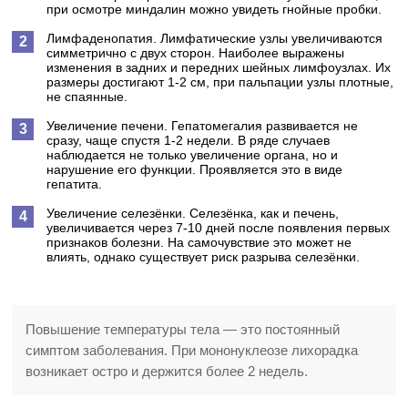
при осмотре миндалин можно увидеть гнойные пробки.
Лимфаденопатия.
Лимфатические узлы увеличиваются
симметрично с двух сторон. Наиболее выражены
изменения в задних и передних шейных лимфоузлах. Их
размеры достигают 1-2 см, при пальпации узлы плотные,
не спаянные.
Увеличение печени.
Гепатомегалия развивается не
сразу, чаще спустя 1-2 недели. В ряде случаев
наблюдается не только увеличение органа, но и
нарушение его функции. Проявляется это в виде
гепатита.
Увеличение селезёнки.
Селезёнка, как и печень,
увеличивается через 7-10 дней после появления первых
признаков болезни. На самочувствие это может не
влиять, однако существует риск разрыва селезёнки.
Повышение температуры тела — это постоянный
симптом заболевания. При мононуклеозе лихорадка
возникает остро и держится более 2 недель.