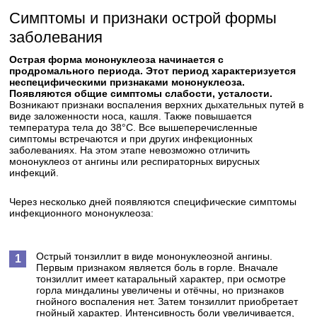
Симптомы и признаки острой формы
заболевания
Острая форма мононуклеоза начинается с
продромального периода. Этот период характеризуется
неспецифическими признаками мононуклеоза.
Появляются общие симптомы слабости, усталости.
Возникают признаки воспаления верхних дыхательных путей в
виде заложенности носа, кашля. Также повышается
температура тела до 38°С. Все вышеперечисленные
симптомы встречаются и при других инфекционных
заболеваниях. На этом этапе невозможно отличить
мононуклеоз от ангины или респираторных вирусных
инфекций.
Через несколько дней появляются специфические симптомы
инфекционного мононуклеоза:
Острый тонзиллит в виде мононуклеозной ангины.
Первым признаком является боль в горле. Вначале
тонзиллит имеет катаральный характер, при осмотре
горла миндалины увеличены и отёчны, но признаков
гнойного воспаления нет. Затем тонзиллит приобретает
гнойный характер. Интенсивность боли увеличивается,