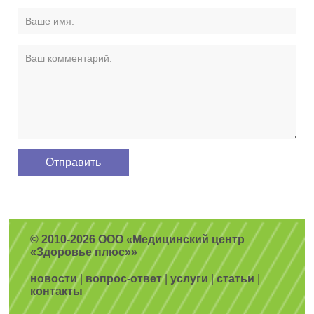
© 2010-2026 ООО «Медицинский центр
«Здоровье плюс»»
новости
|
вопрос-ответ
|
услуги
|
статьи
|
контакты