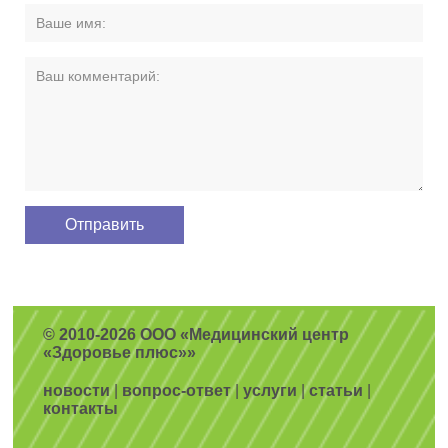
© 2010-2026 ООО «Медицинский центр
«Здоровье плюс»»
новости
|
вопрос-ответ
|
услуги
|
статьи
|
контакты