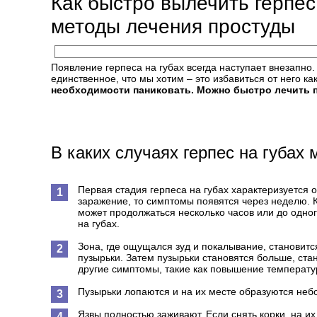
Как быстро вылечить герпе
методы лечения простуды
Появление герпеса на губах всегда наступает внезапно.
единственное, что мы хотим – это избавиться от него к
необходимости паниковать. Можно быстро лечить п
В каких случаях герпес на губах
Первая стадия герпеса на губах характеризуется
заражение, то симптомы появятся через неделю. К
может продолжаться несколько часов или до одног
на губах.
Зона, где ощущался зуд и покалывание, становит
пузырьки. Затем пузырьки становятся больше, ста
другие симптомы, такие как повышение температур
Пузырьки лопаются и на их месте образуются неб
Язвы полностью заживают. Если снять корки, на их