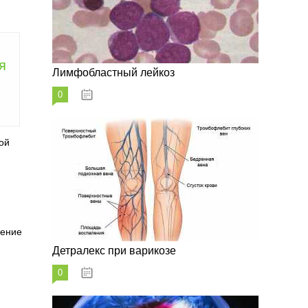
я
Лимфобластный лейкоз
0
07.10.2023
ой
ление
Детралекс при варикозе
0
07.10.2023