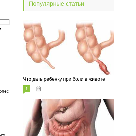
Популярные статьи
и
Что дать ребенку при боли в животе
1
29.07.2023
ерпес
е
ься