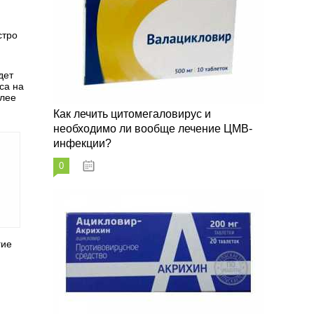
стро
дет
са на
олее
Как лечить цитомегаловирус и
необходимо ли вообще лечение ЦМВ-
инфекции?
0
07.03.2023
гие