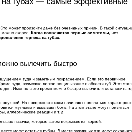
с на губах — самые эффективные
 Это может произойти даже без очевидных причин. В такой ситуаци
ак можно скорее.
Когда появляются первые симптомы, нет
роявления герпеса на губах.
 можно вылечить быстро
 ощущением зуда и заметным покраснением. Если это первичное
роме зуда, возможно легкое пощипывание в области губ. Этот этап
о дня. Именно в это время можно быстро вылечить и остановить г
ся опухшей. На поверхности кожи начинают появляться характерны
новятся мутными и вызывают боль. На этом этапе могут появиться
ы, аллергические реакции и т. д.
ольшие язвочки, которые затем покрываются коркой.
 месте могут остаться рубцы. В месте заживших язв могут сохранят