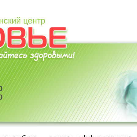
нский центр
0
0