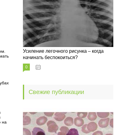
Усиление легочного рисунка – когда
ем.
имать
начинать беспокоиться?
и
0
09.10.2022
губах
Свежие публикации
и
м
о на