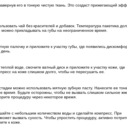
 завернув его в тонкую чистую ткань. Это создаст прижигающий эфф
льзовать чай без красителей и добавок. Температура пакетика до
 можно прикладывать на губы на неограниченное время.
атную палочку и приложите к участку губы, где появились дискомфо
 день.
теплой воде, смочите ватный диск и приложите к участку кожи, где
ресс на коже слишком долго, чтобы не пересушить ее.
стадии можно использовать мятную зубную пасту. Нанесите ее тон
рое время. Будьте осторожны, чтобы не вызвать слишком сильное жж
орите процедуру через некоторое время.
шайте с небольшим количеством воды и сделайте компресс. При
ожет вызвать сухость. Чтобы упростить процедуру, активно потрит
ите к коже.