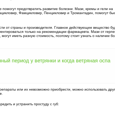
е помогут предотвратить развитие болезни. Мази, кремы и гели на
лацикловир, Фамцикловир, Пенцикловир и Тромантадин, помогут бы
сти от страны и производителя. Главное действующее вещество бу
риентироваться только на рекомендации фармацевта. Мази от герпе
 могут иметь разную стоимость, поэтому стоит узнать о наличии б
ный период у ветрянки и когда ветряная оспа
репараты или их невозможно приобрести, можно использовать дру
е.
редить и устранить простуду с губ: