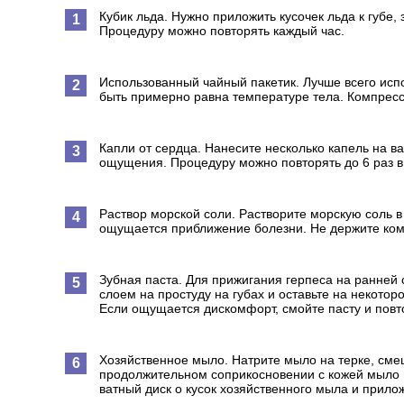
Кубик льда. Нужно приложить кусочек льда к губе,
Процедуру можно повторять каждый час.
Использованный чайный пакетик. Лучше всего испо
быть примерно равна температуре тела. Компресс
Капли от сердца. Нанесите несколько капель на в
ощущения. Процедуру можно повторять до 6 раз в
Раствор морской соли. Растворите морскую соль в 
ощущается приближение болезни. Не держите комп
Зубная паста. Для прижигания герпеса на ранней 
слоем на простуду на губах и оставьте на некото
Если ощущается дискомфорт, смойте пасту и повт
Хозяйственное мыло. Натрите мыло на терке, сме
продолжительном соприкосновении с кожей мыло м
ватный диск о кусок хозяйственного мыла и прилож