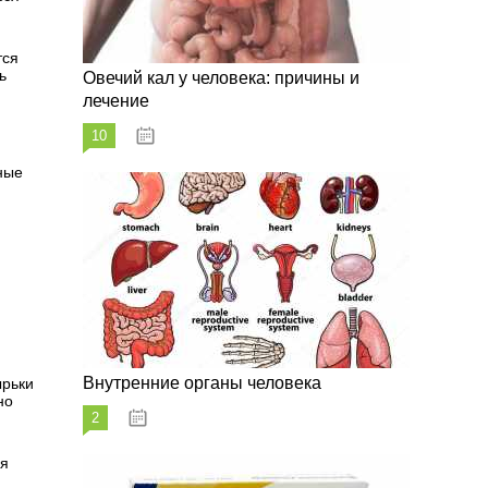
тся
ь
Овечий кал у человека: причины и
лечение
10
20.08.2023
ные
Внутренние органы человека
ырьки
но
2
26.08.2023
ся