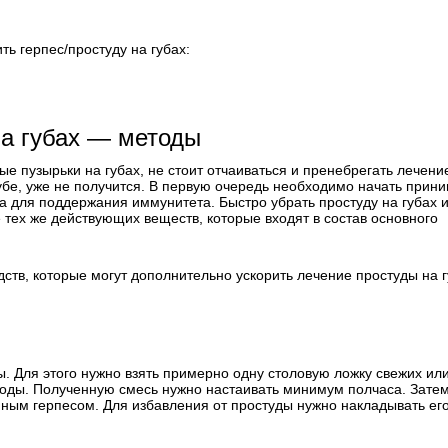
ть герпес/простуду на губах:
на губах — методы
ые пузырьки на губах, не стоит отчаиваться и пренебрегать лечени
губе, уже не получится. В первую очередь необходимо начать прин
а для поддержания иммунитета. Быстро убрать простуду на губах 
 тех же действующих веществ, которые входят в состав основного
ств, которые могут дополнительно ускорить лечение простуды на 
. Для этого нужно взять примерно одну столовую ложку свежих ил
воды. Полученную смесь нужно настаивать минимум полчаса. Зате
нным герпесом. Для избавления от простуды нужно накладывать ег