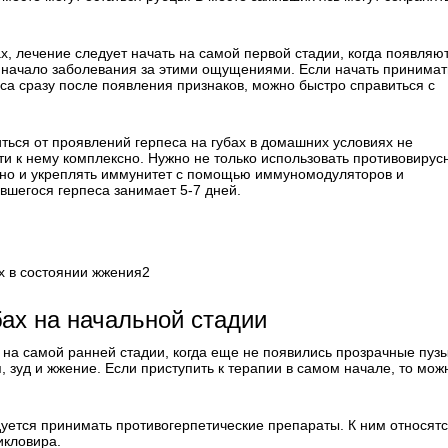
х, лечение следует начать на самой первой стадии, когда появляю
 начало заболевания за этими ощущениями. Если начать принимат
еса сразу после появления признаков, можно быстро справиться с
иться от проявлений герпеса на губах в домашних условиях не
ти к нему комплексно. Нужно не только использовать противовирус
 но и укреплять иммунитет с помощью иммуномодуляторов и
вшегося герпеса занимает 5-7 дней.
2
бах на начальной стадии
 на самой ранней стадии, когда еще не появились прозрачные пуз
 зуд и жжение. Если приступить к терапии в самом начале, то мож
дуется принимать противогерпетические препараты. К ним относят
икловира.