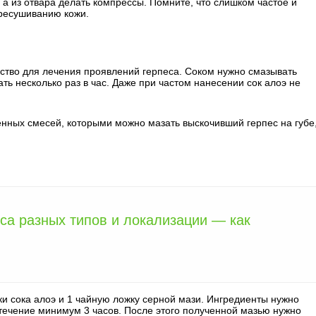
а из отвара делать компрессы. Помните, что слишком частое и
ересушиванию кожи.
дство для лечения проявлений герпеса. Соком нужно смазывать
ть несколько раз в час. Даже при частом нанесении сок алоэ не
енных смесей, которыми можно мазать выскочивший герпес на губе
са разных типов и локализации — как
ки сока алоэ и 1 чайную ложку серной мази. Ингредиенты нужно
 течение минимум 3 часов. После этого полученной мазью нужно