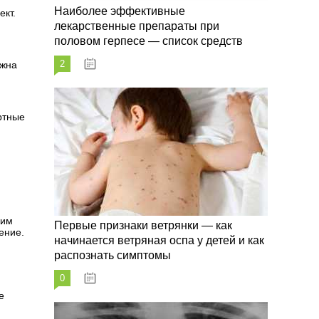
Наиболее эффективные
ект.
лекарственные препараты при
половом герпесе — список средств
2
лжна
09.03.2023
ртные
ким
Первые признаки ветрянки — как
ение.
начинается ветряная оспа у детей и как
распознать симптомы
0
09.03.2023
е