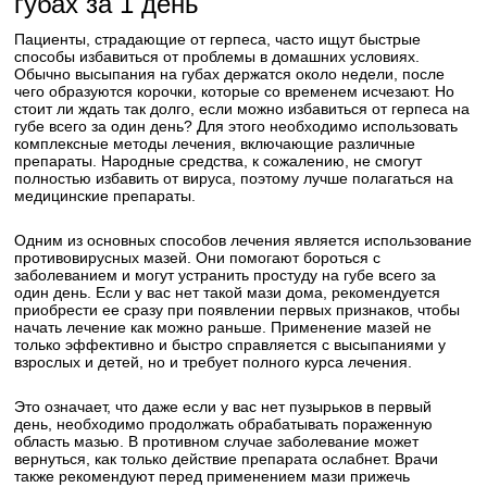
губах за 1 день
Пациенты, страдающие от герпеса, часто ищут быстрые
способы избавиться от проблемы в домашних условиях.
Обычно высыпания на губах держатся около недели, после
чего образуются корочки, которые со временем исчезают. Но
стоит ли ждать так долго, если можно избавиться от герпеса на
губе всего за один день? Для этого необходимо использовать
комплексные методы лечения, включающие различные
препараты. Народные средства, к сожалению, не смогут
полностью избавить от вируса, поэтому лучше полагаться на
медицинские препараты.
Одним из основных способов лечения является использование
противовирусных мазей. Они помогают бороться с
заболеванием и могут устранить простуду на губе всего за
один день. Если у вас нет такой мази дома, рекомендуется
приобрести ее сразу при появлении первых признаков, чтобы
начать лечение как можно раньше. Применение мазей не
только эффективно и быстро справляется с высыпаниями у
взрослых и детей, но и требует полного курса лечения.
Это означает, что даже если у вас нет пузырьков в первый
день, необходимо продолжать обрабатывать пораженную
область мазью. В противном случае заболевание может
вернуться, как только действие препарата ослабнет. Врачи
также рекомендуют перед применением мази прижечь