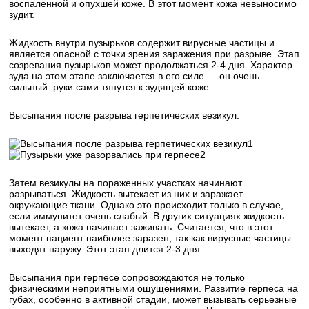
воспаленной и опухшей коже. В этот момент кожа невыносимо
зудит.
Жидкость внутри пузырьков содержит вирусные частицы и
является опасной с точки зрения заражения при разрыве. Этап
созревания пузырьков может продолжаться 2-4 дня. Характер
зуда на этом этапе заключается в его силе — он очень
сильный: руки сами тянутся к зудящей коже.
Высыпания после разрыва герпетических везикул.
1
2
Затем везикулы на пораженных участках начинают
разрываться. Жидкость вытекает из них и заражает
окружающие ткани. Однако это происходит только в случае,
если иммунитет очень слабый. В других ситуациях жидкость
вытекает, а кожа начинает заживать. Считается, что в этот
момент пациент наиболее заразен, так как вирусные частицы
выходят наружу. Этот этап длится 2-3 дня.
Высыпания при герпесе сопровождаются не только
физическими неприятными ощущениями. Развитие герпеса на
губах, особенно в активной стадии, может вызывать серьезные