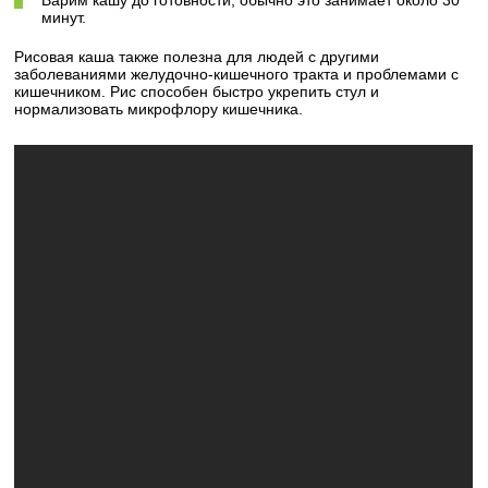
Варим кашу до готовности, обычно это занимает около 30
минут.
Рисовая каша также полезна для людей с другими
заболеваниями желудочно-кишечного тракта и проблемами с
кишечником. Рис способен быстро укрепить стул и
нормализовать микрофлору кишечника.