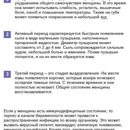
ухудшением общего самочувствия женщины. В это время
она может испытывать слабость, усталость, мышечные
боли, озноб и повышение температуры. Также на губе
может появиться покраснение и небольшой зуд.
Активный период характеризуется быстрым появлением
сыпи в виде маленьких пузырьков, наполненных
прозрачной жидкостью. Диаметр пузырьков может
составлять от 2 до 4 мм. Сыпь сопровождается сильным
зудом, небольшой болью и жжением. Позже пузырьки
лопаются, и на их месте образуется язва.
Третий период – это стадия выздоровления. На месте
язвы появляются корочки, которые вскоре исчезают,
оставляя темные пятна. С течением времени и они
полностью исчезают. Общее состояние женщины
восстанавливается.
Если у женщины есть иммунодефицитные состояния, то
герпес в начале беременности может привести к
распространению инфекции по всему организму. Это может
вызвать вирусный гепатит, миокардит, атипичную пневмонию,
менингит и энцефалит. Кроме того, первичное заражение