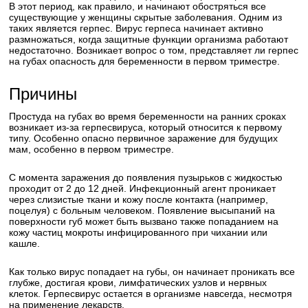
В этот период, как правило, и начинают обостряться все
существующие у женщины скрытые заболевания. Одним из
таких является герпес. Вирус герпеса начинает активно
размножаться, когда защитные функции организма работают
недостаточно. Возникает вопрос о том, представляет ли герпес
на губах опасность для беременности в первом триместре.
Причины
Простуда на губах во время беременности на ранних сроках
возникает из-за герпесвируса, который относится к первому
типу. Особенно опасно первичное заражение для будущих
мам, особенно в первом триместре.
С момента заражения до появления пузырьков с жидкостью
проходит от 2 до 12 дней. Инфекционный агент проникает
через слизистые ткани и кожу после контакта (например,
поцелуя) с больным человеком. Появление высыпаний на
поверхности губ может быть вызвано также попаданием на
кожу частиц мокроты инфицированного при чихании или
кашле.
Как только вирус попадает на губы, он начинает проникать все
глубже, достигая крови, лимфатических узлов и нервных
клеток. Герпесвирус остается в организме навсегда, несмотря
на применение лекарств.