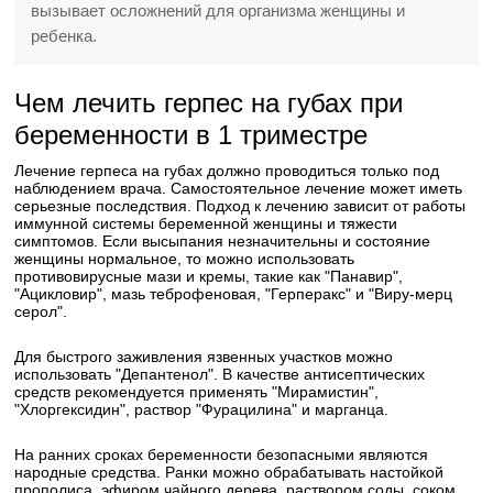
вызывает осложнений для организма женщины и
ребенка.
Чем лечить герпес на губах при
беременности в 1 триместре
Лечение герпеса на губах должно проводиться только под
наблюдением врача. Самостоятельное лечение может иметь
серьезные последствия. Подход к лечению зависит от работы
иммунной системы беременной женщины и тяжести
симптомов. Если высыпания незначительны и состояние
женщины нормальное, то можно использовать
противовирусные мази и кремы, такие как "Панавир",
"Ацикловир", мазь теброфеновая, "Герперакс" и "Виру-мерц
серол".
Для быстрого заживления язвенных участков можно
использовать "Депантенол". В качестве антисептических
средств рекомендуется применять "Мирамистин",
"Хлоргексидин", раствор "Фурацилина" и марганца.
На ранних сроках беременности безопасными являются
народные средства. Ранки можно обрабатывать настойкой
прополиса, эфиром чайного дерева, раствором соды, соком