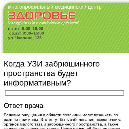
многопрофильный медицинский центр
пн–пт: 8:00–19:00
сб,вс: 9:00–15:00
ул. Чкалова, 136
Когда УЗИ забрюшинного
пространства будет
информативным?
Ответ врача
Болевые ощущения в области поясницы могут возникать по
разным причинам. Это могут быть заболевания позвоночника,
органов малого таза и забрюшинного пространства, а также
желудочно-кишечного тракта. Часто причиной боли является