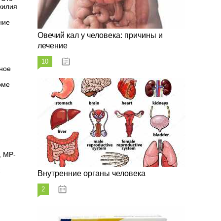
ожилия
ние
Овечий кал у человека: причины и
лечение
10
20.08.2023
ьное
оме
, МР-
Внутренние органы человека
2
26.08.2023