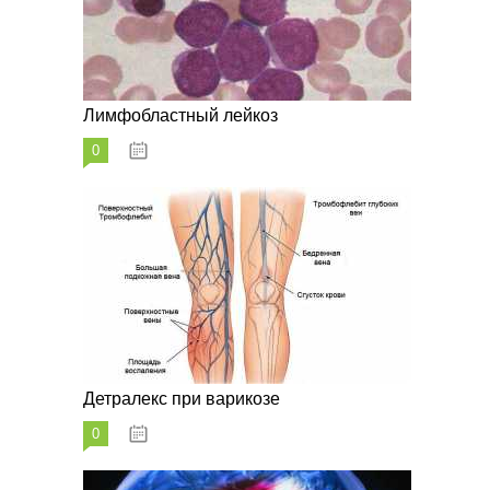
Лимфобластный лейкоз
0
07.10.2023
Детралекс при варикозе
0
07.10.2023