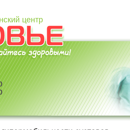
нский центр
0
0