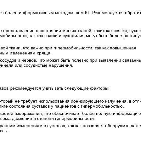
ся более информативным методом, чем КТ. Рекомендуется обрати
 представление о состоянии мягких тканей, таких как связки, сухо
мобильности, так как связки и сухожилия могут быть более растян
вой ткани, что важно при гипермобильности, так как повышенная
ивным изменениям хряща.
сосудов и нервов, что может быть полезно при выявлении связанны
уннеля или сосудистые нарушения.
тавов рекомендуется учитывать следующие факторы:
торый не требует использования ионизирующего излучения, в отл
инге состояния суставов у пациентов с гипермобильностью.
скостей изображения, что обеспечивает более полную информацию
бъема движения и степени гипермобильности.
ранним изменениям в суставах, так как позволяет обнаружить даже
ссы.