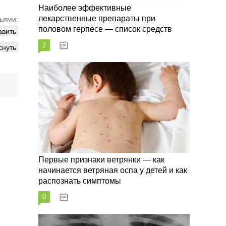
Наиболее эффективные
лекарственные препараты при
ьями:
половом герпесе — список средств
авить
2
снуть
09.03.2023
Первые признаки ветрянки — как
начинается ветряная оспа у детей и как
распознать симптомы
0
09.03.2023