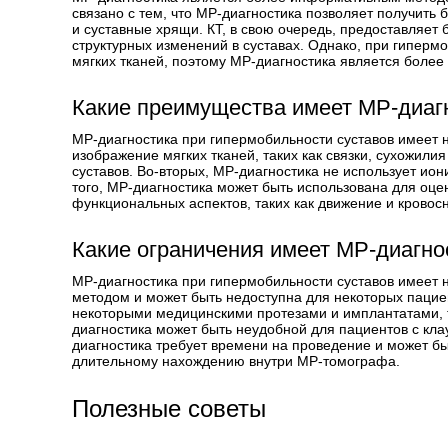
связано с тем, что МР-диагностика позволяет получить 
и суставные хрящи. КТ, в свою очередь, предоставляет
структурных изменений в суставах. Однако, при гиперм
мягких тканей, поэтому МР-диагностика является боле
Какие преимущества имеет МР-диагн
МР-диагностика при гипермобильности суставов имеет н
изображение мягких тканей, таких как связки, сухожили
суставов. Во-вторых, МР-диагностика не использует ио
того, МР-диагностика может быть использована для оцен
функциональных аспектов, таких как движение и кровос
Какие ограничения имеет МР-диагно
МР-диагностика при гипермобильности суставов имеет 
методом и может быть недоступна для некоторых пацие
некоторыми медицинскими протезами и имплантатами, та
диагностика может быть неудобной для пациентов с кл
диагностика требует времени на проведение и может бы
длительному нахождению внутри МР-томографа.
Полезные советы