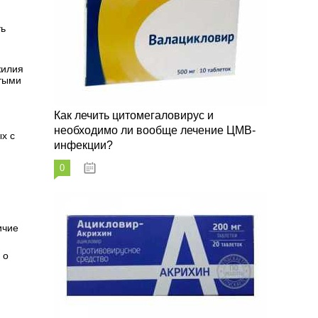
ть
жилия
утыми
Как лечить цитомегаловирус и
необходимо ли вообще лечение ЦМВ-
х с
инфекции?
0
07.03.2023
ичие
 о