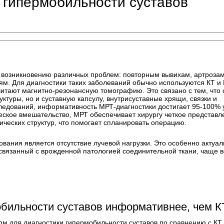
 гипермобильности суставов
к возникновению различных проблем: повторным вывихам, артрозам
м. Для диагностики таких заболеваний обычно используются КТ и 
итают магнитно-резонансную томографию. Это связано с тем, что 
уктуры, но и суставную капсулу, внутрисуставные хрящи, связки и
ледований, информативность МРТ-диагностики достигает 95-100% 
еское вмешательство, МРТ обеспечивает хирургу четкое представл
ческих структур, что помогает спланировать операцию.
ания является отсутствие лучевой нагрузки. Это особенно актуал
 связанный с врожденной патологией соединительной ткани, чаще в
обильности суставов информативнее, чем К
 для диагностики гипермобильности суставов по сравнению с КТ.