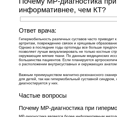
Почему МР-диагностика при
информативнее, чем КТ?
Ответ врача:
Гипермобильность различных суставов часто приводит 
артритам, повреждению связок и хрящевым образования
Однако в последние годы ортопеды все больше предпоч
позволяет лучше визуализировать не только костные стр
окружающие мягкие ткани. По данным медицинских исс
большинства пациентов. Если планируется артроскопич
о расположении внутрисуставных и окружающих анатоми
Важным преимуществом магнитно-резонансного сканиров
для детей, так как гипермобильный суставной синдром,
диагностируется у них.
Частые вопросы
Почему МР-диагностика при гиперм
МР-диагностика является более информативным методом