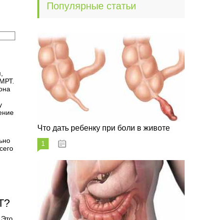
Популярные статьи
,
МРТ.
она
у
ение
Что дать ребенку при боли в животе
ьно
1
29.07.2023
сего
Т?
 Это