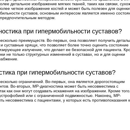
более детальное изображение мягких тканей, таких как связки, сух
 более четкое изображение костей и может быть полезен для оценки
обильности суставов, основным интересом является именно состоя
е предпочтительным методом.
остика при гипермобильности суставов?
есколько преимуществ. Во-первых, она позволяет получить детал
я и суставные хрящи, что позволяет более точно оценить состояние
низирующее излучение, что делает ее безопасной для пациента. Кр
ки не только структурных изменений в суставах, но и для оценки
набжение.
стика при гипермобильности суставов?
несколько ограничений. Во-первых, она является дорогостоящим
нтов. Во-вторых, МР-диагностика может быть несовместима с
к как они могут создавать искажения на изображении. Кроме того
аустрофобией или с ограниченной подвижностью. Наконец, МР-
ть несовместима с пациентами, у которых есть противопоказания к