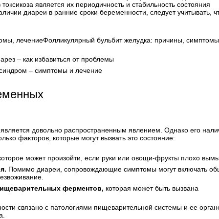
 токсикоза является их периодичность и стабильность состояния
аличии диареи в ранние сроки беременности, следует учитывать, ч
Фолликулярный бульбит желудка: причины, симптомы
арез – как избавиться от проблемы
синдром – симптомы и лечение
ременных
 является довольно распространенным явлением. Однако его нали
лько факторов, которые могут вызвать это состояние:
оторое может произойти, если руки или овощи-фрукты плохо вымы
я.
Помимо диареи, сопровождающие симптомы могут включать о
езвоживание.
 пищеварительных ферментов,
которая может быть вызвана
ости связано с патологиями пищеварительной системы и ее орган
а.