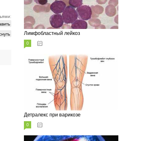
ьями:
авить
снуть
Лимфобластный лейкоз
0
07.10.2023
Детралекс при варикозе
0
07.10.2023