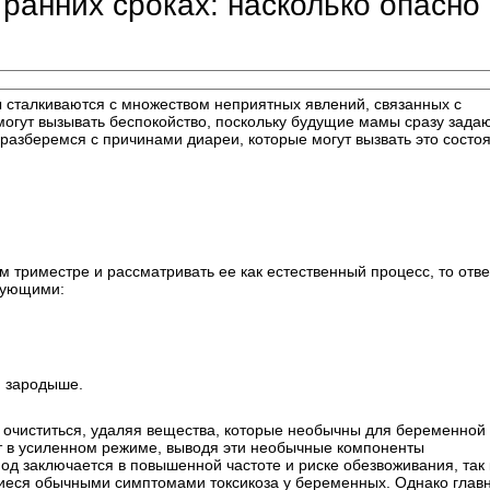
ранних сроках: насколько опасно
сталкиваются с множеством неприятных явлений, связанных с
могут вызывать беспокойство, поскольку будущие мамы сразу зада
разберемся с причинами диареи, которые могут вызвать это состо
 триместре и рассматривать ее как естественный процесс, то отве
дующими:
 зародыше.
 очиститься, удаляя вещества, которые необычны для беременной
 в усиленном режиме, выводя эти необычные компоненты
од заключается в повышенной частоте и риске обезвоживания, так 
щиеся обычными симптомами токсикоза у беременных. Однако глав