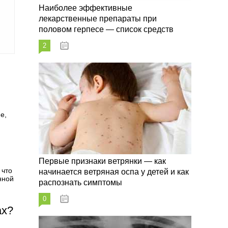
Наиболее эффективные
лекарственные препараты при
половом герпесе — список средств
2
09.03.2023
е,
Первые признаки ветрянки — как
 что
начинается ветряная оспа у детей и как
нной
распознать симптомы
0
09.03.2023
ах?