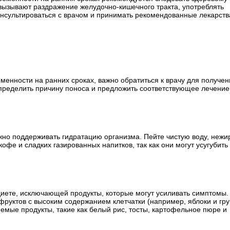
 вызывают раздражение желудочно-кишечного тракта, употреблять
онсультироваться с врачом и принимать рекомендованные лекарств
еменности на ранних сроках, важно обратиться к врачу для получен
пределить причину поноса и предложить соответствующее лечение
ажно поддерживать гидратацию организма. Пейте чистую воду, неж
офе и сладких газированных напитков, так как они могут усугубить
диете, исключающей продукты, которые могут усиливать симптомы.
фруктов с высоким содержанием клетчатки (например, яблоки и гру
яемые продукты, такие как белый рис, тосты, картофельное пюре и