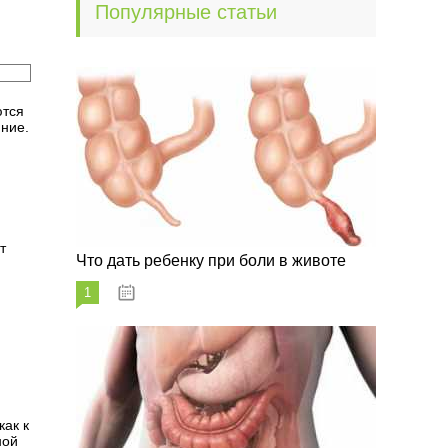
Популярные статьи
ются
яние.
т
Что дать ребенку при боли в животе
1
29.07.2023
как к
ной