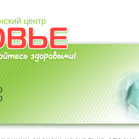
нский центр
0
0