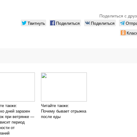
Поделиться с друз
Твитнуть
Поделиться
Поделиться
Отпр
Клас
те также:
Читайте также:
ко дней заразен
Почему бывает отрыжка
ок при ветрянке —
после еды
ависит период
ности от
паний