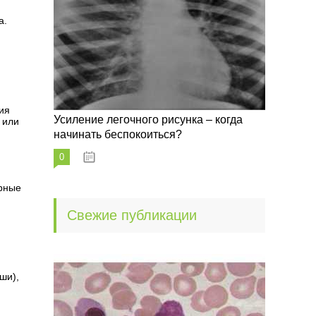
а.
ия
Усиление легочного рисунка – когда
 или
начинать беспокоиться?
0
09.10.2022
ирные
Свежие публикации
ши),