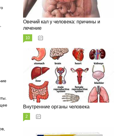
то
Овечий кал у человека: причины и
,
лечение
10
20.08.2023
чие
ты.
бщее
Внутренние органы человека
2
26.08.2023
ов,