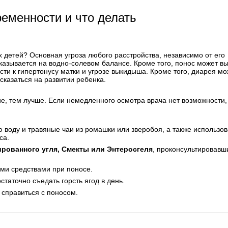
ременности и что делать
 детей? Основная угроза любого расстройства, независимо от его
сказывается на водно-солевом балансе. Кроме того, понос может вы
сти к гипертонусу матки и угрозе выкидыша. Кроме того, диарея мо
сказаться на развитии ребенка.
е, тем лучше. Если немедленного осмотра врача нет возможности,
 воду и травяные чаи из ромашки или зверобоя, а также использов
са.
рованного угля, Смекты или Энтеросгеля
, проконсультировавш
и средствами при поносе.
таточно съедать горсть ягод в день.
 справиться с поносом.