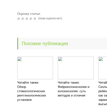
Оценка статьи:
(пока оценок нет)
Похожие публикации
Читайте также:
Читайте также:
Читай
Обзор
Фиброколоноскопия и
Сколь
стоматологических
колоноскопия: суть
ребён
рентгенологических
методов и отличия
как з
установок
зараз
высы