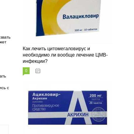
звать
жет
Как лечить цитомегаловирус и
необходимо ли вообще лечение ЦМВ-
инфекции?
0
07.03.2023
ать
ись с