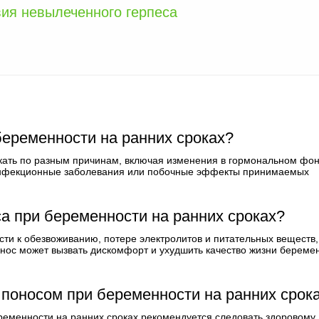
ия невылеченного герпеса
беременности на ранних сроках?
кать по разным причинам, включая изменения в гормональном фон
инфекционные заболевания или побочные эффекты принимаемых
са при беременности на ранних сроках?
ти к обезвоживанию, потере электролитов и питательных веществ,
понос может вызвать дискомфорт и ухудшить качество жизни береме
 поносом при беременности на ранних срок
ременности на ранних сроках рекомендуется следовать здоровому