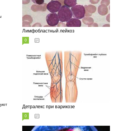
ы
Лимфобластный лейкоз
0
07.10.2023
зуют
Детралекс при варикозе
0
07.10.2023