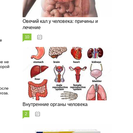
Овечий кал у человека: причины и
лечение
10
20.08.2023
е
ие не
корой
после
еоза.
Внутренние органы человека
2
26.08.2023