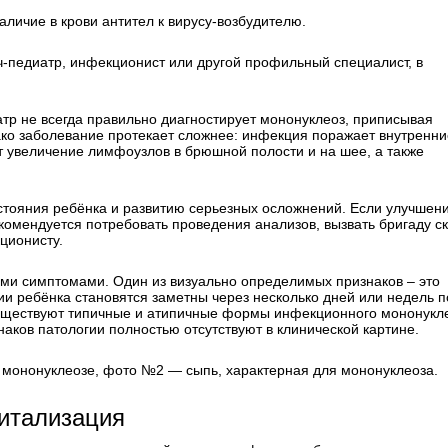
ичие в крови антител к вирусу-возбудителю.
ч-педиатр, инфекционист или другой профильный специалист, в
атр не всегда правильно диагностирует мононуклеоз, приписывая
ко заболевание протекает сложнее: инфекция поражает внутренни
ет увеличение лимфоузлов в брюшной полости и на шее, а также
тояния ребёнка и развитию серьезных осложнений. Если улучшен
екомендуется потребовать проведения анализов, вызвать бригаду с
ционисту.
ыми симптомами. Один из визуально определимых признаков – это
и ребёнка становятся заметны через несколько дней или недель 
существуют типичные и атипичные формы инфекционного мононукл
наков патологии полностью отсутствуют в клинической картине.
мононуклеозе, фото №2 — сыпь, характерная для мононуклеоза.
питализация