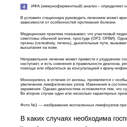
ИФА (иммуноферментный) анализ – определяет нал
В условиях стационара руководить лечением может вра
зависимости от особенностей протекания болезни.
Медицинская практика показывает, что участковый педи
симптомы обычной ангине, простуде (ОРЗ, ОРВИ). Одна
органы (селезёнку, печень), дыхательные пути, вызыва
высыпания на коже.
Неправильное лечение может привести к ухудшению сос
наступает, и есть сомнения в правильности диагноза, р
помощи или обратиться за консультацией к врачу-инфек
Мононуклеоз, в отличие от ангины, проявляется с особ
увеличение лимфатических узлов. Изменения в состояни
заражения. Однако диагностика осложняется тем, что 
Во втором случае один или несколько характерных приз
Фото №1 — изображение воспаленных лимфоузлов при 
В каких случаях необходима гос