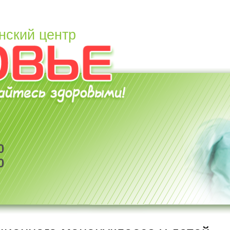
нский центр
0
0