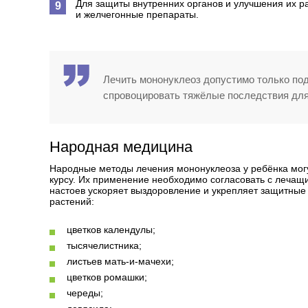
Для защиты внутренних органов и улучшения их р
и желчегонные препараты.
Лечить мононуклеоз допустимо только по
спровоцировать тяжёлые последствия для 
Народная медицина
Народные методы лечения мононуклеоза у ребёнка могут
курсу. Их применение необходимо согласовать с лечащ
настоев ускоряет выздоровление и укрепляет защитны
растений:
цветков календулы;
тысячелистника;
листьев мать-и-мачехи;
цветков ромашки;
череды;