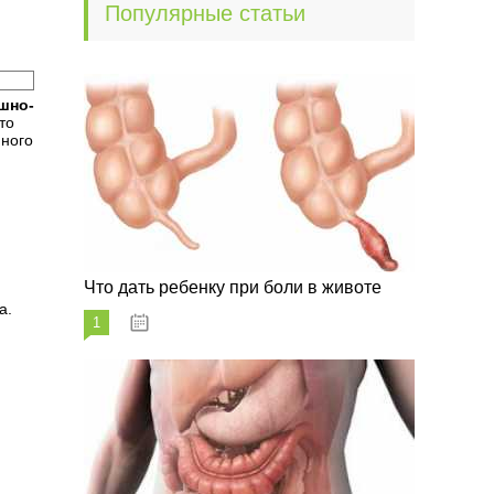
Популярные статьи
шно-
то
нного
Что дать ребенку при боли в животе
а.
1
29.07.2023