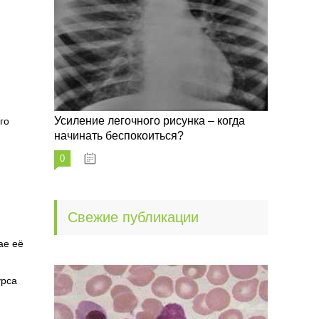
Усиление легочного рисунка – когда
го
начинать беспокоиться?
0
09.10.2022
Свежие публикации
ае её
урса