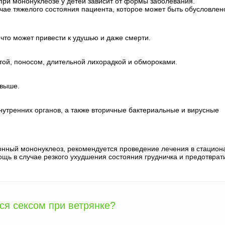
ри мононуклеозе у детей зависит от формы заболевания.
чае тяжелого состояния пациента, которое может быть обусловлен
что может привести к удушью и даже смерти.
той, поносом, длительной лихорадкой и обмороками.
 выше.
утренних органов, а также вторичные бактериальные и вирусные
онный мононуклеоз, рекомендуется проведение лечения в стацион
щь в случае резкого ухудшения состояния грудничка и предотврат
ся сексом при ветрянке?