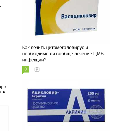
о
Как лечить цитомегаловирус и
необходимо ли вообще лечение ЦМВ-
инфекции?
0
07.03.2023
аре.
ить