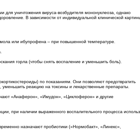
и для уничтожения вируса-возбудителя мононуклеоза, однако
здоровление. В зависимости от индивидуальной клинической картин
мола или ибупрофена – при повышенной температуре.
.
скания горла (чтобы снять воспаление и уменьшить боль).
кокортикостероиды) по показаниям. Они позволяют предотвратить
, уменьшить реакцию на токсины и лекарственные препараты.
ачают «Анаферон», «Имудон», «Циклоферон» и другие
кции, при наличии выраженного воспалительного процесса исполь
ременно назначают пробиотики («Нормобакт», «Линекс»,