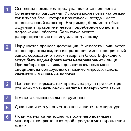
Основным признаком приступа является появление
болезненных ощущений. У людей может быть как резкая,
так и тупая боль, которая практически всегда имеет
опоясывающий характер. Например, боль может быть
ощутима в правой или левой подреберной области, в
подложечной области. Боль также может
распространяться в спину или под лопатку.
Нарушается процесс дефекации. У человека начинается
понос, при этом жидкие испражнения имеют неприятный
запах, сероватый оттенок и жирный блеск. В фекалиях
могут быть видны фрагменты непереваренной пищи.
При лабораторных исследованиях каловых масс
специалисты обнаруживают помимо жировых капель
клетчатку и мышечные волокна.
Появляется горьковатый привкус во рту, а при осмотре
рта можно увидеть белый налет на поверхности языка.
В животе слышны сильные румянцы.
Довольно часто у пациентов повышается температура.
Люди жалуются на тошноту, после чего возникает
многократная рвота, в которой присутствуют вкрапления
желчи.