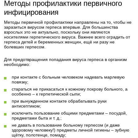
Методы профилактики первичного
инфицирования
Методы первичной профилактики направлены на то, чтобы не
заразиться вирусом герпеса впервые. Для большинства
взрослых это не актуально, поскольку они являются
носителями герпетического вируса. Важнее всего оградить от
герпеса детей и беременных женщин, ещё ни разу не
болевших герпесом.
Для предотвращения попадания вируса герпеса в организм
необходимо:
при контакте с больным человеком надевать марлевую
повязку;
стараться не прикасаться к кожному покрову больного, а
особенно – к герпетической сыпи;
при вынужденном контакте обрабатывать руки
антисептиком;
исключить пользование общими предметами – посудой,
предметами быта и т. д.;
не давать в пользование больному герпесом (и даже
здоровому человеку!) предметы личной гигиены – зубную
щётку, полотенце, помаду;