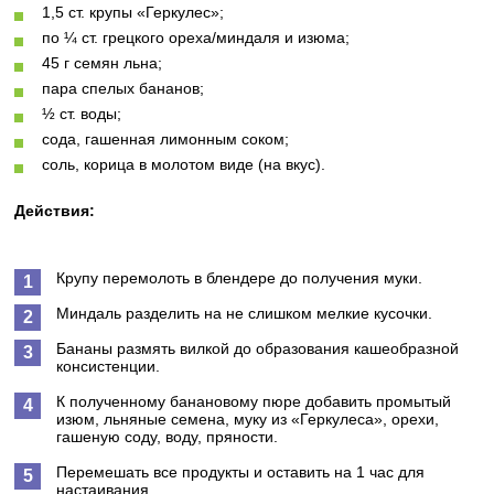
1,5 ст. крупы «Геркулес»;
по ¼ ст. грецкого ореха/миндаля и изюма;
45 г семян льна;
пара спелых бананов;
½ ст. воды;
сода, гашенная лимонным соком;
соль, корица в молотом виде (на вкус).
Действия:
Крупу перемолоть в блендере до получения муки.
Миндаль разделить на не слишком мелкие кусочки.
Бананы размять вилкой до образования кашеобразной
консистенции.
К полученному банановому пюре добавить промытый
изюм, льняные семена, муку из «Геркулеса», орехи,
гашеную соду, воду, пряности.
Перемешать все продукты и оставить на 1 час для
настаивания.