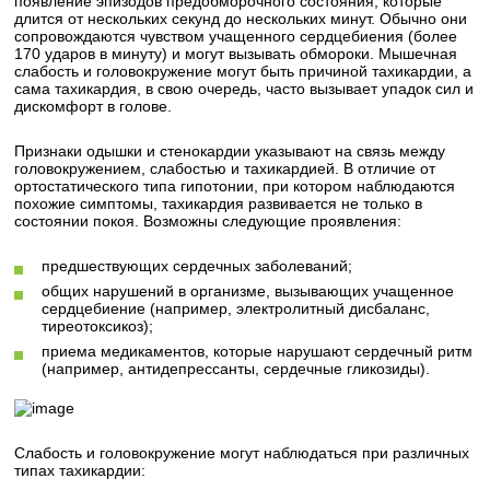
появление эпизодов предобморочного состояния, которые
длится от нескольких секунд до нескольких минут. Обычно они
сопровождаются чувством учащенного сердцебиения (более
170 ударов в минуту) и могут вызывать обмороки. Мышечная
слабость и головокружение могут быть причиной тахикардии, а
сама тахикардия, в свою очередь, часто вызывает упадок сил и
дискомфорт в голове.
Признаки одышки и стенокардии указывают на связь между
головокружением, слабостью и тахикардией. В отличие от
ортостатического типа гипотонии, при котором наблюдаются
похожие симптомы, тахикардия развивается не только в
состоянии покоя. Возможны следующие проявления:
предшествующих сердечных заболеваний;
общих нарушений в организме, вызывающих учащенное
сердцебиение (например, электролитный дисбаланс,
тиреотоксикоз);
приема медикаментов, которые нарушают сердечный ритм
(например, антидепрессанты, сердечные гликозиды).
Слабость и головокружение могут наблюдаться при различных
типах тахикардии: