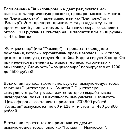
Если лечение "Ацикловиром" не дает результатов или
вызывает аллергическую реакцию, препарат можно заменить
на "Валацикловир" (также известный как "Валтрекс" или
"Валвир"). Этот препарат принимается дважды в сутки на
протяжении 5 дней. Стоимость "Валацикловира" составляет
около 1300 рублей за блистер на 10 таблеток или 3500 рублей
за 42 таблетки.
"Фамцикловир" (или "Фамвир") – препарат последнего
поколения, который эффективен против герпеса 1 и 2 типов,
цитомегаловируса, вируса Эпштейна-Барр и вируса Зостер. Он
применяется в лечении штаммов герпеса, устойчивых к
ацикловиру. Стоимость "Фамцикловира" варьируется от 1200
до 4500 рублей.
В лечении герпеса также используются иммуномодуляторы,
такие как "Циклоферон" и "Амиксин". "Циклоферон"
стимулирует работу механизмов, которые вырабатывают
интерферон, повышая активность иммунитета. Стоимость
"Циклоферона" составляет примерно 200-900 рублей.
"Амиксин" выпускается по 60 и 125 мг и стоит от 450 до 900
рублей.
В лечении герпеса также применяются другие
иммуномодуляторы, такие как "Галавит", "Имунофан",