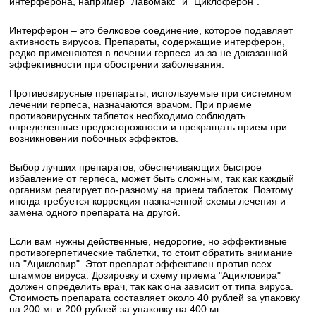
интерферона, например "Лавомакс" и "Циклоферон".
Интерферон – это белковое соединение, которое подавляет
активность вирусов. Препараты, содержащие интерферон,
редко применяются в лечении герпеса из-за не доказанной
эффективности при обострении заболевания.
Противовирусные препараты, используемые при системном
лечении герпеса, назначаются врачом. При приеме
противовирусных таблеток необходимо соблюдать
определенные предосторожности и прекращать прием при
возникновении побочных эффектов.
Выбор лучших препаратов, обеспечивающих быстрое
избавление от герпеса, может быть сложным, так как каждый
организм реагирует по-разному на прием таблеток. Поэтому
иногда требуется коррекция назначенной схемы лечения и
замена одного препарата на другой.
Если вам нужны действенные, недорогие, но эффективные
противогерпетические таблетки, то стоит обратить внимание
на "Ацикловир". Этот препарат эффективен против всех
штаммов вируса. Дозировку и схему приема "Ацикловира"
должен определить врач, так как она зависит от типа вируса.
Стоимость препарата составляет около 40 рублей за упаковку
на 200 мг и 200 рублей за упаковку на 400 мг.