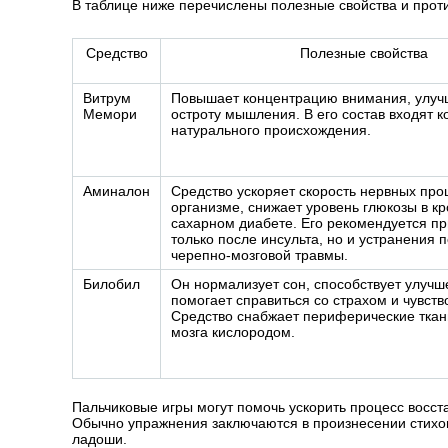
В таблице ниже перечислены полезные свойства и прот
Средство
Полезные свойства
Витрум
Повышает концентрацию внимания, улуч
Мемори
остроту мышления. В его состав входят 
натурального происхождения.
Аминалон
Средство ускоряет скорость нервных про
организме, снижает уровень глюкозы в кр
сахарном диабете. Его рекомендуется п
только после инсульта, но и устранения 
черепно-мозговой травмы.
Билобил
Он нормализует сон, способствует улуч
помогает справиться со страхом и чувств
Средство снабжает периферические ткан
мозга кислородом.
Пальчиковые игры могут помочь ускорить процесс восст
Обычно упражнения заключаются в произнесении стихов
ладоши.