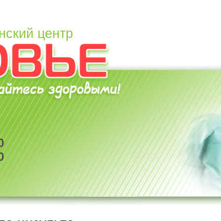
нский центр
0
0