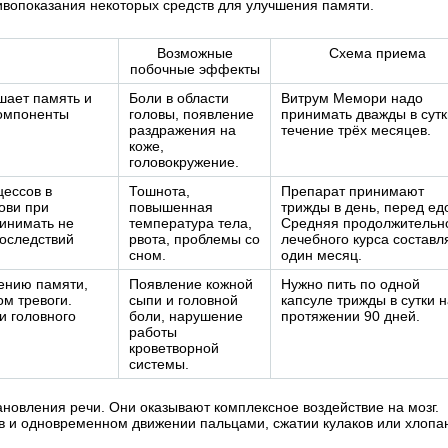
ивопоказания некоторых средств для улучшения памяти.
Возможные
Схема приема
побочные эффекты
шает память и
Боли в области
Витрум Мемори надо
компоненты
головы, появление
принимать дважды в сутк
раздражения на
течение трёх месяцев.
коже,
головокружение.
цессов в
Тошнота,
Препарат принимают
ови при
повышенная
трижды в день, перед ед
ринимать не
температура тела,
Средняя продолжительн
последствий
рвота, проблемы со
лечебного курса составл
сном.
один месяц.
шению памяти,
Появление кожной
Нужно пить по одной
ом тревоги.
сыпи и головной
капсуле трижды в сутки 
и головного
боли, нарушение
протяжении 90 дней.
работы
кроветворной
системы.
ановления речи. Они оказывают комплексное воздействие на мозг.
 и одновременном движении пальцами, сжатии кулаков или хлопа