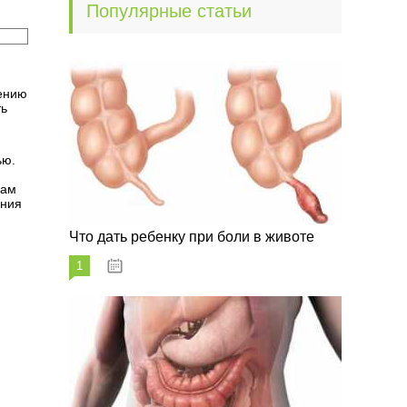
Популярные статьи
шению
ть
ью.
кам
ения
Что дать ребенку при боли в животе
1
29.07.2023