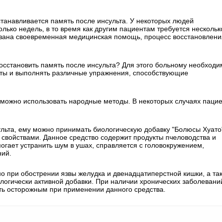
сстанавливается память после инсульта. У некоторых людей
ько недель, в то время как другим пациентам требуется нескольк
азана своевременная медицинская помощь, процесс восстановлени
восстановить память после инсульта? Для этого больному необходи
ты и выполнять различные упражнения, способствующие
 можно использовать народные методы. В некоторых случаях паци
ульта, ему можно принимать биологическую добавку "Болюсы Хуато
войствами. Данное средство содержит продукты пчеловодства и
огает устранить шум в ушах, справляется с головокружением,
ний.
о при обострении язвы желудка и двенадцатиперстной кишки, а та
огически активной добавки. При наличии хронических заболевани
ь осторожным при применении данного средства.