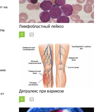
ят на
Лимфобластный лейкоз
 Не
0
07.10.2023
ание
Детралекс при варикозе
 от
0
07.10.2023