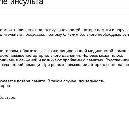
ле инсульта
Это может привести к параличу конечностей, потере памяти и нару
 длительным процессом, поэтому близким больного необходимо бы
асти головы, обратитесь за квалифицированной медицинской помощ
 также повышение артериального давления. Человек может плохо
оординация движений и возникают проблемы с памятью. Родственни
приезда скорой помощи. При резком повышении артериального давл
юдается потеря памяти. В таком случае, длительность
торов:
быстрее.