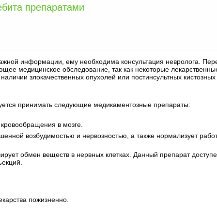
бита препаратами
важной информации, ему необходима консультация невролога. Пер
ющее медицинское обследование, так как некоторые лекарственны
наличии злокачественных опухолей или постинсультных кистозных
уется принимать следующие медикаментозные препараты:
 кровообращения в мозге.
ышенной возбудимостью и нервозностью, а также нормализует рабо
зирует обмен веществ в нервных клетках. Данный препарат доступе
ъекций.
екарства пожизненно.