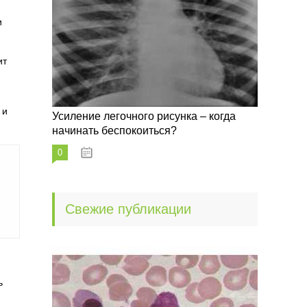
и
ит
 и
Усиление легочного рисунка – когда
начинать беспокоиться?
0
09.10.2022
Свежие публикации
ь