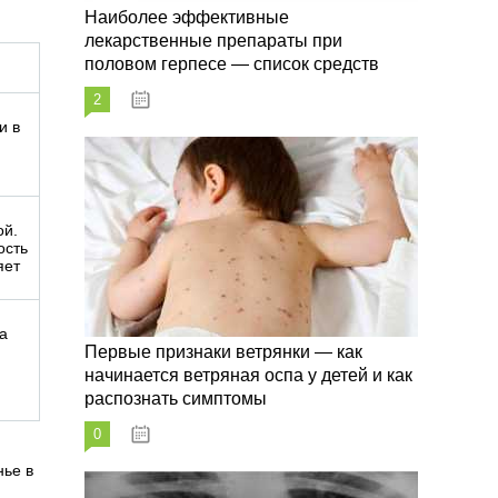
Наиболее эффективные
лекарственные препараты при
половом герпесе — список средств
2
09.03.2023
и в
ой.
ость
яет
на
Первые признаки ветрянки — как
начинается ветряная оспа у детей и как
распознать симптомы
0
09.03.2023
нье в