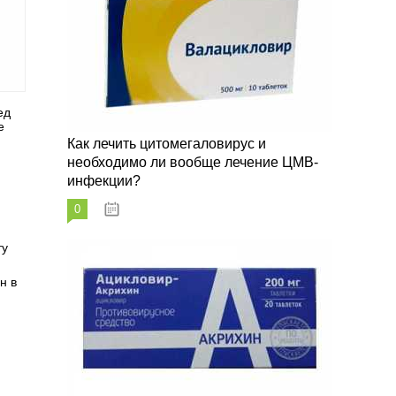
ед
е
Как лечить цитомегаловирус и
необходимо ли вообще лечение ЦМВ-
инфекции?
0
07.03.2023
ту
н в