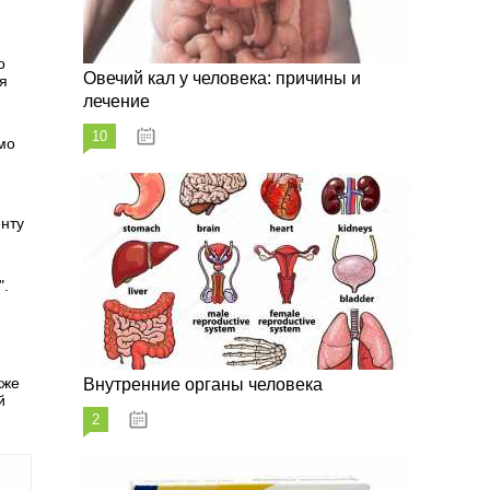
о
Овечий кал у человека: причины и
я
лечение
10
20.08.2023
мо
енту
".
кже
Внутренние органы человека
й
2
26.08.2023