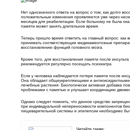
Нет однозначного ответа на вопрос о том, как долго во
положительные изменения проявляются уже через нескол
месяцев для реабилитации. Если больному не была ок
памяти может занять длительное время.
Теперь пришло время ответить на главный вопрос: как 
принимать соответствующие медикаментозные препара
восстановлению функций головного мозга.
Кроме того, для восстановления памяти после инсульта
рекомендуется регулярно посещать психиатра.
Если у человека наблюдается потеря памяти после инс
Она обладает общеукрепляющими и антиоксидантными с
лечебные растения. Биологически активная добавка пом
проблемами с памятью и улучшает координацию движе
Однако следует помнить, что данное средство запрещен
при индивидуальной непереносимости компонентов биол
пищеварительной системы и эпилепсии необходимо быт
Читайте также: