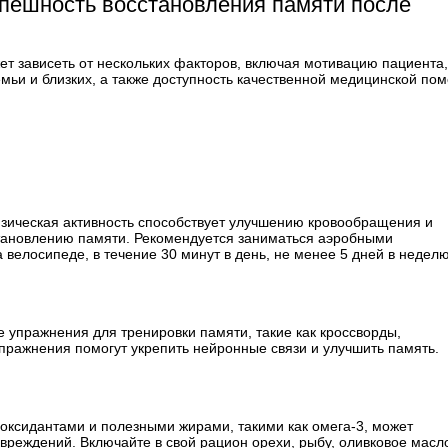
спешность восстановления памяти после
т зависеть от нескольких факторов, включая мотивацию пациента,
мьи и близких, а также доступность качественной медицинской по
зическая активность способствует улучшению кровообращения и
сстановлению памяти. Рекомендуется заниматься аэробными
 велосипеде, в течение 30 минут в день, не менее 5 дней в неделю
е упражнения для тренировки памяти, такие как кроссворды,
упражнения помогут укрепить нейронные связи и улучшить память.
иоксидантами и полезными жирами, такими как омега-3, может
вреждений. Включайте в свой рацион орехи, рыбу, оливковое масл