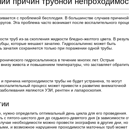
ии причин трубной непроходимос
алкивается с проблемой бесплодия. В большинстве случаев причиной
пругов. Эта проблема часто возникает после воспалительного проце
ти труб из-за скопления жидкости бледно-желтого цвета. В резул
рубцы, которые мешают зачатию. Гидросальпинкс может быть
ь зачатия сохраняется только при поражении одной трубы.
ронического гидросальпинкса в течение многих лет. Острые
низу живота и повышением температуры, что заставляет обратить
и причина непроходимости трубы не будет устранена, то могут
 воспалительный процесс может привести к развитию внематочной
заболевания являются УЗИ, рентген и лапароскопия.
гии
ю, нужно определить оптимальный день цикла для его проведения.
ь с пятого-шестого дня до седьмого-девятого дня (в зависимости о
случае необходимости можно провести эхографию в другие дни, но
ными, и возможное нарушение проходимости маточных труб может