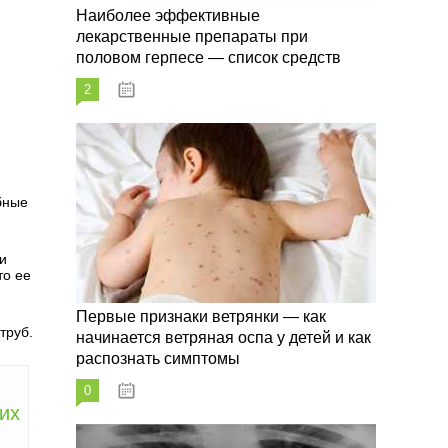
Наиболее эффективные
лекарственные препараты при
половом герпесе — список средств
2
09.03.2023
бные
и
то ее
Первые признаки ветрянки — как
труб.
начинается ветряная оспа у детей и как
распознать симптомы
0
09.03.2023
их