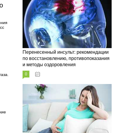
о
ения
сс
Перенесенный инсульт: рекомендации
по восстановлению, противопоказания
и методы оздоровления
0
таза.
07.10.2023
кие