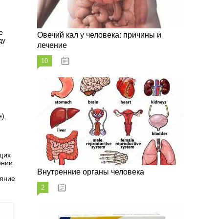
е
Овечий кал у человека: причины и
ду
лечение
10
20.08.2023
).
щих
ении
Внутренние органы человека
ояние
2
26.08.2023