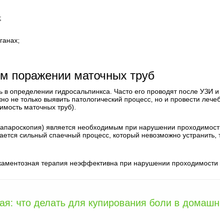
;
ганах;
ом поражении маточных труб
ь в определении гидросальпинкса. Часто его проводят после УЗИ и
о не только выявить патологический процесс, но и провести лече
имость маточных труб).
(лапароскопия) является необходимым при нарушении проходимост
дается сильный спаечный процесс, который невозможно устранить, 
икаментозная терапия неэффективна при нарушении проходимости 
ая: что делать для купирования боли в домашн