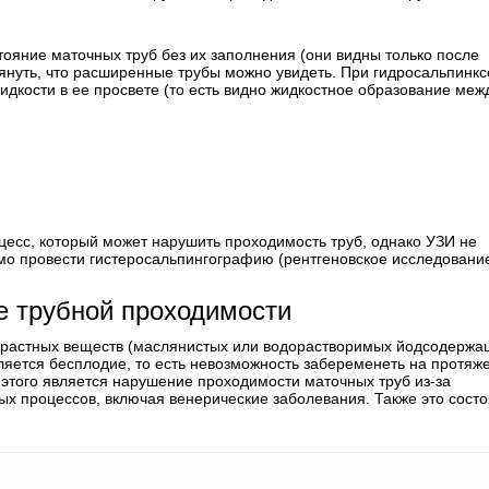
тояние маточных труб без их заполнения (они видны только после
януть, что расширенные трубы можно увидеть. При гидросальпинкс
дкости в ее просвете (то есть видно жидкостное образование меж
оцесс, который может нарушить проходимость труб, однако УЗИ не
мо провести гистеросальпингографию (рентгеновское исследование
е трубной проходимости
нтрастных веществ (маслянистых или водорастворимых йодсодержа
ляется бесплодие, то есть невозможность забеременеть на протяж
 этого является нарушение проходимости маточных труб из-за
ых процессов, включая венерические заболевания. Также это сост