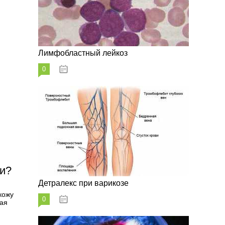
Лимфобластный лейкоз
0
07.10.2023
ти?
Детралекс при варикозе
кожу
0
07.10.2023
чая