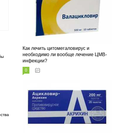
Как лечить цитомегаловирус и
необходимо ли вообще лечение ЦМВ-
бы
инфекции?
0
07.03.2023
я
ества