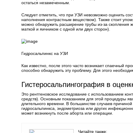
остаться незамеченным.
Следует отметить, что при УЗИ невозможно оценить сос
наполнения контрастным веществом). Также стоит упом
можно обнаружить расширение трубы из-за скопления жи
маткой и яичником с одной или двух сторон).
Гидросальпинкс на УЗИ
Как известно, после этого часто возникает спаечный пр
способно обнаружить эту проблему. Для этого необходи
Гистеросальпингография в оценк
Это рентгеновское исследование с использованием ко
средств). Основным показанием для этой процедуры яв
длительного времени. В большинстве случаев причиной
гидросальпинкса, эндометриоза или других инфекционн
может возникнуть после аборта или операции.
Читайте также: