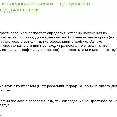
 исследование легких – доступный и
од диагностики
нтрастированием позволяет определить степень нарушения их
 седьмого по пятнадцатый день цикла. В более поздние сроки (на
) также можно выполнить гистеросальпингографию. Однако
же, так как в эти дни происходит разрастание эпителия, что
липола, урографина, ультрависта) в полость матки и маточные тру
ие труб с контрастом (гистеросальпингографию) раньше пятого дн
ность.
рафии возможно забеременеть, так как введение контрастного вещ
 труб.
ия: