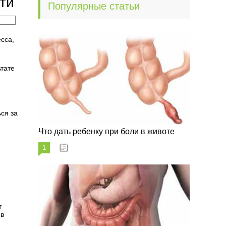
ти
Популярные статьи
сса,
ьтате
ся за
Что дать ребенку при боли в животе
1
29.07.2023
т
 в