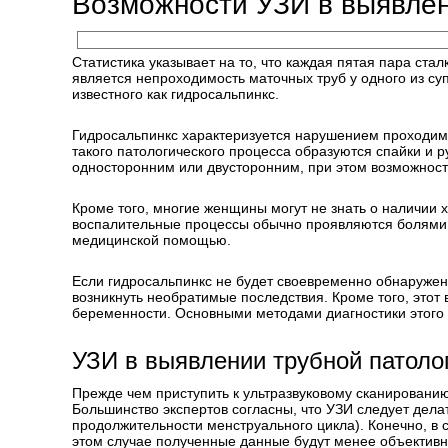
Возможности УЗИ в выявлен
Статистика указывает на то, что каждая пятая пара ст
является непроходимость маточных труб у одного из су
известного как гидросальпинкс.
Гидросальпинкс характеризуется нарушением проходимос
такого патологического процесса образуются спайки и 
односторонним или двусторонним, при этом возможност
Кроме того, многие женщины могут не знать о наличии х
воспалительные процессы обычно проявляются болями в
медицинской помощью.
Если гидросальпинкс не будет своевременно обнаружен 
возникнуть необратимые последствия. Кроме того, этот
беременности. Основными методами диагностики этого 
УЗИ в выявлении трубной патоло
Прежде чем приступить к ультразвуковому сканировани
Большинство экспертов согласны, что УЗИ следует делат
продолжительности менструального цикла). Конечно, в 
этом случае полученные данные будут менее объектив