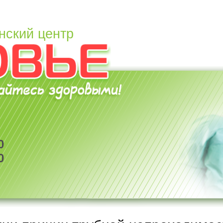
нский центр
0
0