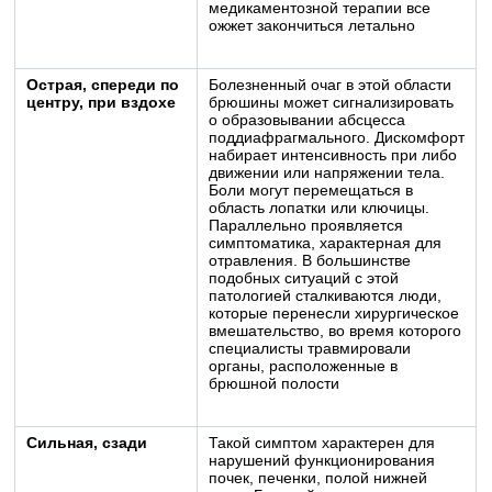
медикаментозной терапии все
ожжет закончиться летально
Острая, спереди по
Болезненный очаг в этой области
центру, при вздохе
брюшины может сигнализировать
о образовывании абсцесса
поддиафрагмального. Дискомфорт
набирает интенсивность при либо
движении или напряжении тела.
Боли могут перемещаться в
область лопатки или ключицы.
Параллельно проявляется
симптоматика, характерная для
отравления. В большинстве
подобных ситуаций с этой
патологией сталкиваются люди,
которые перенесли хирургическое
вмешательство, во время которого
специалисты травмировали
органы, расположенные в
брюшной полости
Сильная, сзади
Такой симптом характерен для
нарушений функционирования
почек, печенки, полой нижней