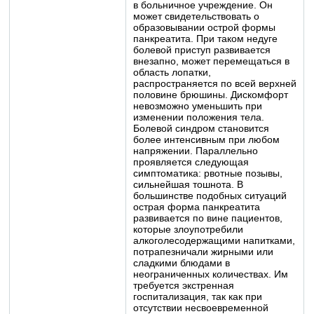
в больничное учреждение. Он
может свидетельствовать о
образовывании острой формы
панкреатита. При таком недуге
болевой приступ развивается
внезапно, может перемещаться в
область лопатки,
распространяется по всей верхней
половине брюшины. Дискомфорт
невозможно уменьшить при
изменении положения тела.
Болевой синдром становится
более интенсивным при любом
напряжении. Параллельно
проявляется следующая
симптоматика: рвотные позывы,
сильнейшая тошнота. В
большинстве подобных ситуаций
острая форма панкреатита
развивается по вине пациентов,
которые злоупотребили
алкоголесодержащими напитками,
потрапезничали жирными или
сладкими блюдами в
неограниченных количествах. Им
требуется экстренная
госпитализация, так как при
отсутствии несвоевременной