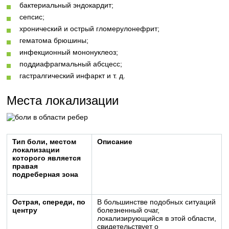
бактериальный эндокардит;
сепсис;
хронический и острый гломерулонефрит;
гематома брюшины;
инфекционный мононуклеоз;
поддиафрагмальный абсцесс;
гастралгический инфаркт и т. д.
Места локализации
Тип боли, местом
Описание
локализации
которого является
правая
подреберная зона
Острая, спереди, по
В большинстве подобных ситуаций
центру
болезненный очаг,
локализирующийся в этой области,
свидетельствует о