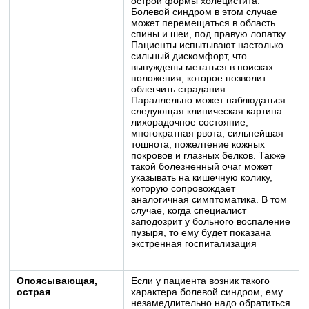
острой формы холецистита.
Болевой синдром в этом случае
может перемещаться в область
спины и шеи, под правую лопатку.
Пациенты испытывают настолько
сильный дискомфорт, что
вынуждены метаться в поисках
положения, которое позволит
облегчить страдания.
Параллельно может наблюдаться
следующая клиническая картина:
лихорадочное состояние,
многократная рвота, сильнейшая
тошнота, пожелтение кожных
покровов и глазных белков. Также
такой болезненный очаг может
указывать на кишечную колику,
которую сопровождает
аналогичная симптоматика. В том
случае, когда специалист
заподозрит у больного воспаление
пузыря, то ему будет показана
экстренная госпитализация
Опоясывающая,
Если у пациента возник такого
острая
характера болевой синдром, ему
незамедлительно надо обратиться