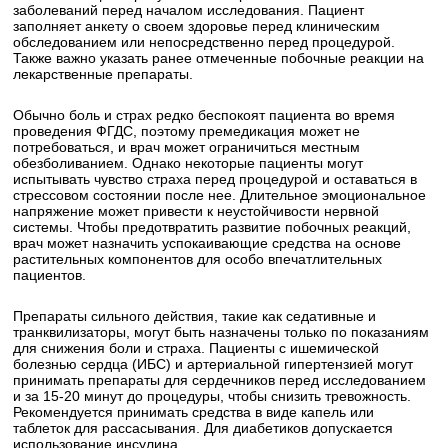
заболеваний перед началом исследования. Пациент
заполняет анкету о своем здоровье перед клиническим
обследованием или непосредственно перед процедурой.
Также важно указать ранее отмеченные побочные реакции на
лекарственные препараты.
Обычно боль и страх редко беспокоят пациента во время
проведения ФГДС, поэтому премедикация может не
потребоваться, и врач может ограничиться местным
обезболиванием. Однако некоторые пациенты могут
испытывать чувство страха перед процедурой и оставаться в
стрессовом состоянии после нее. Длительное эмоциональное
напряжение может привести к неустойчивости нервной
системы. Чтобы предотвратить развитие побочных реакций,
врач может назначить успокаивающие средства на основе
растительных компонентов для особо впечатлительных
пациентов.
Препараты сильного действия, такие как седативные и
транквилизаторы, могут быть назначены только по показаниям
для снижения боли и страха. Пациенты с ишемической
болезнью сердца (ИБС) и артериальной гипертензией могут
принимать препараты для сердечников перед исследованием
и за 15-20 минут до процедуры, чтобы снизить тревожность.
Рекомендуется принимать средства в виде капель или
таблеток для рассасывания. Для диабетиков допускается
использование инсулина.