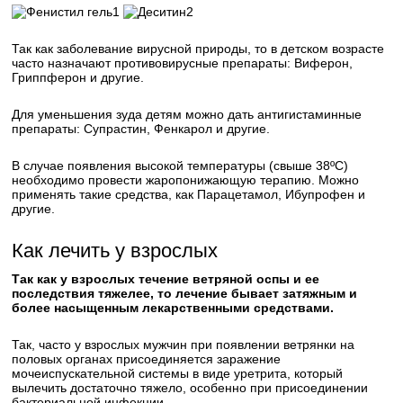
1
2
Так как заболевание вирусной природы, то в детском возрасте
часто назначают противовирусные препараты: Виферон,
Гриппферон и другие.
Для уменьшения зуда детям можно дать антигистаминные
препараты: Супрастин, Фенкарол и другие.
В случае появления высокой температуры (свыше 38ºС)
необходимо провести жаропонижающую терапию. Можно
применять такие средства, как Парацетамол, Ибупрофен и
другие.
Как лечить у взрослых
Так как у взрослых течение ветряной оспы и ее
последствия тяжелее, то лечение бывает затяжным и
более насыщенным лекарственными средствами.
Так, часто у взрослых мужчин при появлении ветрянки на
половых органах присоединяется заражение
мочеиспускательной системы в виде уретрита, который
вылечить достаточно тяжело, особенно при присоединении
бактериальной инфекции.