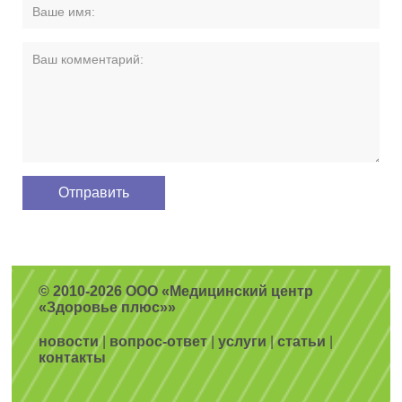
© 2010-2026 ООО «Медицинский центр
«Здоровье плюс»»
новости
|
вопрос-ответ
|
услуги
|
статьи
|
контакты