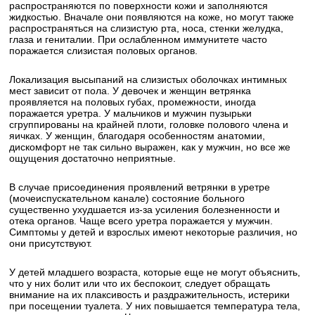
распространяются по поверхности кожи и заполняются
жидкостью. Вначале они появляются на коже, но могут также
распространяться на слизистую рта, носа, стенки желудка,
глаза и гениталии. При ослабленном иммунитете часто
поражается слизистая половых органов.
Локализация высыпаний на слизистых оболочках интимных
мест зависит от пола. У девочек и женщин ветрянка
проявляется на половых губах, промежности, иногда
поражается уретра. У мальчиков и мужчин пузырьки
сгруппированы на крайней плоти, головке полового члена и
яичках. У женщин, благодаря особенностям анатомии,
дискомфорт не так сильно выражен, как у мужчин, но все же
ощущения достаточно неприятные.
В случае присоединения проявлений ветрянки в уретре
(мочеиспускательном канале) состояние больного
существенно ухудшается из-за усиления болезненности и
отека органов. Чаще всего уретра поражается у мужчин.
Симптомы у детей и взрослых имеют некоторые различия, но
они присутствуют.
У детей младшего возраста, которые еще не могут объяснить,
что у них болит или что их беспокоит, следует обращать
внимание на их плаксивость и раздражительность, истерики
при посещении туалета. У них повышается температура тела,