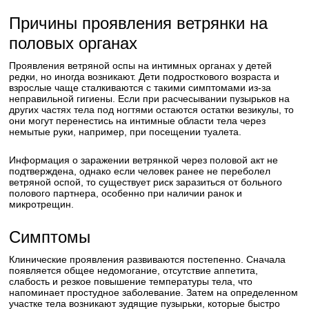
Причины проявления ветрянки на
половых органах
Проявления ветряной оспы на интимных органах у детей
редки, но иногда возникают. Дети подросткового возраста и
взрослые чаще сталкиваются с такими симптомами из-за
неправильной гигиены. Если при расчесывании пузырьков на
других частях тела под ногтями остаются остатки везикулы, то
они могут перенестись на интимные области тела через
немытые руки, например, при посещении туалета.
Информация о заражении ветрянкой через половой акт не
подтверждена, однако если человек ранее не переболел
ветряной оспой, то существует риск заразиться от больного
полового партнера, особенно при наличии ранок и
микротрещин.
Симптомы
Клинические проявления развиваются постепенно. Сначала
появляется общее недомогание, отсутствие аппетита,
слабость и резкое повышение температуры тела, что
напоминает простудное заболевание. Затем на определенном
участке тела возникают зудящие пузырьки, которые быстро