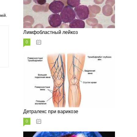
лей.
Лимфобластный лейкоз
0
07.10.2023
Детралекс при варикозе
0
07.10.2023