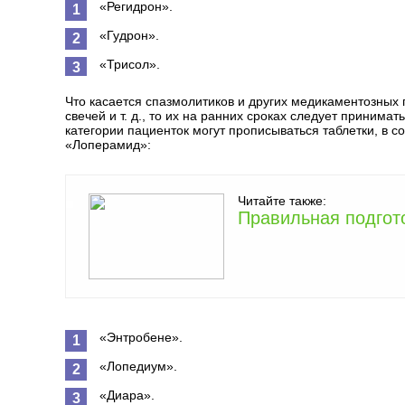
«Регидрон».
«Гудрон».
«Трисол».
Что касается спазмолитиков и других медикаментозных
свечей и т. д., то их на ранних сроках следует приним
категории пациенток могут прописываться таблетки, в 
«Лоперамид»:
Читайте также:
Правильная подгото
«Энтробене».
«Лопедиум».
«Диара».