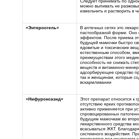
Следует принимать по одной 
можно выпивать не разжовы
измельчить и растворить в ч
«Энтеросгель»
В аптечных сетях это лекар
пастообразной форме. Оно 
эффектом. После приема эт
будущей мамочки быстро св
ядовитые и токсические вещ
естественным способом, вм
преимуществам этого медик
способность не снижать сте
веществ и витаминно-минер
адсорбирующее средство пр
так и женщинам, которые со
вскармливании
«Нифуроксазид»
Этот препарат относится к г
отсутствию ярких противоп
активно применяется при у
спровоцированных патогенн
будущим мамочкам во второ
лекарственного средства мо
всасываться ЖКТ. Благодаря
системного воздействия. Пр
проводится под контролем с