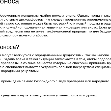
поноса
 беременным женщинам крайне нежелательно. Однако, когда у тако
ся сильным дискомфортом, им следует предпринять определенны
 такого состояния может быть несвежий или новый продукт в рац
или случайно подхваченная кишечная инфекция или вирус. Если д
ый вред, если она не имеет инфекционной природы, то для будущ
о самопроизвольного аборта.
поноса?
могут столкнуться с определенными трудностями, так как многие
. Задача врача в такой ситуации заключается в том, чтобы подобр
препараты, активные вещества которых не способны причинить в
рею специалист пытается устранить больной посредством специал
м народными рецептами.
 прием даже самого безобидного с виду препарата или народного
редства получать консультацию у гинекологов или других