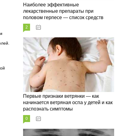
Наиболее эффективные
лекарственные препараты при
половом герпесе — список средств
2
09.03.2023
ом
елей.
ной
Первые признаки ветрянки — как
начинается ветряная оспа у детей и как
распознать симптомы
0
09.03.2023