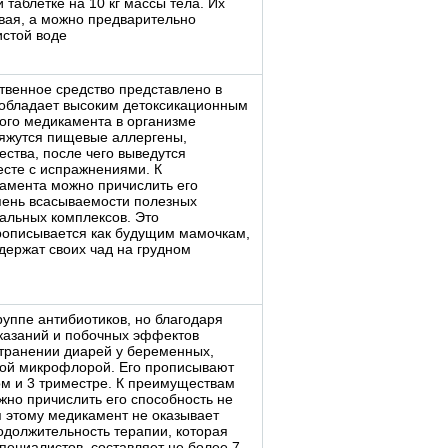
таблетке на 10 кг массы тела. Их
вая, а можно предварительно
истой воде
ственное средство представлено в
обладает высоким детоксикационным
ого медикамента в организме
яжутся пищевые аллергены,
ества, после чего выведутся
есте с испражнениями. К
амента можно причислить его
пень всасываемости полезных
альных комплексов. Это
описывается как будущим мамочкам,
держат своих чад на грудном
руппе антибиотиков, но благодаря
оказаний и побочных эффектов
странении диарей у беременных,
ой микрофлорой. Его прописывают
м и 3 триместре. К преимуществам
жно причислить его способность не
 этому медикамент не оказывает
одолжительность терапии, которая
пециалистов, составляет не более 7-