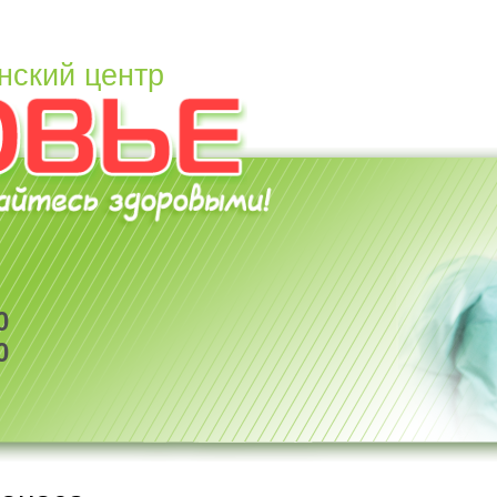
нский центр
0
0