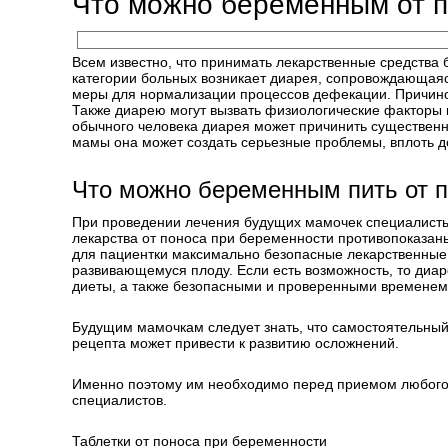
Что можно беременным от 
Всем известно, что принимать лекарственные средства
категории больных возникает диарея, сопровождающая
меры для нормализации процессов дефекации. Причиной
Также диарею могут вызвать физиологические факторы 
обычного человека диарея может причинить существенн
мамы она может создать серьезные проблемы, вплоть д
Что можно беременным пить от 
При проведении лечения будущих мамочек специалисты 
лекарства от поноса при беременности противопоказаны
для пациентки максимально безопасные лекарственные 
развивающемуся плоду. Если есть возможность, то диа
диеты, а также безопасными и проверенными времене
Будущим мамочкам следует знать, что самостоятельный
рецепта может привести к развитию осложнений.
Именно поэтому им необходимо перед приемом любого с
специалистов.
Таблетки от поноса при беременности