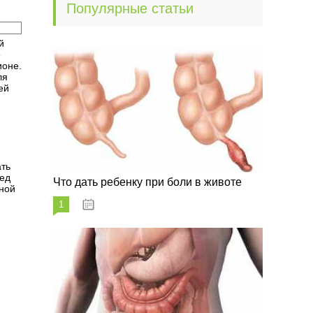
Популярные статьи
й
е
ионе.
ля
ей
ать
ред
Что дать ребенку при боли в животе
ьной
1
29.07.2023