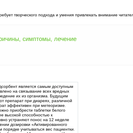
требует творческого подхода и умения привлекать внимание читате
причины, симптомы, лечение
адсорбент является самым доступным
авлено на связывание всех вредных
едение их из организма. Будущим
от препарат при диареях, различной
арат эффективен при метеоризме.
ожно приобрести таблетки белого
ее высокой способностью к
вно устраняют понос на 12 неделе
ении дозировки «Активированного
м порядке учитываться вес пациентки.