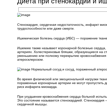
Диета при стенокардии и и
Стенокардия, сердечная недостаточность, инфаркт мио
трудоспособности или даже смерти.
Ишемическая болезнь сердца (ИБС) — поражение тканей
Ишемию также называют коронарной болезнью сердца, т
артериях. Холестериновые бляшки, образующиеся на сте
уменьшению или полному перекрытию кровоснабжения 
атеросклерозом.
Нормальный сосуд и сосуд, пораженный атеро
Во время физической или эмоциональной нагрузки ткан
пораженные коронарные артерии не могут пропустить до
риск инфаркта миокарда.
При ухудшении кровоснабжения сердца больной испытыв
Это состояние называется стенокардией. Стенокардия
сердечной мышцы.