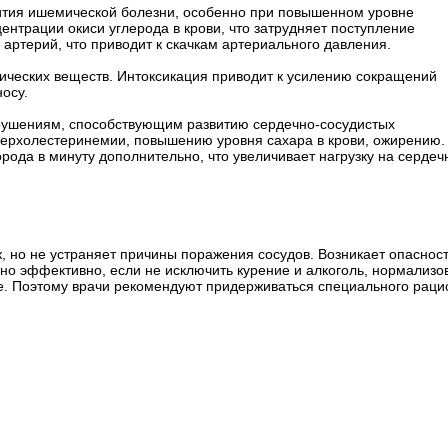
вития ишемической болезни, особенно при повышенном уровне
ентрации окиси углерода в крови, что затрудняет поступление
 артерий, что приводит к скачкам артериального давления.
ических веществ. Интоксикация приводит к усилению сокращений
осу.
рушениям, способствующим развитию сердечно-сосудистых
перхолестеринемии, повышению уровня сахара в крови, ожирению.
орода в минуту дополнительно, что увеличивает нагрузку на серде
, но не устраняет причины поражения сосудов. Возникает опаснос
но эффективно, если не исключить курение и алкоголь, нормализо
ие. Поэтому врачи рекомендуют придерживаться специального раци