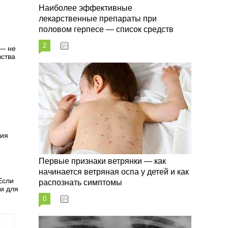
Наиболее эффективные
лекарственные препараты при
половом герпесе — список средств
2
09.03.2023
 — не
вства
ния
Первые признаки ветрянки — как
начинается ветряная оспа у детей и как
Если
распознать симптомы
и для
0
09.03.2023