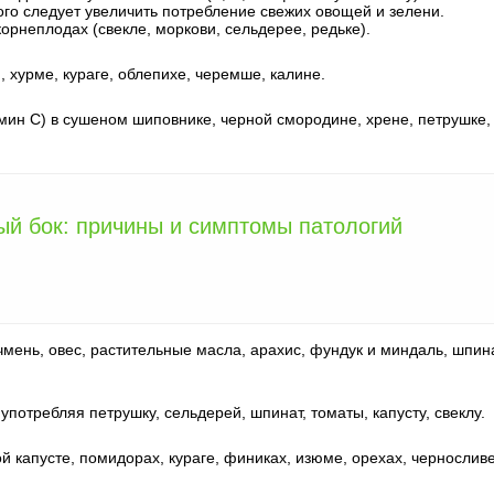
ого следует увеличить потребление свежих овощей и зелени.
рнеплодах (свекле, моркови, сельдерее, редьке).
 хурме, кураге, облепихе, черемше, калине.
ин С) в сушеном шиповнике, черной смородине, хрене, петрушке,
ый бок: причины и симптомы патологий
мень, овес, растительные масла, арахис, фундук и миндаль, шпина
потребляя петрушку, сельдерей, шпинат, томаты, капусту, свеклу.
 капусте, помидорах, кураге, финиках, изюме, орехах, черносливе