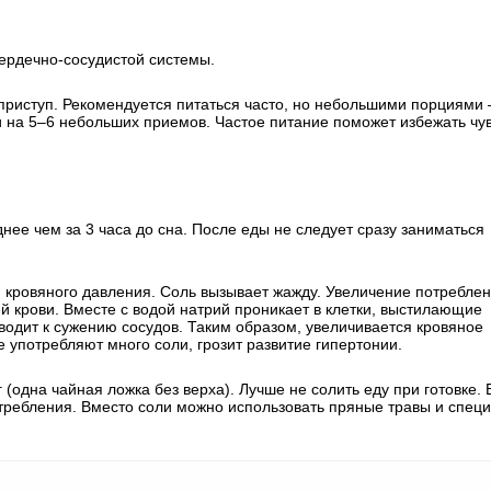
сердечно-сосудистой системы.
приступ. Рекомендуется питаться часто, но небольшими порциями
щи на 5–6 небольших приемов. Частое питание поможет избежать чу
нее чем за 3 часа до сна. После еды не следует сразу заниматься
кровяного давления. Соль вызывает жажду. Увеличение потребле
 крови. Вместе с водой натрий проникает в клетки, выстилающие
иводит к сужению сосудов. Таким образом, увеличивается кровяное
 употребляют много соли, грозит развитие гипертонии.
 (одна чайная ложка без верха). Лучше не солить еду при готовке. 
требления. Вместо соли можно использовать пряные травы и специ