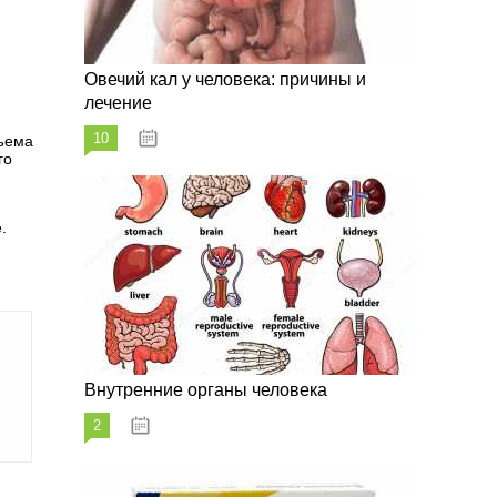
Овечий кал у человека: причины и
лечение
10
20.08.2023
дъема
го
.
Внутренние органы человека
2
26.08.2023