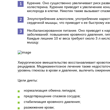
Курение. Оно существенно увеличивает риск раз
холестерина. Курение приводит к увеличению конц
кислорода в клетки. Никотин также вызывает спазм
Злоупотребление алкоголем, употребление наркот
сердечной мышцы, что приводит к ее быстрому изн
Несбалансированное питание. Оно приводит к на
заболеваний: повышению кровяного давления, ги
Каждые лишние 10 кг веса требуют около 3 л кисл
мышцу.
Хирургическое вмешательство восстанавливает кровоток
рецидивов. Медикаментозное лечение также недостаточ
уровень глюкозы в крови и давление, вылечить ожирен
Цели диеты:
нормализация обмена липидов;
предотвращение спазмов сосудов;
стабилизация кровяного давления;
разжижение крови;