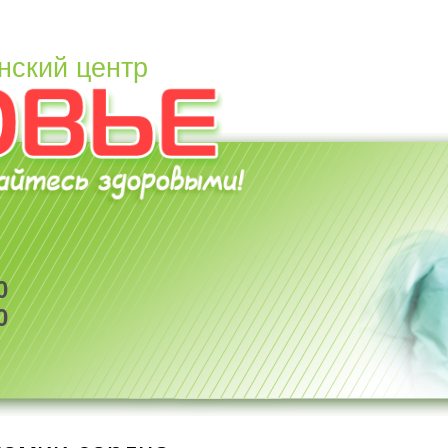
нский центр
0
0