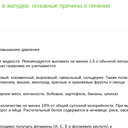
 в желудке: основные причины и лечение
к повышению давления.
 жидкости. Рекомендуется выпивать не менее 1,5 л обычной питье
кая газировка не учитываются.
вый, клюквенный, морковный, свекольный, сельдерея. Также поле
 чернику, вишню, виноград, красные и оранжевые фрукты и овощи.
жирное мясо, копчености, бобовые, картофель, бананы, шпинат.
 количестве не менее 10% от общей суточной калорийности. При в
рог и яйца. Растительный белок содержится в чечевице, рисе, овсе
ходимо получать витамины (А, С, Е и фолиевую кислоту) и