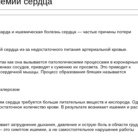
шемии сердца
карда и ишемическая болезнь сердца — частые причины потери
 сердца из-за недостаточного питания артериальной кровью.
ак как она вызывается патологическими процессами в коронарных
нках сосудов, приводят к сужению их просвета. Это приводит к
сердечной мышцы. Процесс образования бляшек называется
склерозом
ям сердца требуется больше питательных веществ и кислорода. О
статочное количество крови. В результате возникает ишемия и рас
ает затруднение дыхания, давление и острую боль в области груд
 — это симптом ишемии, а не самостоятельное нарушение работы