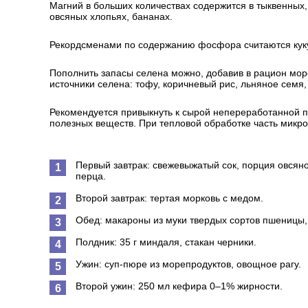
Магний в больших количествах содержится в тыквенных,
овсяных хлопьях, бананах.
Рекордсменами по содержанию фосфора считаются кукур
Пополнить запасы селена можно, добавив в рацион море
источники селена: тофу, коричневый рис, льняное семя,
Рекомендуется привыкнуть к сырой непереработанной п
полезных веществ. При тепловой обработке часть микро
Первый завтрак: свежевыжатый сок, порция овсяной
перца.
Второй завтрак: тертая морковь с медом.
Обед: макароны из муки твердых сортов пшеницы,
Полдник: 35 г миндаля, стакан черники.
Ужин: суп-пюре из морепродуктов, овощное рагу.
Второй ужин: 250 мл кефира 0–1% жирности.