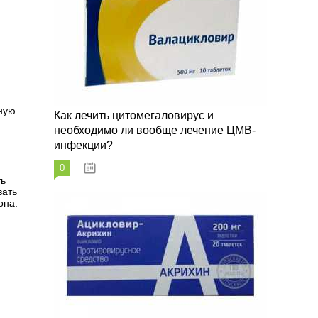
чную
Как лечить цитомегаловирус и
необходимо ли вообще лечение ЦМВ-
инфекции?
0
07.03.2023
ть
вать
она.