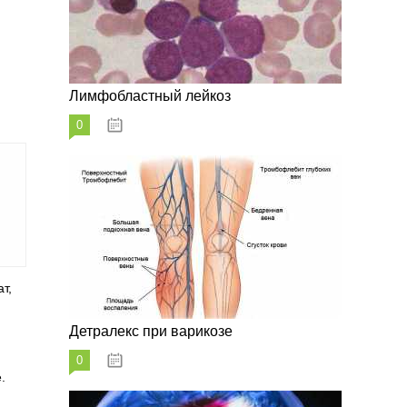
Лимфобластный лейкоз
0
07.10.2023
т,
Детралекс при варикозе
0
07.10.2023
.