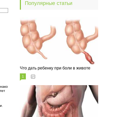
Популярные статьи
Что дать ребенку при боли в животе
1
29.07.2023
днако
тет
и.