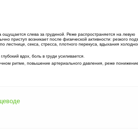
а ощущается слева за грудиной. Реже распространяется на левую
ычно приступ возникает после физической активности: резкого по
по лестнице, секса, стресса, плотного перекуса, вдыхания холодно
лубокий вдох, боль в груди усиливается.
дечном ритме, повышение артериального давления, реже понижение
щеводе