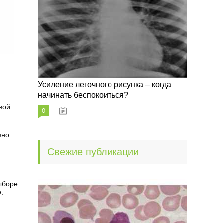
Усиление легочного рисунка – когда
начинать беспокоиться?
вой
0
09.10.2022
зно
Свежие публикации
ыборе
,