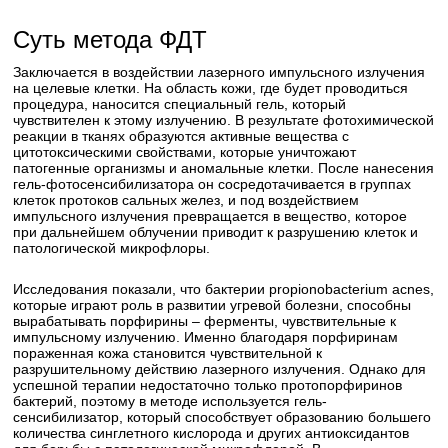
Суть метода ФДТ
Заключается в воздействии лазерного импульсного излучения
на целевые клетки. На область кожи, где будет проводиться
процедура, наносится специальный гель, который
чувствителен к этому излучению. В результате фотохимической
реакции в тканях образуются активные вещества с
цитотоксическими свойствами, которые уничтожают
патогенные организмы и аномальные клетки. После нанесения
гель-фотосенсибилизатора он сосредотачивается в группах
клеток протоков сальных желез, и под воздействием
импульсного излучения превращается в вещество, которое
при дальнейшем облучении приводит к разрушению клеток и
патологической микрофлоры.
Исследования показали, что бактерии propionobacterium acnes,
которые играют роль в развитии угревой болезни, способны
вырабатывать порфирины – ферменты, чувствительные к
импульсному излучению. Именно благодаря порфиринам
пораженная кожа становится чувствительной к
разрушительному действию лазерного излучения. Однако для
успешной терапии недостаточно только протопорфиринов
бактерий, поэтому в методе используется гель-
сенсибилизатор, который способствует образованию большего
количества синглетного кислорода и других антиоксидантов