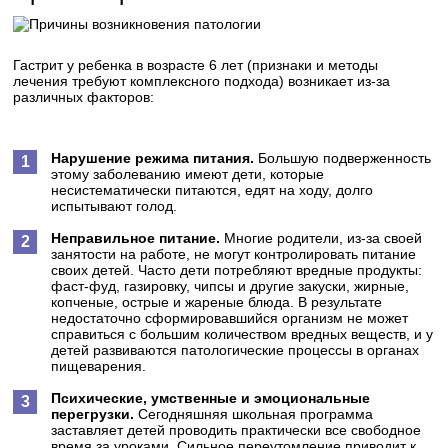
Гастрит у ребенка в возрасте 6 лет (признаки и методы
лечения требуют комплексного подхода) возникает из-за
различных факторов:
Нарушение режима питания.
Большую подверженность
этому заболеванию имеют дети, которые
несистематически питаются, едят на ходу, долго
испытывают голод.
Неправильное питание.
Многие родители, из-за своей
занятости на работе, не могут контролировать питание
своих детей. Часто дети потребляют вредные продукты:
фаст-фуд, газировку, чипсы и другие закуски, жирные,
копченые, острые и жареные блюда. В результате
недостаточно сформировавшийся организм не может
справиться с большим количеством вредных веществ, и у
детей развиваются патологические процессы в органах
пищеварения.
Психические, умственные и эмоциональные
перегрузки.
Сегодняшняя школьная программа
заставляет детей проводить практически все свободное
время за уроками. Сильное переутомление приводит к