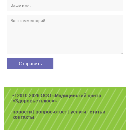
© 2010-2026 ООО «Медицинский центр
«Здоровье плюс»»
новости
|
вопрос-ответ
|
услуги
|
статьи
|
контакты