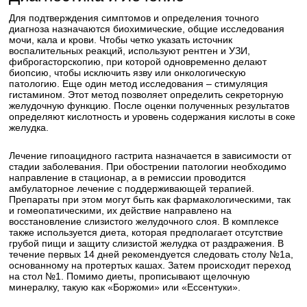
Для подтверждения симптомов и определения точного
диагноза назначаются биохимические, общие исследования
мочи, кала и крови. Чтобы четко указать источник
воспалительных реакций, используют рентген и УЗИ,
фиброгасторскопию, при которой одновременно делают
биопсию, чтобы исключить язву или онкологическую
патологию. Еще один метод исследования – стимуляция
гистамином. Этот метод позволяет определить секреторную
желудочную функцию. После оценки полученных результатов
определяют кислотность и уровень содержания кислоты в соке
желудка.
Лечение гипоацидного гастрита назначается в зависимости от
стадии заболевания. При обострении патологии необходимо
направление в стационар, а в ремиссии проводится
амбулаторное лечение с поддерживающей терапией.
Препараты при этом могут быть как фармакологическими, так
и гомеопатическими, их действие направлено на
восстановление слизистого желудочного слоя. В комплексе
также используется диета, которая предполагает отсутствие
грубой пищи и защиту слизистой желудка от раздражения. В
течение первых 14 дней рекомендуется следовать столу №1а,
основанному на протертых кашах. Затем происходит переход
на стол №1. Помимо диеты, прописывают щелочную
минералку, такую как «Боржоми» или «Ессентуки».