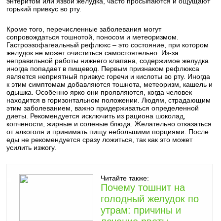
энтеритом или язвой желудка, часто просыпаются и ощущают
горький привкус во рту.
Кроме того, перечисленные заболевания могут
сопровождаться тошнотой, поносом и метеоризмом.
Гастроэзофагеальный рефлюкс – это состояние, при котором
желудок не может очиститься самостоятельно. Из-за
неправильной работы нижнего клапана, содержимое желудка
иногда попадает в пищевод. Первым признаком рефлюкса
является неприятный привкус горечи и кислоты во рту. Иногда
к этим симптомам добавляются тошнота, метеоризм, кашель и
одышка. Особенно ярко они проявляются, когда человек
находится в горизонтальном положении. Людям, страдающим
этим заболеванием, важно придерживаться определенной
диеты. Рекомендуется исключить из рациона шоколад,
копчености, жирные и соленые блюда. Желательно отказаться
от алкоголя и принимать пищу небольшими порциями. После
еды не рекомендуется сразу ложиться, так как это может
усилить изжогу.
Читайте также:
Почему тошнит на
голодный желудок по
утрам: причины и