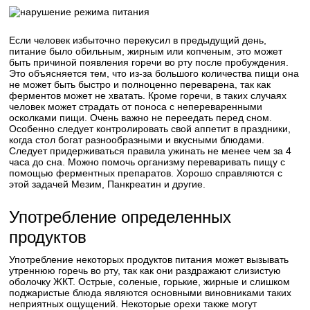
Если человек избыточно перекусил в предыдущий день,
питание было обильным, жирным или копченым, это может
быть причиной появления горечи во рту после пробуждения.
Это объясняется тем, что из-за большого количества пищи она
не может быть быстро и полноценно переварена, так как
ферментов может не хватать. Кроме горечи, в таких случаях
человек может страдать от поноса с непереваренными
осколками пищи. Очень важно не переедать перед сном.
Особенно следует контролировать свой аппетит в праздники,
когда стол богат разнообразными и вкусными блюдами.
Следует придерживаться правила ужинать не менее чем за 4
часа до сна. Можно помочь организму переваривать пищу с
помощью ферментных препаратов. Хорошо справляются с
этой задачей Мезим, Панкреатин и другие.
Употребление определенных
продуктов
Употребление некоторых продуктов питания может вызывать
утреннюю горечь во рту, так как они раздражают слизистую
оболочку ЖКТ. Острые, соленые, горькие, жирные и слишком
поджаристые блюда являются основными виновниками таких
неприятных ощущений. Некоторые орехи также могут