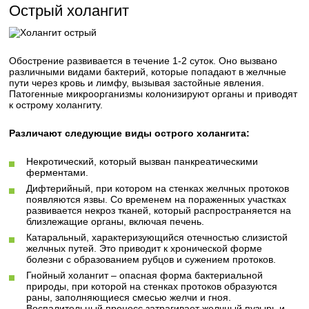
Острый холангит
Обострение развивается в течение 1-2 суток. Оно вызвано
различными видами бактерий, которые попадают в желчные
пути через кровь и лимфу, вызывая застойные явления.
Патогенные микроорганизмы колонизируют органы и приводят
к острому холангиту.
Различают следующие виды острого холангита:
Некротический, который вызван панкреатическими
ферментами.
Дифтерийный, при котором на стенках желчных протоков
появляются язвы. Со временем на пораженных участках
развивается некроз тканей, который распространяется на
близлежащие органы, включая печень.
Катаральный, характеризующийся отечностью слизистой
желчных путей. Это приводит к хронической форме
болезни с образованием рубцов и сужением протоков.
Гнойный холангит – опасная форма бактериальной
природы, при которой на стенках протоков образуются
раны, заполняющиеся смесью желчи и гноя.
Воспалительный процесс затрагивает желчный пузырь и