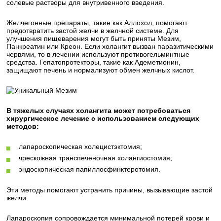
солевые растворы для внутривенного введения.
Желчегонные препараты, такие как Аллохол, помогают
предотвратить застой желчи в желчной системе. Для
улучшения пищеварения могут быть приняты Мезим,
Панкреатин или Креон. Если холангит вызван паразитическими
червями, то в лечении используют противогельминтные
средства. Гепатопротекторы, такие как Адеметионин,
защищают печень и нормализуют обмен желчных кислот.
В тяжелых случаях холангита может потребоваться
хирургическое лечение с использованием следующих
методов:
лапароскопическая холецистэктомия;
чрескожная транспеченочная холангиостомия;
эндоскопическая папиллосфинктеротомия.
Эти методы помогают устранить причины, вызывающие застой
желчи.
Лапароскопия сопровождается минимальной потерей крови и