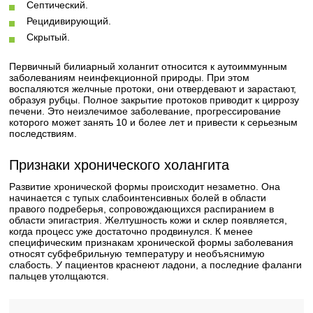
Септический.
Рецидивирующий.
Скрытый.
Первичный билиарный холангит относится к аутоиммунным
заболеваниям неинфекционной природы. При этом
воспаляются желчные протоки, они отвердевают и зарастают,
образуя рубцы. Полное закрытие протоков приводит к циррозу
печени. Это неизлечимое заболевание, прогрессирование
которого может занять 10 и более лет и привести к серьезным
последствиям.
Признаки хронического холангита
Развитие хронической формы происходит незаметно. Она
начинается с тупых слабоинтенсивных болей в области
правого подреберья, сопровождающихся распиранием в
области эпигастрия. Желтушность кожи и склер появляется,
когда процесс уже достаточно продвинулся. К менее
специфическим признакам хронической формы заболевания
относят субфебрильную температуру и необъяснимую
слабость. У пациентов краснеют ладони, а последние фаланги
пальцев утолщаются.