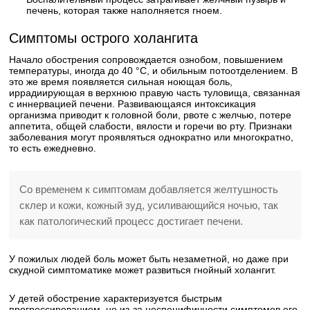
печень, которая также наполняется гноем.
Симптомы острого холангита
Начало обострения сопровождается ознобом, повышением
температуры, иногда до 40 °C, и обильным потоотделением. В
это же время появляется сильная ноющая боль,
иррадиирующая в верхнюю правую часть туловища, связанная
с иннервацией печени. Развивающаяся интоксикация
организма приводит к головной боли, рвоте с желчью, потере
аппетита, общей слабости, вялости и горечи во рту. Признаки
заболевания могут проявляться однократно или многократно,
то есть ежедневно.
Со временем к симптомам добавляется желтушность
склер и кожи, кожный зуд, усиливающийся ночью, так
как патологический процесс достигает печени.
У пожилых людей боль может быть незаметной, но даже при
скудной симптоматике может развиться гнойный холангит.
У детей обострение характеризуется быстрым
прогрессированием, но из-за неспецифичности симптомов его