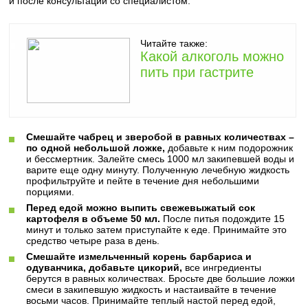
и после консультации со специалистом:
Читайте также:
Какой алкоголь можно
пить при гастрите
Смешайте чабрец и зверобой в равных количествах –
по одной небольшой ложке,
добавьте к ним подорожник
и бессмертник. Залейте смесь 1000 мл закипевшей воды и
варите еще одну минуту. Полученную лечебную жидкость
профильтруйте и пейте в течение дня небольшими
порциями.
Перед едой можно выпить свежевыжатый сок
картофеля в объеме 50 мл.
После питья подождите 15
минут и только затем приступайте к еде. Принимайте это
средство четыре раза в день.
Смешайте измельченный корень барбариса и
одуванчика, добавьте цикорий,
все ингредиенты
берутся в равных количествах. Бросьте две большие ложки
смеси в закипевшую жидкость и настаивайте в течение
восьми часов. Принимайте теплый настой перед едой,