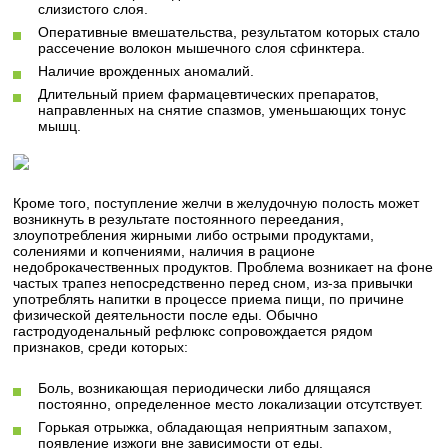
слизистого слоя.
Оперативные вмешательства, результатом которых стало
рассечение волокон мышечного слоя сфинктера.
Наличие врожденных аномалий.
Длительный прием фармацевтических препаратов,
направленных на снятие спазмов, уменьшающих тонус
мышц.
Кроме того, поступление желчи в желудочную полость может
возникнуть в результате постоянного переедания,
злоупотребления жирными либо острыми продуктами,
солениями и копчениями, наличия в рационе
недоброкачественных продуктов. Проблема возникает на фоне
частых трапез непосредственно перед сном, из-за привычки
употреблять напитки в процессе приема пищи, по причине
физической деятельности после еды. Обычно
гастродуоденальный рефлюкс сопровождается рядом
признаков, среди которых:
Боль, возникающая периодически либо длящаяся
постоянно, определенное место локализации отсутствует.
Горькая отрыжка, обладающая неприятным запахом,
появление изжоги вне зависимости от еды.