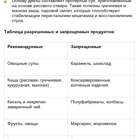
Основу диеты составляет протертый суп, приготовленный
на основе рисового отвара. Также полезны гречневая и
манная каша, паровой омлет, которые способствуют
стабилизации перистальтики кишечника и восстановлению
стула.
Таблица разрешенных и запрещенных продуктов:
Рекомендуемые
Запрещенные
Овощные супы
Карамель, шоколад
Каша (рисовая, гречневая,
Консервированные,
кукурузная, манная)
копченые изделия
Кисель и некрепко-
Полуфабрикаты, колбасы
заваренный чай
Фрукты, овощи
Маргарин, мороженое