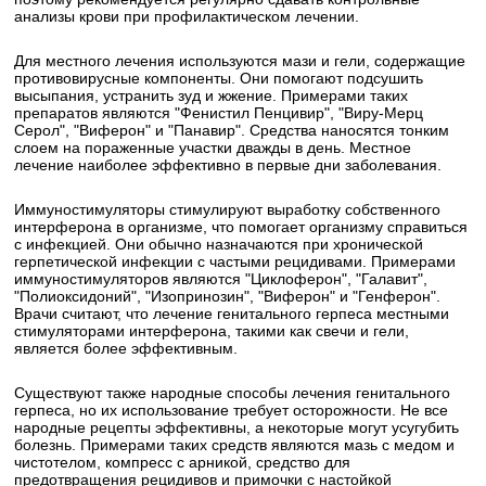
анализы крови при профилактическом лечении.
Для местного лечения используются мази и гели, содержащие
противовирусные компоненты. Они помогают подсушить
высыпания, устранить зуд и жжение. Примерами таких
препаратов являются "Фенистил Пенцивир", "Виру-Мерц
Серол", "Виферон" и "Панавир". Средства наносятся тонким
слоем на пораженные участки дважды в день. Местное
лечение наиболее эффективно в первые дни заболевания.
Иммуностимуляторы стимулируют выработку собственного
интерферона в организме, что помогает организму справиться
с инфекцией. Они обычно назначаются при хронической
герпетической инфекции с частыми рецидивами. Примерами
иммуностимуляторов являются "Циклоферон", "Галавит",
"Полиоксидоний", "Изопринозин", "Виферон" и "Генферон".
Врачи считают, что лечение генитального герпеса местными
стимуляторами интерферона, такими как свечи и гели,
является более эффективным.
Существуют также народные способы лечения генитального
герпеса, но их использование требует осторожности. Не все
народные рецепты эффективны, а некоторые могут усугубить
болезнь. Примерами таких средств являются мазь с медом и
чистотелом, компресс с арникой, средство для
предотвращения рецидивов и примочки с настойкой