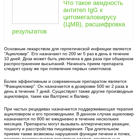
Что такое авидность
антител IgG к
цитомегаловирусу
(ЦМВ), расшифровка
результатов
Основным лекарством для герпетической инфекции является
"Ацикловир". Его назначают по 200 мг 5 раз в день в течение
10 дней. Доза может быть увеличена в два раза при обширном
распространении высыпаний. Начинать прием препарата
следует сразу же при появлении первых симптомов.
Более эффективным и современным препаратом является
"Фамцикловир". Он назначается в дозировке 500 мг 2 раза в
день в течение 7 дней. Существуют также другие производные
ацикловира, такие как Валтрекс и Валвир.
При частых рецидивах назначается поддерживающая терапия
ацикловиром и его производными. В данном случае ацикловир
назначается по 800 мг ежедневно в течение нескольких
месяцев. Препараты могут вызывать аллергические реакции,
тошноту и расстройства пищеварения. При длительном
приеме также возможны нарушения функции печени и почек,
поэтому рекомендуется регулярно сдавать контрольные