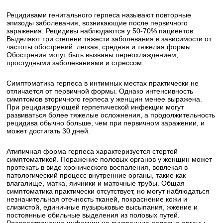
Рецидивами генитального герпеса называют повторные
эпизоды заболевания, возникающие после первичного
заражения. Рецидивы наблюдаются у 50-70% пациентов.
Выделяют три степени тяжести заболевания в зависимости от
частоты обострений: легкая, средняя и тяжелая формы.
Обострения могут быть вызваны переохлаждением,
простудными заболеваниями и стрессом.
Симптоматика герпеса в интимных местах практически не
отличается от первичной формы. Однако интенсивность
симптомов вторичного герпеса у женщин менее выражена.
При рецидивирующей герпетической инфекции могут
развиваться более тяжелые осложнения, а продолжительность
рецидива обычно больше, чем при первичном заражении, и
может достигать 30 дней.
Атипичная форма герпеса характеризуется стертой
симптоматикой. Поражение половых органов у женщин может
протекать в виде хронического воспаления, вовлекая в
патологический процесс внутренние органы, такие как
влагалище, матка, яичники и маточные трубы. Общая
симптоматика практически отсутствует, но могут наблюдаться
незначительная отечность тканей, покраснение кожи и
слизистой, единичные пузырьковые высыпания, жжение и
постоянные обильные выделения из половых путей.