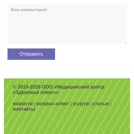
© 2010-2026 ООО «Медицинский центр
«Здоровье плюс»»
новости
|
вопрос-ответ
|
услуги
|
статьи
|
контакты