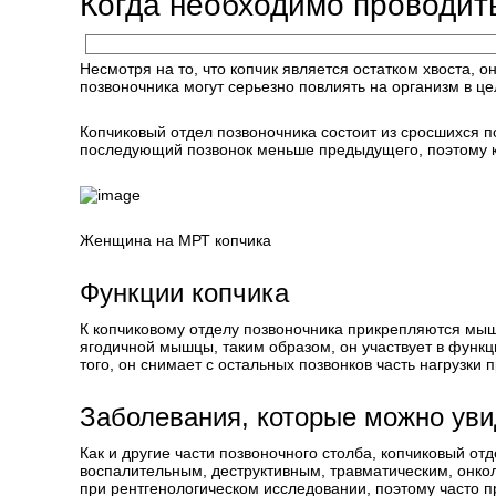
Когда необходимо проводит
Несмотря на то, что копчик является остатком хвоста,
позвоночника могут серьезно повлиять на организм в ц
Копчиковый отдел позвоночника состоит из сросшихся по
последующий позвонок меньше предыдущего, поэтому к
Женщина на МРТ копчика
Функции копчика
К копчиковому отделу позвоночника прикрепляются мышц
ягодичной мышцы, таким образом, он участвует в функци
того, он снимает с остальных позвонков часть нагрузки 
Заболевания, которые можно ув
Как и другие части позвоночного столба, копчиковый о
воспалительным, деструктивным, травматическим, онкол
при рентгенологическом исследовании, поэтому часто 