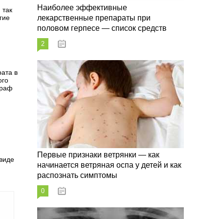
Наиболее эффективные
 так
гие
лекарственные препараты при
половом герпесе — список средств
2
09.03.2023
ата в
ого
граф
Первые признаки ветрянки — как
виде
начинается ветряная оспа у детей и как
распознать симптомы
0
09.03.2023