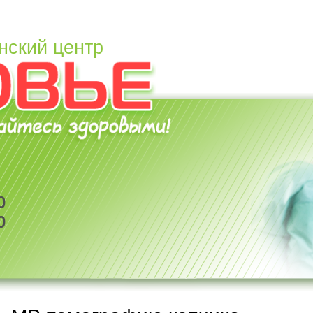
нский центр
0
0