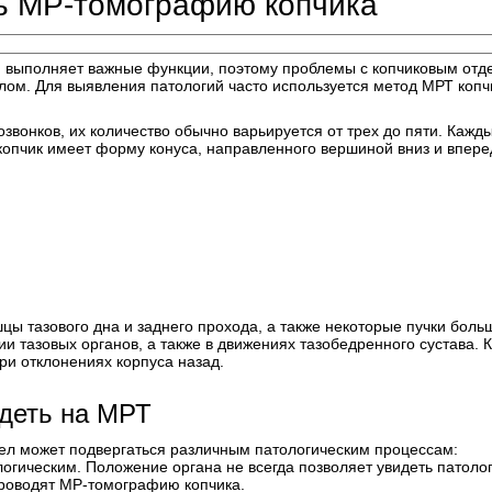
ь МР-томографию копчика
 он выполняет важные функции, поэтому проблемы с копчиковым от
елом. Для выявления патологий часто используется метод МРТ копч
звонков, их количество обычно варьируется от трех до пяти. Кажд
опчик имеет форму конуса, направленного вершиной вниз и впере
ы тазового дна и заднего прохода, а также некоторые пучки боль
и тазовых органов, а также в движениях тазобедренного сустава. 
при отклонениях корпуса назад.
идеть на МРТ
тдел может подвергаться различным патологическим процессам:
огическим. Положение органа не всегда позволяет увидеть патоло
проводят МР-томографию копчика.