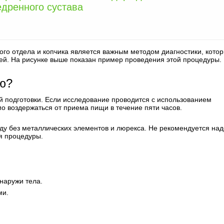
едренного сустава
го отдела и копчика является важным методом диагностики, кото
тей. На рисунке выше показан пример проведения этой процедуры.
ию?
 подготовки. Если исследование проводится с использованием
о воздержаться от приема пищи в течение пяти часов.
жду без металлических элементов и люрекса. Не рекомендуется над
мя процедуры.
наружи тела.
ми.