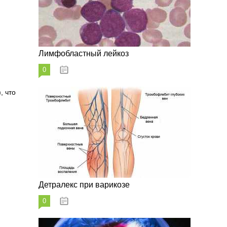
Лимфобластный лейкоз
0
07.10.2023
, что
Детралекс при варикозе
0
07.10.2023