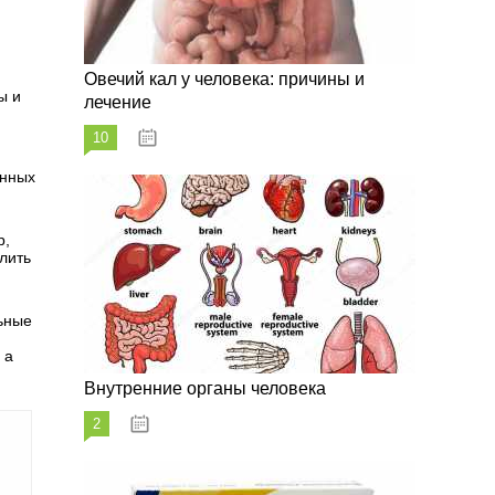
Овечий кал у человека: причины и
ы и
лечение
10
20.08.2023
енных
р,
лить
ьные
 а
Внутренние органы человека
2
26.08.2023