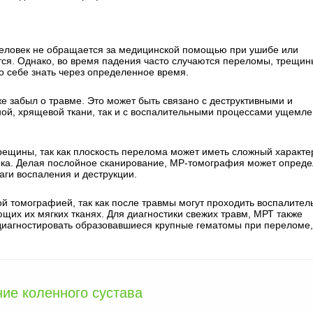
человек не обращается за медицинской помощью при ушибе или
тся. Однако, во время падения часто случаются переломы, трещин
 о себе знать через определенное время.
же забыл о травме. Это может быть связано с деструктивными и
ной, хрящевой ткани, так и с воспалительными процессами ущемл
рещины, так как плоскость перелома может иметь сложный характе
ка. Делая послойное сканирование, МР-томография может опреде
аги воспаления и деструкции.
 томографией, так как после травмы могут проходить воспалител
ающих их мягких тканях. Для диагностики свежих травм, МРТ также
диагностировать образовавшиеся крупные гематомы при переломе,
ие коленного сустава