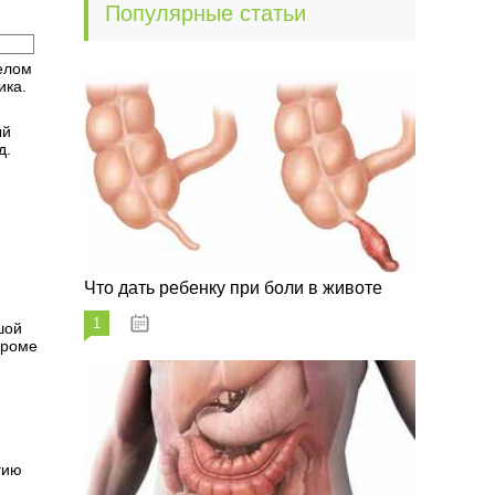
Популярные статьи
делом
ика.
ый
д.
Что дать ребенку при боли в животе
1
29.07.2023
шой
Кроме
гию