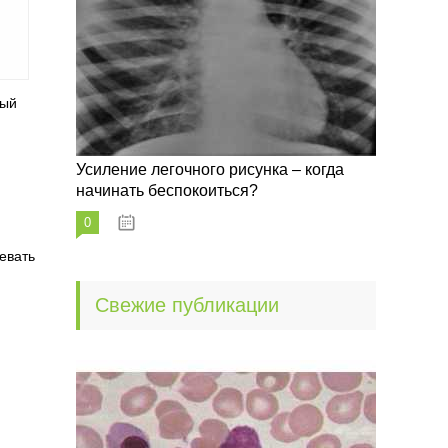
рый
Усиление легочного рисунка – когда
начинать беспокоиться?
0
09.10.2022
евать
Свежие публикации