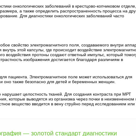
ики онкологических заболеваний в крестцово-копчиковом отделе,
 размера, а также определить распространенность процесса на дру
ирование. Для диагностики онкологических заболеваний часто
бое свойство электромагнитного поля, создаваемого внутри аппар
внутрь этой капсулы, где происходит воздействие электромагнитн
того воздействия протоны создают ответный импульс, который томо
нтрастность изображения достигается благодаря различиям в
для пациента. Электромагнитное поле может использоваться для
, и оно также безопасно для детей и беременных женщин.
 нарушает целостность тканей. Для создания контраста при МРТ
ия, которые выводятся из организма через почки в неизмененном 
астное вещество вводится в вену струйно перед исследованием или
графия — золотой стандарт диагностики