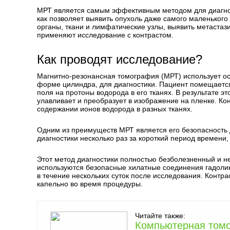
МРТ является самым эффективным методом для диагност
как позволяет выявить опухоль даже самого маленького
органы, ткани и лимфатические узлы, выявить метастаз
применяют исследование с контрастом.
Как проводят исследование?
Магнитно-резонансная томография (МРТ) использует осо
форме цилиндра, для диагностики. Пациент помещается 
поля на протоны водорода в его тканях. В результате э
улавливает и преобразует в изображение на пленке. Ко
содержании ионов водорода в разных тканях.
Одним из преимуществ МРТ является его безопасность 
диагностики несколько раз за короткий период времени
Этот метод диагностики полностью безболезненный и не
используются безопасные хилатные соединения гадолин
в течение нескольких суток после исследования. Контр
капельно во время процедуры.
Читайте также:
Компьютерная томо