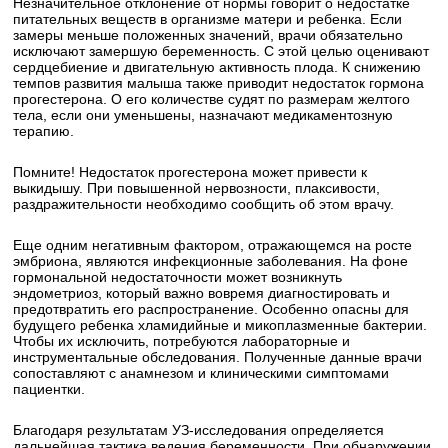
Незначительное отклонение от нормы говорит о недостатке
питательных веществ в организме матери и ребенка. Если
замеры меньше положенных значений, врачи обязательно
исключают замершую беременность. С этой целью оценивают
сердцебиение и двигательную активность плода. К снижению
темпов развития малыша также приводит недостаток гормона
прогестерона. О его количестве судят по размерам желтого
тела, если они уменьшены, назначают медикаментозную
терапию.
Помните! Недостаток прогестерона может привести к
выкидышу. При повышенной нервозности, плаксивости,
раздражительности необходимо сообщить об этом врачу.
Еще одним негативным фактором, отражающемся на росте
эмбриона, являются инфекционные заболевания. На фоне
гормональной недостаточности может возникнуть
эндометриоз, который важно вовремя диагностировать и
предотвратить его распространение. Особенно опасны для
будущего ребенка хламидийные и микоплазменные бактерии.
Чтобы их исключить, потребуются лабораторные и
инструментальные обследования. Полученные данные врачи
сопоставляют с анамнезом и клиническими симптомами
пациентки.
Благодаря результатам УЗ-исследования определяется
дальнейшая тактика ведения беременности. При обнаружении