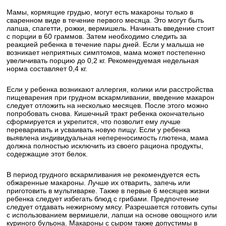
Мамы, кормящие грудью, могут есть макароны только в
сваренном виде в течение первого месяца. Это могут быть
лапша, спагетти, рожки, вермишель. Начинать введение стоит
с порции в 60 граммов. Затем необходимо следить за
реакцией ребенка в течение пары дней. Если у малыша не
возникает неприятных симптомов, мама может постепенно
увеличивать порцию до 0,2 кг. Рекомендуемая недельная
норма составляет 0,4 кг.
Если у ребенка возникают аллергия, колики или расстройства
пищеварения при грудном вскармливании, введение макарон
следует отложить на несколько месяцев. После этого можно
попробовать снова. Кишечный тракт ребенка окончательно
сформируется и укрепится, что позволит ему лучше
переваривать и усваивать новую пищу. Если у ребенка
выявлена индивидуальная непереносимость глютена, мама
должна полностью исключить из своего рациона продукты,
содержащие этот белок.
В период грудного вскармливания не рекомендуется есть
обжаренные макароны. Лучше их отварить, запечь или
приготовить в мультиварке. Также в первые 6 месяцев жизни
ребенка следует избегать блюд с грибами. Предпочтение
следует отдавать нежирному мясу. Разрешается готовить супы
с использованием вермишели, лапши на основе овощного или
куриного бульона. Макароны с сыром также допустимы в