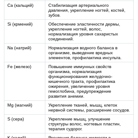
Ca (кальций)
Стабилизация артериального
давления, укрепление ногтей, костей,
зубов.
Si (крмений)
Обеспечение эластичности дермы,
укрепление ногтей, волос,
нормализация уровня сахаристых
соединений.
Na (натрий)
Нормализация водного баланса в
организме, выведение вредных
элементов, профилактика инсульта.
Fe (железо)
Повышение иммунных свойств
организма, нормализация
функционирования желудочно-
кишечного тракта, профилактика
ожирения, увеличение уровня
гемоглобина, предупреждение
развития анемии.
Mg (магний)
Укрепление тканей, мышц, клеток
нервной системы, расширение сосудов.
S (сера)
Укрепление мышц, улучшение
структуры волос, ногтевых пластин,
терапия судорог.
K (калий)
Регуляция баланса жидкости в