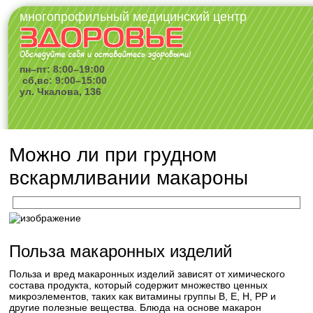
многопрофильный медицинский центр
пн–пт: 8:00–19:00
сб,вс: 9:00–15:00
ул. Чкалова, 136
Можно ли при грудном
вскармливании макароны
Польза макаронных изделий
Польза и вред макаронных изделий зависят от химического
состава продукта, который содержит множество ценных
микроэлементов, таких как витамины группы B, E, H, PP и
другие полезные вещества. Блюда на основе макарон