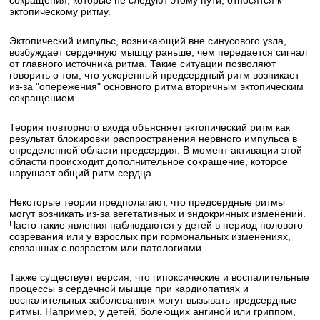
сокращения, которые не следуют этому пути, относятся к
эктопическому ритму.
Эктопический импульс, возникающий вне синусового узла,
возбуждает сердечную мышцу раньше, чем передается сигнал
от главного источника ритма. Такие ситуации позволяют
говорить о том, что ускоренный предсердный ритм возникает
из-за "опережения" основного ритма вторичным эктопическим
сокращением.
Теория повторного входа объясняет эктопический ритм как
результат блокировки распространения нервного импульса в
определенной области предсердия. В момент активации этой
области происходит дополнительное сокращение, которое
нарушает общий ритм сердца.
Некоторые теории предполагают, что предсердные ритмы
могут возникать из-за вегетативных и эндокринных изменений.
Часто такие явления наблюдаются у детей в период полового
созревания или у взрослых при гормональных изменениях,
связанных с возрастом или патологиями.
Также существует версия, что гипоксические и воспалительные
процессы в сердечной мышце при кардиопатиях и
воспалительных заболеваниях могут вызывать предсердные
ритмы. Например, у детей, болеющих ангиной или гриппом,