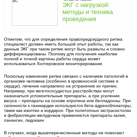
ЭКГ с нагрузкой:
методы и техника
проведения
Отметим, что для определения правопредсердного ритма
специалист должен иметь большой опыт работы, так как
данные ЭКГ при таком ритме могут быть размыты и сложно
дифференцированы. Поэтому для получения наиболее
полной и точной картины работы сердца может
использоваться Холтеровское мониторирование.
Поскольку изменение ритма связано с наличием патологий в
организме человека (особенно в кровеносной системе и
сердце), лечение направлено на устранение их причин.
Например, при вегетососудистых расстройствах могут
назначаться успокоительные препараты, а при усилении
вагуса – препараты на основе атропина или белладонны. При
склонности к тахикардии используются бета-адреноблокаторы,
такие как изоптин и кордарон. При политопных экстрасистолах
и фибрилляции желудочков применяются препараты калия,
панангин, лидокаин.
В случаях, когда вышеперечисленные методы не помогают