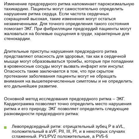
Изменение предсердного ритма напоминает пароксизмальную
тахикардию. Пациенты могут самостоятельно определить
нарушение ритма сердца. Если частота сердечных
сокращений высокая, такие изменения могут остаться
незамеченными. Для точного определения такого состояния
помогает ЭКГ. При фибрилляции предсердий пациенты могут
жаловаться на болевые ощущения в груди, характерные для
стенокардии.
Длительные приступы нарушения предсердного ритма
представляют опасность для здоровья, так как в сердечной
мышце могут образовываться тромбы, которые при попадании
в кровеносные сосуды могут вызвать инфаркт или инсульт.
Опасность также заключается в том, что при скрытом
протекании заболевания пациенты могут не обращать
внимания на вышеперечисленные симптомы и не определить
его дальнейшее развитие.
Основной метод исследования предсердного ритма – ЭКГ.
Кардиограмма позволяет точно определить место нарушения
ритма и его природу. ЭКГ позволяет определить следующие
разновидности предсердного ритма:
Левопредсердный ритм: отрицательный зубец Р в aVL,
положительный в aVF, PII, III, PI, и в некоторых случаях
сглаженный. PV1/PV2 положительные, а PV5-6