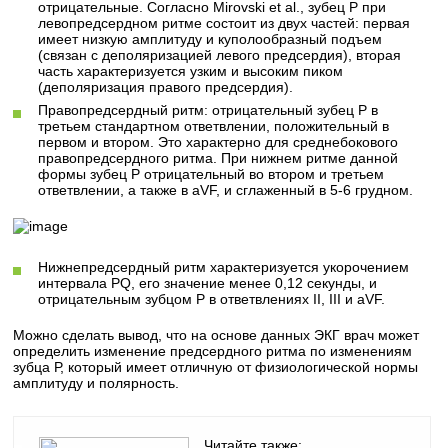
отрицательные. Согласно Mirovski et al., зубец Р при
левопредсердном ритме состоит из двух частей: первая
имеет низкую амплитуду и куполообразный подъем
(связан с деполяризацией левого предсердия), вторая
часть характеризуется узким и высоким пиком
(деполяризация правого предсердия).
Правопредсердный ритм: отрицательный зубец Р в
третьем стандартном ответвлении, положительный в
первом и втором. Это характерно для среднебокового
правопредсердного ритма. При нижнем ритме данной
формы зубец Р отрицательный во втором и третьем
ответвлении, а также в aVF, и сглаженный в 5-6 грудном.
Нижнепредсердный ритм характеризуется укорочением
интервала PQ, его значение менее 0,12 секунды, и
отрицательным зубцом Р в ответвлениях II, III и aVF.
Можно сделать вывод, что на основе данных ЭКГ врач может
определить изменение предсердного ритма по изменениям
зубца Р, который имеет отличную от физиологической нормы
амплитуду и полярность.
Читайте также: