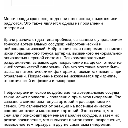
Многие люди краснеют, когда они стесняются, стыдятся или
радуются. Это также является одним из проявлений
гиперемии.
Врачи различают два типа проблем, связанных с управлением
тонусом артериальных сосудов: нейротонический и
нейропаралитический. Нейротоническая гиперемия возникает
из-за повышенного тонуса артерий, вызванного ненормальной
активностью нервной системы. Психоэмоциональные
раздражители, вызывающие покраснение на щеках, относятся
к нейротонической гиперемии. Однако это также может быть
вызвано патологическими факторами, такими как токсины при
отравлении. Покраснение кожи не исключается при гриппе,
герпетической инфекции и лихорадке.
Нейропаралитическое воздействие на артериальные сосуды
также может привести к появлению признаков гиперемии. Это
связано с снижением тонуса артерий и расширением их
стенок. Это отличается от реакции на пост-ишемическое
состояние ткани и малокровие артерий. Это означает, что
сначала происходит временная паралич сосудов, а затем их
резкое расширение, что вызывает приток крови, покраснение,
повышение температуры и другие симптомы гиперемии.