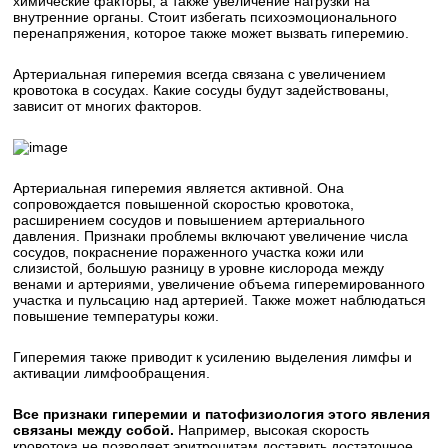
химические факторы, а также увеличение нагрузки на
внутренние органы. Стоит избегать психоэмоционального
перенапряжения, которое также может вызвать гиперемию.
Артериальная гиперемия всегда связана с увеличением
кровотока в сосудах. Какие сосуды будут задействованы,
зависит от многих факторов.
Артериальная гиперемия является активной. Она
сопровождается повышенной скоростью кровотока,
расширением сосудов и повышением артериального
давления. Признаки проблемы включают увеличение числа
сосудов, покраснение пораженного участка кожи или
слизистой, большую разницу в уровне кислорода между
венами и артериями, увеличение объема гиперемированного
участка и пульсацию над артерией. Также может наблюдаться
повышение температуры кожи.
Гиперемия также приводит к усилению выделения лимфы и
активации лимфообращения.
Все признаки гиперемии и патофизиология этого явления
связаны между собой.
Например, высокая скорость
кровотока не позволяет эритроцитам доставить достаточное