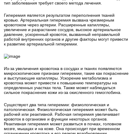
тип заболевания требует своего метода лечения.
Гиперемия является результатом переполнения тканей
кровью. Артериальная гиперемия вызвана чрезмерным
кровотоком через артерии. Расширенные капилляры,
увеличение и разрастание сосудов, высокое артериальное
давление, ускоренный кровоток, вызванный неправильной
работой внутренних органов и другие факторы могут привести
к развитию артериальной гиперемии.
Из-за увеличения кровотока в сосудах и тканях появляются
микроскопические признаки гиперемии, такие как покраснение
и выступающие капилляры. Ускорение метаболизма и
кровотока может привести к повышению температуры на
определенных участках тела. Также может наблюдаться
сильное покраснение кожи из-за окисленного гемоглобина.
Существуют два типа гиперемии: физиологическая и
патологическая. Физиологическая гиперемия может быть
рабочей или реактивной. Рабочая гиперемия увеличивает
кровоток в организме и функции некоторых органов.
Реактивная гиперемия может развиться в почках, головном
мозге, мышцах и на коже. Она происходит при временном
ограничении кровотока и его резком возобновлении.