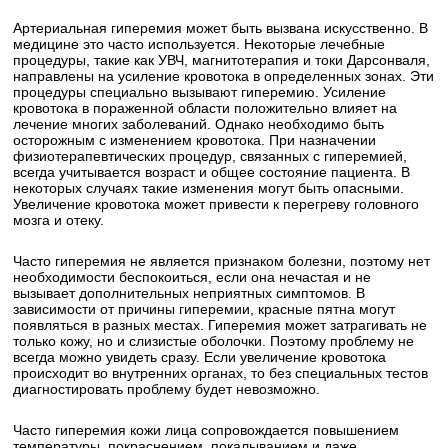
Артериальная гиперемия может быть вызвана искусственно. В
медицине это часто используется. Некоторые лечебные
процедуры, такие как УВЧ, магнитотерапия и токи Дарсонваля,
направлены на усиление кровотока в определенных зонах. Эти
процедуры специально вызывают гиперемию. Усиление
кровотока в пораженной области положительно влияет на
лечение многих заболеваний. Однако необходимо быть
осторожным с изменением кровотока. При назначении
физиотерапевтических процедур, связанных с гиперемией,
всегда учитывается возраст и общее состояние пациента. В
некоторых случаях такие изменения могут быть опасными.
Увеличение кровотока может привести к перегреву головного
мозга и отеку.
Часто гиперемия не является признаком болезни, поэтому нет
необходимости беспокоиться, если она нечастая и не
вызывает дополнительных неприятных симптомов. В
зависимости от причины гиперемии, красные пятна могут
появляться в разных местах. Гиперемия может затрагивать не
только кожу, но и слизистые оболочки. Поэтому проблему не
всегда можно увидеть сразу. Если увеличение кровотока
происходит во внутренних органах, то без специальных тестов
диагностировать проблему будет невозможно.
Часто гиперемия кожи лица сопровождается повышением
температуры, покраснением, покалыванием и даже