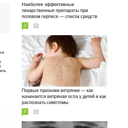
Наиболее эффективные
лекарственные препараты при
половом герпесе — список средств
2
09.03.2023
тся
в
и
тить
Первые признаки ветрянки — как
начинается ветряная оспа у детей и как
распознать симптомы
0
09.03.2023