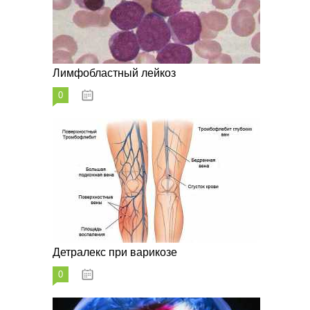
Лимфобластный лейкоз
0
07.10.2023
Детралекс при варикозе
0
07.10.2023