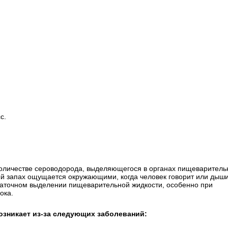
с.
количестве сероводорода, выделяющегося в органах пищеваритель
лый запах ощущается окружающими, когда человек говорит или дыш
статочном выделении пищеварительной жидкости, особенно при
ока.
озникает из-за следующих заболеваний: