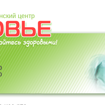
нский центр
0
0