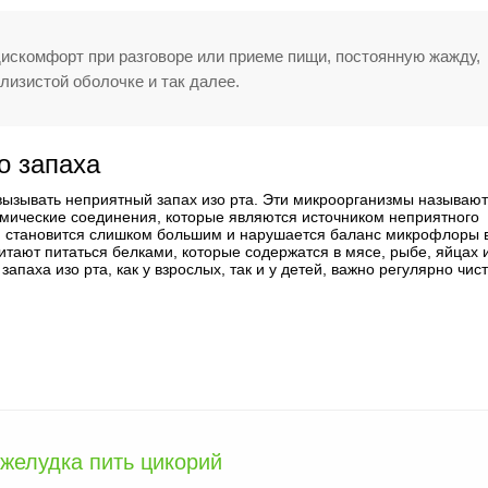
искомфорт при разговоре или приеме пищи, постоянную жажду,
слизистой оболочке и так далее.
о запаха
вызывать неприятный запах изо рта. Эти микроорганизмы называю
мические соединения, которые являются источником неприятного
рий становится слишком большим и нарушается баланс микрофлоры 
тают питаться белками, которые содержатся в мясе, рыбе, яйцах 
апаха изо рта, как у взрослых, так и у детей, важно регулярно чис
желудка пить цикорий