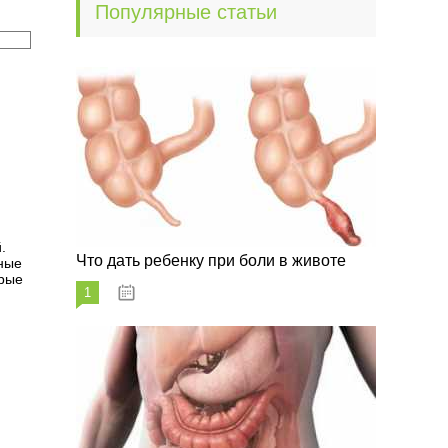
Популярные статьи
.
Что дать ребенку при боли в животе
сные
орые
1
29.07.2023