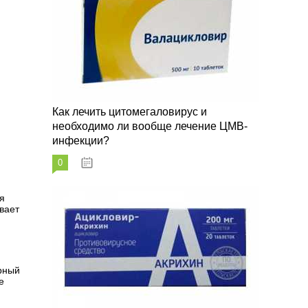
Как лечить цитомегаловирус и
необходимо ли вообще лечение ЦМВ-
инфекции?
0
07.03.2023
я
вает
арный
е