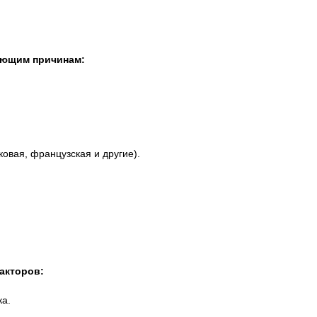
дующим причинам:
овая, французская и другие).
акторов:
ка.