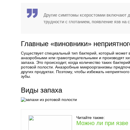
Другие симптомы ксеростомии включают д
трудности с глотанием, появление язв на 
Главные «виновники» неприятног
Существует специальный тип бактерий, который может 
анаэробными или грамотрицательными и производят хи
запаха. Это происходит, когда количество таких бакте
ротовой полости. Анаэробные микроорганизмы предпочи
других продуктах. Поэтому, чтобы избежать неприятного з
зубы.
Виды запаха
Читайте также:
Можно ли при язве 