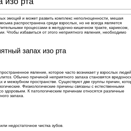
 изо рта
ных эмоций и может развить комплекс неполноценности, мешая
сьма распространена среди взрослых, но не всегда является
алительными процессами в желудочно-кишечном тракте, кариесом,
ми. Чтобы избавиться от этого неприятного явления, необходимо
ятный запах изо рта
пространенное явление, которое часто возникает у взрослых людей
алитоз. Обычно причиной неприятного запаха становятся вредоно
ах и межзубном пространстве. Существуют две группы причин, кот
ологические. Физиологические причины связаны с естественными
со здоровьем. К патологическим причинам относятся различные
ного запаха.
или недостаточное чистка зубов.