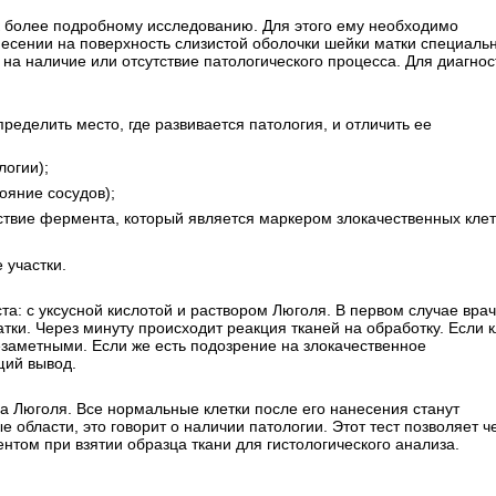
к более подробному исследованию. Для этого ему необходимо
несении на поверхность слизистой оболочки шейки матки специаль
 на наличие или отсутствие патологического процесса. Для диагнос
пределить место, где развивается патология, и отличить ее
логии);
ояние сосудов);
ствие фермента, который является маркером злокачественных клет
 участки.
: с уксусной кислотой и раствором Люголя. В первом случае врач
ки. Через минуту происходит реакция тканей на обработку. Если к
езаметными. Если же есть подозрение на злокачественное
щий вывод.
а Люголя. Все нормальные клетки после его нанесения станут
 области, это говорит о наличии патологии. Этот тест позволяет ч
нтом при взятии образца ткани для гистологического анализа.