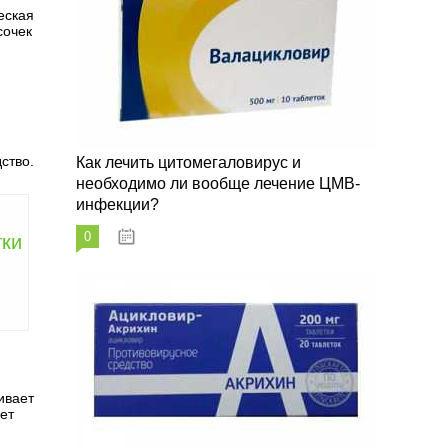
еская
сочек
и
ство.
Как лечить цитомегаловирус и
необходимо ли вообще лечение ЦМВ-
инфекции?
0
07.03.2023
тки
ивает
ет