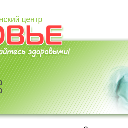
нский центр
0
0