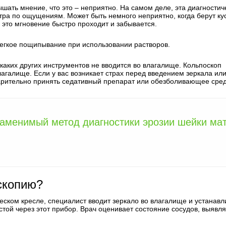
шать мнение, что это – неприятно. На самом деле, эта диагностич
тра по ощущениям. Может быть немного неприятно, когда берут ку
 это мгновение быстро проходит и забывается.
егкое пощипывание при использовании растворов.
каких других инструментов не вводится во влагалище. Кольпоскоп
лагалище. Если у вас возникает страх перед введением зеркала ил
ительно принять седативный препарат или обезболивающее сред
заменимый метод диагностики эрозии шейки ма
скопию?
ческом кресле, специалист вводит зеркало во влагалище и устанавл
той через этот прибор. Врач оценивает состояние сосудов, выявля