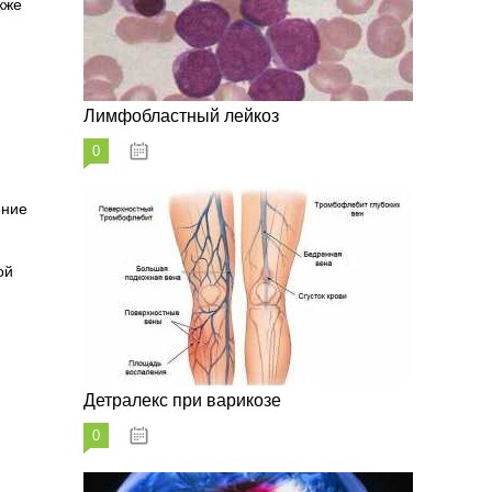
кже
Лимфобластный лейкоз
0
07.10.2023
ение
ой
Детралекс при варикозе
0
07.10.2023