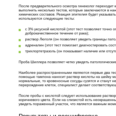
После предварительного осмотра гинеколог переходит 
выполнить несколько тестов, которые заключаются в на
химических составов. Реакция эпителия будет указывать
используются следующие тесты:
с 3% уксусной кислотой (этот тест позволяет точно о
доброкачественное течение от рака);
раствор Люголя (он позволяет увидеть границы пато
адреналин (этот тест помогает диагностировать сост
трихлортетразоль (он показывает наличие или отсут
Проба Шиллера позволяет четко увидеть патологические
Наиболее распространенными являются первые два теста
помощью тампона наносит раствор кислоты на шейку мат
нормальные, то кровеносные сосуды сузятся и станут н
перерождение клеток, специалист делает соответствую
После пробы с кислотой следует использование раствор
коричневого цвета. Если на слизистой есть неокрашенные
увидеть пораженный участок, что является важным моме