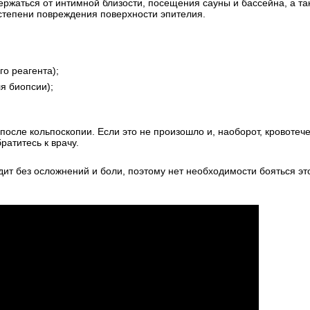
ржаться от интимной близости, посещения сауны и бассейна, а та
 степени повреждения поверхности эпителия.
о реагента);
я биопсии);
после кольпоскопии. Если это не произошло и, наоборот, кровотеч
ратитесь к врачу.
ит без осложнений и боли, поэтому нет необходимости бояться эт