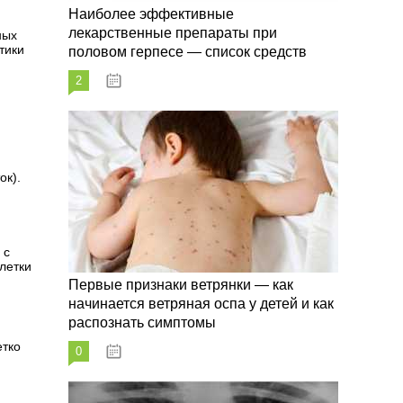
Наиболее эффективные
лекарственные препараты при
ных
тики
половом герпесе — список средств
2
09.03.2023
ок).
 с
летки
Первые признаки ветрянки — как
начинается ветряная оспа у детей и как
распознать симптомы
етко
0
09.03.2023