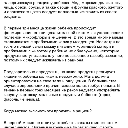
аллергическую реакцию у ребенка. Мед, морские деликатесы,
яйца, орехи, соусы, а также овощи и фрукты красного, желтого
и оранжевого цвета следует полностью исключить из своего
рациона.
В первые три месяца жизни ребенка происходит
формирование его пищеварительной системы и установление
полезной микрофлоры в кишечнике. В это время многие мамы
сталкиваются с проблемами колик у младенцев. Несмотря на
то, что прямой связи между питанием кормящей матери и
проблемами с животом у ребенка не обнаружено, некоторые
продукты могут вызывать у него повышенное газообразование,
поэтому их следует исключить из рациона.
Предварительно определить, на какие продукты реагирует
кишечник ребенка коликами, невозможно. Мать должна
ориентироваться на свое тело и ощущения. В большинстве
случаев определение причин газовых колик требует опыта. В
течение первых трех месяцев не рекомендуется употреблять
капусту, картошку, молочные продукты и бобовые (горох,
фасоль, чечевица).
Когда можно включать эти продукты в рацион?
В первый месяц не стоит употреблять салаты с множеством
ингредиентов. Организму грудничка будет трудно усвоить