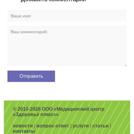
© 2010-2026 ООО «Медицинский центр
«Здоровье плюс»»
новости
|
вопрос-ответ
|
услуги
|
статьи
|
контакты