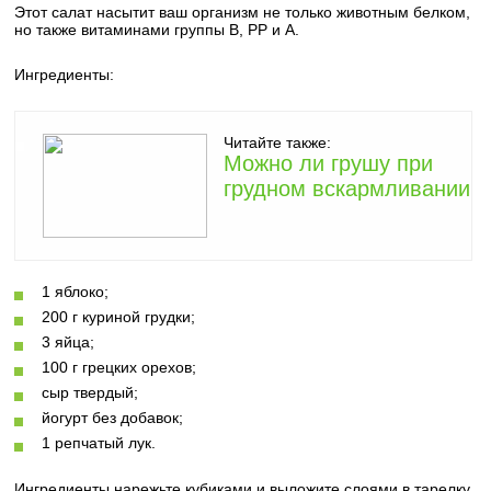
Этот салат насытит ваш организм не только животным белком,
но также витаминами группы B, РР и А.
Ингредиенты:
Читайте также:
Можно ли грушу при
грудном вскармливании
1 яблоко;
200 г куриной грудки;
3 яйца;
100 г грецких орехов;
сыр твердый;
йогурт без добавок;
1 репчатый лук.
Ингредиенты нарежьте кубиками и выложите слоями в тарелку,