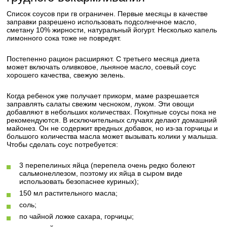
Список соусов при гв ограничен. Первые месяцы в качестве
заправки разрешено использовать подсолнечное масло,
сметану 10% жирности, натуральный йогурт. Несколько капель
лимонного сока тоже не повредят.
Постепенно рацион расширяют. С третьего месяца диета
может включать оливковое, льняное масло, соевый соус
хорошего качества, свежую зелень.
Когда ребенок уже получает прикорм, маме разрешается
заправлять салаты свежим чесноком, луком. Эти овощи
добавляют в небольших количествах. Покупные соусы пока не
рекомендуются. В исключительных случаях делают домашний
майонез. Он не содержит вредных добавок, но из-за горчицы и
большого количества масла может вызывать колики у малыша.
Чтобы сделать соус потребуется:
3 перепелиных яйца (перепела очень редко болеют
сальмонеллезом, поэтому их яйца в сыром виде
использовать безопаснее куриных);
150 мл растительного масла;
соль;
по чайной ложке сахара, горчицы;