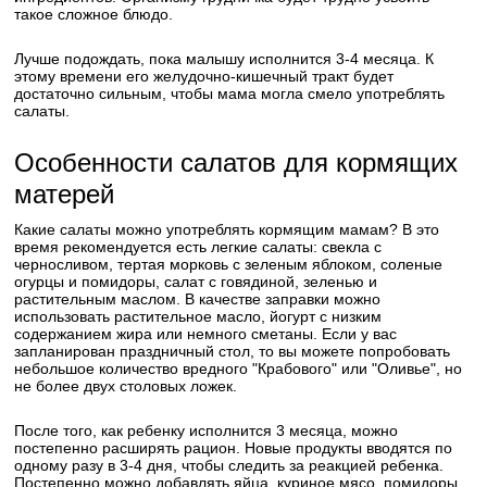
такое сложное блюдо.
Лучше подождать, пока малышу исполнится 3-4 месяца. К
этому времени его желудочно-кишечный тракт будет
достаточно сильным, чтобы мама могла смело употреблять
салаты.
Особенности салатов для кормящих
матерей
Какие салаты можно употреблять кормящим мамам? В это
время рекомендуется есть легкие салаты: свекла с
черносливом, тертая морковь с зеленым яблоком, соленые
огурцы и помидоры, салат с говядиной, зеленью и
растительным маслом. В качестве заправки можно
использовать растительное масло, йогурт с низким
содержанием жира или немного сметаны. Если у вас
запланирован праздничный стол, то вы можете попробовать
небольшое количество вредного "Крабового" или "Оливье", но
не более двух столовых ложек.
После того, как ребенку исполнится 3 месяца, можно
постепенно расширять рацион. Новые продукты вводятся по
одному разу в 3-4 дня, чтобы следить за реакцией ребенка.
Постепенно можно добавлять яйца, куриное мясо, помидоры,