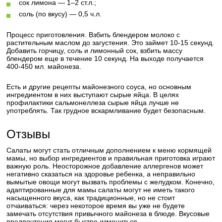
сок лимона — 1–2 ст.л.;
соль (по вкусу) — 0,5 ч.л.
Процесс приготовления. Взбить блендером молоко с
растительным маслом до загустения. Это займет 10-15 секунд.
Добавить горчицу, соль и лимонный сок, взбить массу
блендером еще в течение 10 секунд. На выходе получается
400-450 мл. майонеза.
Есть и другие рецепты майонезного соуса, но основным
ингредиентом в них выступают сырые яйца. В целях
профилактики сальмонеллеза сырые яйца лучше не
употреблять. Так грудное вскармливание будет безопасным.
Отзывы
Салаты могут стать отличным дополнением к меню кормящей
мамы, но выбор ингредиентов и правильная приготовка играют
важную роль. Неосторожное добавление аллергенов может
негативно сказаться на здоровье ребенка, а неправильно
вымытые овощи могут вызвать проблемы с желудком. Конечно,
адаптированные для мамы салаты могут не иметь такого
насыщенного вкуса, как традиционные, но не стоит
отчаиваться: через некоторое время вы уже не будете
замечать отсутствия привычного майонеза в блюде. Вкусовые
предпочтения могут быстро измениться.