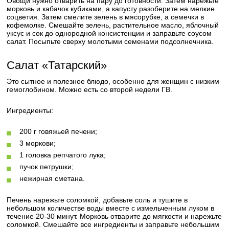
Овощи нужно отварить на пару до готовности. Затем нарежьте
морковь и кабачок кубиками, а капусту разоберите на мелкие
соцветия. Затем смелите зелень в мясорубке, а семечки в
кофемолке. Смешайте зелень, растительное масло, яблочный
уксус и сок до однородной консистенции и заправьте соусом
салат. Посыпьте сверху молотыми семенами подсолнечника.
Салат «Татарский»
Это сытное и полезное блюдо, особенно для женщин с низким
гемоглобином. Можно есть со второй недели ГВ.
Ингредиенты:
200 г говяжьей печени;
3 моркови;
1 головка репчатого лука;
пучок петрушки;
нежирная сметана.
Печень нарежьте соломкой, добавьте соль и тушите в
небольшом количестве воды вместе с измельченным луком в
течение 20-30 минут. Морковь отварите до мягкости и нарежьте
соломкой. Смешайте все ингредиенты и заправьте небольшим