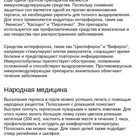
Еще одной группой препаратов являются
иммуномодулирующие средства. Поскольку снижение
защитных сил является одной из причин возникновения
герпеса, их необходимо укрепить для полного выздоровления.
Для этого применяются индукторы интерферона, такие как
"Амиксин", "Кагоцел" и "Пирогенал". Эти препараты
используются как профилактические средства в межсезонье и
как лекарства при распространении заболевания.
Средства интерферона, такие как "Циклоферон" и "Виферон",
напрямую стимулируют клетки иммунитета, сокращают время
болезни и предотвращают повторное инфицирование.
Иммуноглобулины препятствуют обострению, появлению
осложнений и способствуют выздоровлению. Противовирусные
иммуномодулирующие препараты значительно облегчают
течение заболевания.
Народная медицина
Высыпания герпеса в горле можно успешно лечить с помощью
народных рецептов. Полоскания с ромашкой помогают
быстрее лопнуть герпесным пузырькам и зажить язвочкам. Для
этого нужно залить большую ложку сухих цветков ромашки
кипятком (200 мл), настоять в темном месте в течение 1 часа,
профильтровать и остудить до комфортной температуры.
Полоскать как можно чаще. Для таких целей также подойдет
отвар репейника и шалфея.