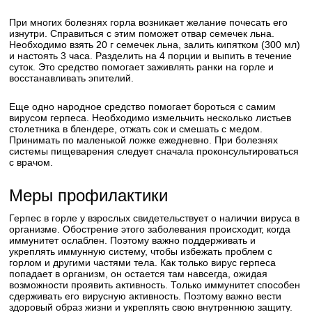
При многих болезнях горла возникает желание почесать его
изнутри. Справиться с этим поможет отвар семечек льна.
Необходимо взять 20 г семечек льна, залить кипятком (300 мл)
и настоять 3 часа. Разделить на 4 порции и выпить в течение
суток. Это средство помогает заживлять ранки на горле и
восстанавливать эпителий.
Еще одно народное средство помогает бороться с самим
вирусом герпеса. Необходимо измельчить несколько листьев
столетника в блендере, отжать сок и смешать с медом.
Принимать по маленькой ложке ежедневно. При болезнях
системы пищеварения следует сначала проконсультироваться
с врачом.
Меры профилактики
Герпес в горле у взрослых свидетельствует о наличии вируса в
организме. Обострение этого заболевания происходит, когда
иммунитет ослаблен. Поэтому важно поддерживать и
укреплять иммунную систему, чтобы избежать проблем с
горлом и другими частями тела. Как только вирус герпеса
попадает в организм, он остается там навсегда, ожидая
возможности проявить активность. Только иммунитет способен
сдерживать его вирусную активность. Поэтому важно вести
здоровый образ жизни и укреплять свою внутреннюю защиту.