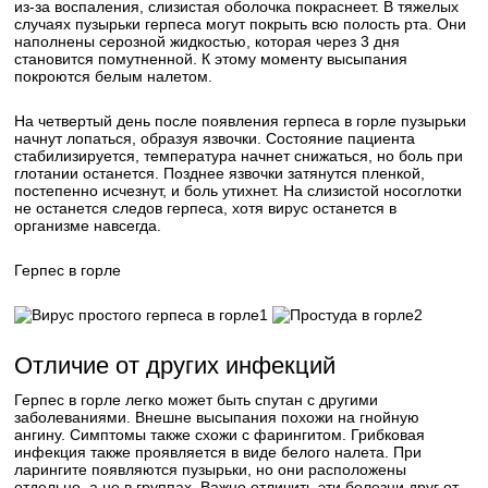
из-за воспаления, слизистая оболочка покраснеет. В тяжелых
случаях пузырьки герпеса могут покрыть всю полость рта. Они
наполнены серозной жидкостью, которая через 3 дня
становится помутненной. К этому моменту высыпания
покроются белым налетом.
На четвертый день после появления герпеса в горле пузырьки
начнут лопаться, образуя язвочки. Состояние пациента
стабилизируется, температура начнет снижаться, но боль при
глотании останется. Позднее язвочки затянутся пленкой,
постепенно исчезнут, и боль утихнет. На слизистой носоглотки
не останется следов герпеса, хотя вирус останется в
организме навсегда.
Герпес в горле
1
2
Отличие от других инфекций
Герпес в горле легко может быть спутан с другими
заболеваниями. Внешне высыпания похожи на гнойную
ангину. Симптомы также схожи с фарингитом. Грибковая
инфекция также проявляется в виде белого налета. При
ларингите появляются пузырьки, но они расположены
отдельно, а не в группах. Важно отличить эти болезни друг от