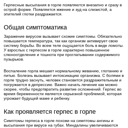
Герпесные высыпания в горле появляются внезапно и сразу в
острой форме. Появляется жжение и зуд на слизистой, а
эпителий глотки раздражается.
Общая симптоматика
Заражение вирусом вызывает схожие симптомы. Обязательно
повышается температура, так как организм активирует свою
систему борьбы. Во всем теле ощущается боль в виде ломоты.
У взрослых с герпесом в горле характерно повышенное
слюноотделение и тошнота при проглатывании содержимого
пузырьков.
Воспаление горла мешает нормальному жеванию, глотанию и
питью. Болезнь вызывает интоксикацию организма. С болями в
горле трудно заснуть, человек становится раздражительным и
погружается в депрессию. Важно начать лечение как можно
скорее, чтобы предотвратить развитие осложнений. Герпес во
время беременности является серьезной проблемой, которая
угрожает будущей маме и ребенку.
Как проявляется герпес в горле
Симптомы герпеса в горле похожи на симптомы ангины и
высыпания при вирусе на губах. Миндалины увеличиваются