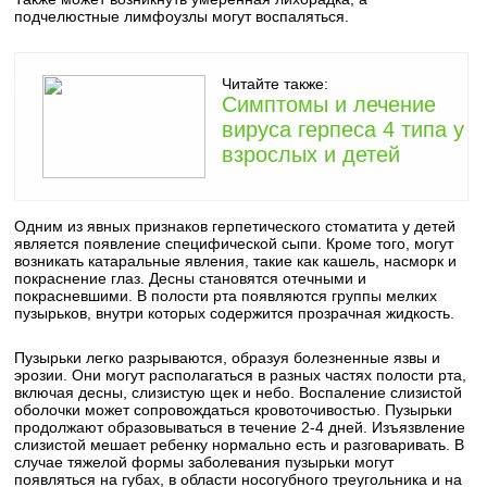
подчелюстные лимфоузлы могут воспаляться.
Читайте также:
Симптомы и лечение
вируса герпеса 4 типа у
взрослых и детей
Одним из явных признаков герпетического стоматита у детей
является появление специфической сыпи. Кроме того, могут
возникать катаральные явления, такие как кашель, насморк и
покраснение глаз. Десны становятся отечными и
покрасневшими. В полости рта появляются группы мелких
пузырьков, внутри которых содержится прозрачная жидкость.
Пузырьки легко разрываются, образуя болезненные язвы и
эрозии. Они могут располагаться в разных частях полости рта,
включая десны, слизистую щек и небо. Воспаление слизистой
оболочки может сопровождаться кровоточивостью. Пузырьки
продолжают образовываться в течение 2-4 дней. Изъязвление
слизистой мешает ребенку нормально есть и разговаривать. В
случае тяжелой формы заболевания пузырьки могут
появляться на губах, в области носогубного треугольника и на