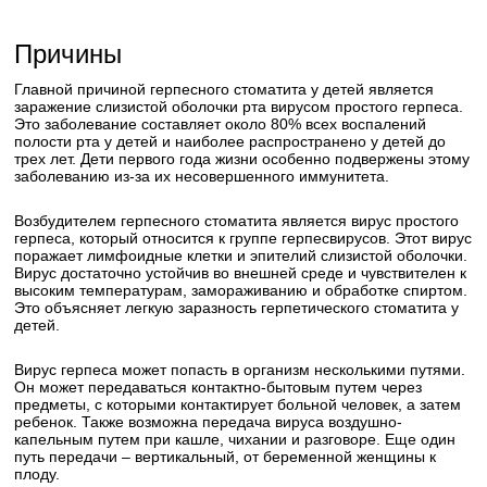
Причины
Главной причиной герпесного стоматита у детей является
заражение слизистой оболочки рта вирусом простого герпеса.
Это заболевание составляет около 80% всех воспалений
полости рта у детей и наиболее распространено у детей до
трех лет. Дети первого года жизни особенно подвержены этому
заболеванию из-за их несовершенного иммунитета.
Возбудителем герпесного стоматита является вирус простого
герпеса, который относится к группе герпесвирусов. Этот вирус
поражает лимфоидные клетки и эпителий слизистой оболочки.
Вирус достаточно устойчив во внешней среде и чувствителен к
высоким температурам, замораживанию и обработке спиртом.
Это объясняет легкую заразность герпетического стоматита у
детей.
Вирус герпеса может попасть в организм несколькими путями.
Он может передаваться контактно-бытовым путем через
предметы, с которыми контактирует больной человек, а затем
ребенок. Также возможна передача вируса воздушно-
капельным путем при кашле, чихании и разговоре. Еще один
путь передачи – вертикальный, от беременной женщины к
плоду.