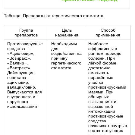
Таблица. Препараты от герпетического стоматита.
Группа
Цель
Способ
препаратов
назначения
применения
Противовирусные
Необходимы
Наиболее
средства —
для
эффективны в
«Ацикловир»,
воздействия на
раннем периоде
«Зовиракс»,
причину
болезни. При
«Валвир»,
герпетического
лёгкой форме
«Валтрекс».
стоматита
достаточно
Действующие
смазывать
вещества —
поражённые
ацикловир,
участки
валацикловир.
противовирусными
Выпускаются для
мазями. При
внутреннего и
обширных
наружного
высыпаниях и
использования
выраженной
интоксикации
противовирусные
средства
назначают внутрь в
соответствующих