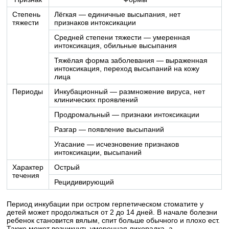
Степень
Лёгкая — единичные высыпания, нет
тяжести
признаков интоксикации
Средней степени тяжести — умеренная
интоксикация, обильные высыпания
Тяжёлая форма заболевания — выраженная
интоксикация, переход высыпаний на кожу
лица
Периоды
Инкубационный — размножение вируса, нет
клинических проявлений
Продромальный — признаки интоксикации
Разгар — появление высыпаний
Угасание — исчезновение признаков
интоксикации, высыпаний
Характер
Острый
течения
Рецидивирующий
Период инкубации при остром герпетическом стоматите у
детей может продолжаться от 2 до 14 дней. В начале болезни
ребенок становится вялым, спит больше обычного и плохо ест.
Также может возникнуть умеренная лихорадка, а