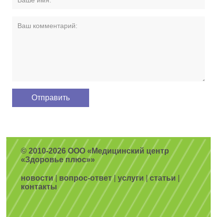
© 2010-2026 ООО «Медицинский центр
«Здоровье плюс»»
новости
|
вопрос-ответ
|
услуги
|
статьи
|
контакты