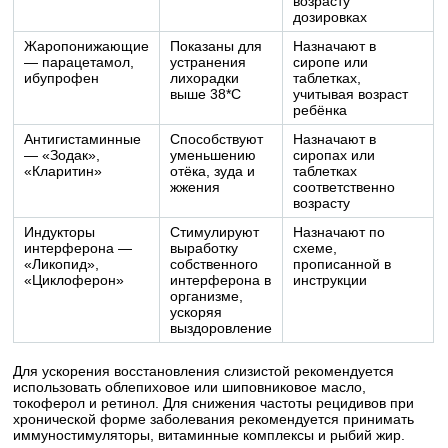
возрасту
дозировках
Жаропонижающие
Показаны для
Назначают в
— парацетамол,
устранения
сиропе или
ибупрофен
лихорадки
таблетках,
выше 38*С
учитывая возраст
ребёнка
Антигистаминные
Способствуют
Назначают в
— «Зодак»,
уменьшению
сиропах или
«Кларитин»
отёка, зуда и
таблетках
жжения
соответственно
возрасту
Индукторы
Стимулируют
Назначают по
интерферона —
выработку
схеме,
«Ликопид»,
собственного
прописанной в
«Циклоферон»
интерферона в
инструкции
организме,
ускоряя
выздоровление
Для ускорения восстановления слизистой рекомендуется
использовать облепиховое или шиповниковое масло,
токоферол и ретинол. Для снижения частоты рецидивов при
хронической форме заболевания рекомендуется принимать
иммуностимуляторы, витаминные комплексы и рыбий жир.