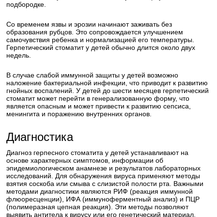
подбородке.
Со временем язвы и эрозии начинают заживать без
образования рубцов. Это сопровождается улучшением
самочувствия ребенка и нормализацией его температуры.
Герпетический стоматит у детей обычно длится около двух
недель.
В случае слабой иммунной защиты у детей возможно
наложение бактериальной инфекции, что приводит к развитию
гнойных воспалений. У детей до шести месяцев герпетический
стоматит может перейти в генерализованную форму, что
является опасным и может привести к развитию сепсиса,
менингита и поражению внутренних органов.
Диагностика
Диагноз герпесного стоматита у детей устанавливают на
основе характерных симптомов, информации об
эпидемиологическом анамнезе и результатов лабораторных
исследований. Для обнаружения вируса применяют методы
взятия соскоба или смыва с слизистой полости рта. Важными
методами диагностики являются РИФ (реакция иммунной
флюоресценции), ИФА (иммуноферментный анализ) и ПЦР
(полимеразная цепная реакция). Эти методы позволяют
выявить антитела к вирусу или его генетический материал.