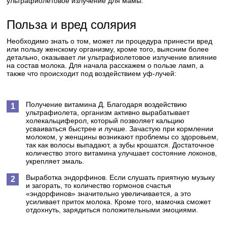
ультрафиолетовое излучение для мамы.
Польза и вред солярия
Необходимо знать о том, может ли процедура принести вред
или пользу женскому организму, кроме того, выясним более
детально, оказывает ли ультрафиолетовое излучение влияние
на состав молока. Для начала расскажем о пользе ламп, а
также что происходит под воздействием уф-лучей:
Получение витамина Д. Благодаря воздействию
ультрафиолета, организм активно вырабатывает
холекальциферол, который позволяет кальцию
усваиваться быстрее и лучше. Зачастую при кормлении
молоком, у женщины возникают проблемы со здоровьем,
так как волосы выпадают, а зубы крошатся. Достаточное
количество этого витамина улучшает состояние локонов,
укрепляет эмаль.
Выработка эндорфинов. Если слушать приятную музыку
и загорать, то количество гормонов счастья
«эндорфинов» значительно увеличивается, а это
усиливает приток молока. Кроме того, мамочка сможет
отдохнуть, зарядиться положительными эмоциями.