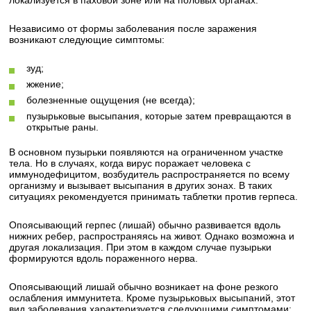
локализуется в паховой зоне или на половых органах.
Независимо от формы заболевания после заражения
возникают следующие симптомы:
зуд;
жжение;
болезненные ощущения (не всегда);
пузырьковые высыпания, которые затем превращаются в
открытые раны.
В основном пузырьки появляются на ограниченном участке
тела. Но в случаях, когда вирус поражает человека с
иммунодефицитом, возбудитель распространяется по всему
организму и вызывает высыпания в других зонах. В таких
ситуациях рекомендуется принимать таблетки против герпеса.
Опоясывающий герпес (лишай) обычно развивается вдоль
нижних ребер, распространяясь на живот. Однако возможна и
другая локализация. При этом в каждом случае пузырьки
формируются вдоль пораженного нерва.
Опоясывающий лишай обычно возникает на фоне резкого
ослабления иммунитета. Кроме пузырьковых высыпаний, этот
вид заболевания характеризуется следующими симптомами: