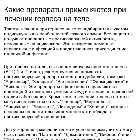
Какие препараты применяются при
лечении герпеса на теле
Тактика лечения при герпесе на теле подбирается с учетом
индивидуальных особенностей каждого случая. Все пациенты
получают препараты с противовирусной активностью,
основанные на ацикловире. Эти лекарства помогают
справиться с инфекцией и предотвращают присоединение
вторичной инфекции.
При герпесе на теле, вызванном вирусом простого герпеса
(ВПГ) 1 и 2 типов, рекомендуется использовать
противовирусные препараты местного действия, такие как
"Ацикловир", "Зовиракс", "Валацикловир", "Фармцикловир" и
"Виворакс". Эти препараты эффективно справляются с
инфекцией и помогают уменьшить зуд и жжение на начальной
стадии заболевания. Кроме того, в лечении герпеса на теле
могут использоваться гель "Панавир", "Миртоплекс",
"Алпизарин", "Лирогель", "Ликродерм" и "Хелепин", которые
основаны на растительных компонентах и обладают
противовирусной активностью.
Для ускорения заживления кожи и усиления иммунитета могут
быть назначены "Пантенол", "Декспантенол", "Виферон" или
"Интерферон". Эти препараты стимулируют организм на