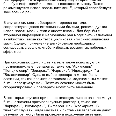
борьбу с инфекцией и помогают восстановить кожу. Также
рекомендуется использовать витамин Е, который способствует
заживлению ран.
В случаях сильного обострения герпеса на теле,
сопровождающегося интенсивными болями, рекомендуется
использовать мази и гели с анестетиками. Для борьбы с
вторичной инфекцией и нагноением ран могут быть назначены
антибиотики, такие как тетрациклиновая или синтомициновая
мази. Однако применение антибиотиков необходимо
согласовать с врачом, чтобы избежать возможных побочных
эффектов.
При опоясывающем лишае на теле также используются
противовирусные препараты, такие как "Ацикловир",
"Пенцикловир", "Зовиракс", "Фармвир", "Идоксуридин" и
"Валацикловир". Однако выбор препарата может быть
сложным, так как реакция организма на медикаменты может
быть непредсказуемой. Поэтому лечение может быть
скорректировано и препараты могут быть заменены.
В некоторых случаях при опоясывающем лишае на теле могут
быть назначены противовирусные растворы, такие как
"Ларифан", "Имунофан", "Виферон" или "Фоскарнет". В
тяжелых случаях, когда местная и системная терапия не дают
результатов, могут быть проведены подкожные инъекции.