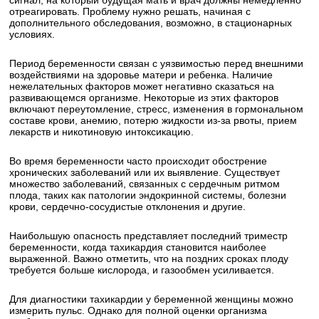
сигнал, на который будущая мать и врач должны немедленно
отреагировать. Проблему нужно решать, начиная с
дополнительного обследования, возможно, в стационарных
условиях.
Период беременности связан с уязвимостью перед внешними
воздействиями на здоровье матери и ребенка. Наличие
нежелательных факторов может негативно сказаться на
развивающемся организме. Некоторые из этих факторов
включают переутомление, стресс, изменения в гормональном
составе крови, анемию, потерю жидкости из-за рвоты, прием
лекарств и никотиновую интоксикацию.
Во время беременности часто происходит обострение
хронических заболеваний или их выявление. Существует
множество заболеваний, связанных с сердечным ритмом
плода, таких как патологии эндокринной системы, болезни
крови, сердечно-сосудистые отклонения и другие.
Наибольшую опасность представляет последний триместр
беременности, когда тахикардия становится наиболее
выраженной. Важно отметить, что на поздних сроках плоду
требуется больше кислорода, и газообмен усиливается.
Для диагностики тахикардии у беременной женщины можно
измерить пульс. Однако для полной оценки организма