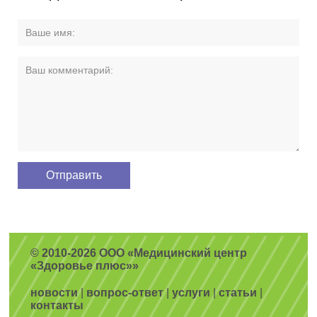
© 2010-2026 ООО «Медицинский центр
«Здоровье плюс»»
новости
|
вопрос-ответ
|
услуги
|
статьи
|
контакты