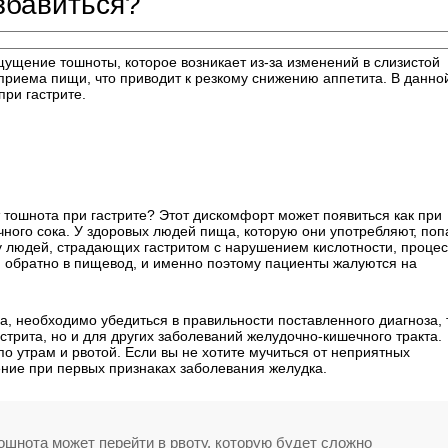
избавиться?
ущение тошноты, которое возникает из-за изменений в слизистой
 приема пищи, что приводит к резкому снижению аппетита. В данно
ри гастрите.
 тошнота при гастрите? Этот дискомфорт может появиться как при
ного сока. У здоровых людей пища, которую они употребляют, поп
у людей, страдающих гастритом с нарушением кислотности, процес
 обратно в пищевод, и именно поэтому пациенты жалуются на
, необходимо убедиться в правильности поставленного диагноза, 
стрита, но и для других заболеваний желудочно-кишечного тракта.
о утрам и рвотой. Если вы не хотите мучиться от неприятных
ение при первых признаках заболевания желудка.
ошнота может перейти в рвоту, которую будет сложно