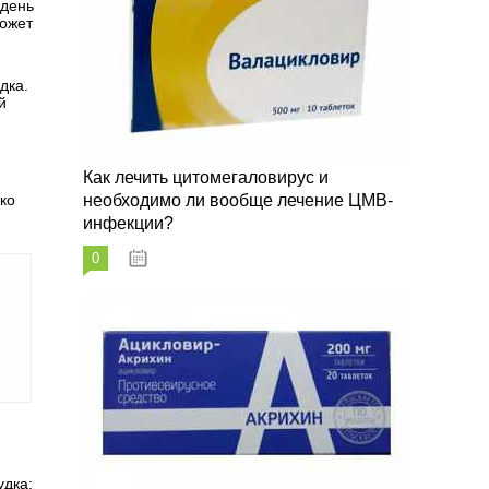
 день
может
дка.
й
Как лечить цитомегаловирус и
ко
необходимо ли вообще лечение ЦМВ-
инфекции?
0
07.03.2023
удка: