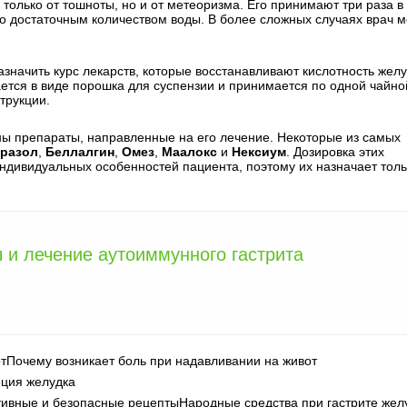
 только от тошноты, но и от метеоризма. Его принимают три раза в
во достаточным количеством воды. В более сложных случаях врач 
значить курс лекарств, которые восстанавливают кислотность желу
ается в виде порошка для суспензии и принимается по одной чайно
трукции.
ны препараты, направленные на его лечение. Некоторые из самых
разол
,
Беллалгин
,
Омез
,
Маалокс
и
Нексиум
. Дозировка этих
индивидуальных особенностей пациента, поэтому их назначает толь
 и лечение аутоиммунного гастрита
Почему возникает боль при надавливании на живот
ция желудка
Народные средства при гастрите жел