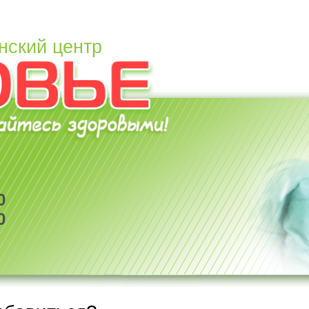
нский центр
0
0