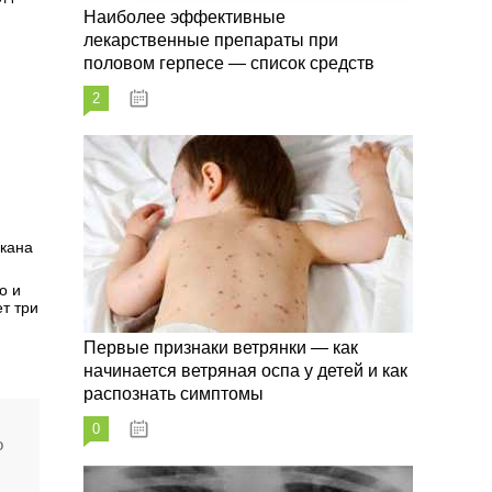
Наиболее эффективные
лекарственные препараты при
половом герпесе — список средств
2
09.03.2023
акана
о и
т три
Первые признаки ветрянки — как
начинается ветряная оспа у детей и как
распознать симптомы
0
09.03.2023
о