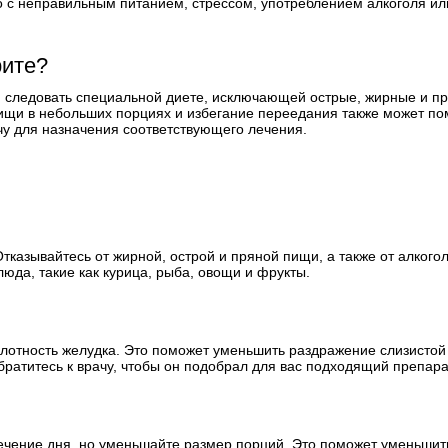
 с неправильным питанием, стрессом, употреблением алкоголя ил
рите?
я следовать специальной диете, исключающей острые, жирные и п
пищи в небольших порциях и избегание переедания также может по
ачу для назначения соответствующего лечения.
Отказывайтесь от жирной, острой и пряной пищи, а также от алкого
юда, такие как курица, рыба, овощи и фрукты.
лотность желудка. Это поможет уменьшить раздражение слизистой
братитесь к врачу, чтобы он подобрал для вас подходящий препара
ечение дня, но уменьшайте размер порций. Это поможет уменьшит