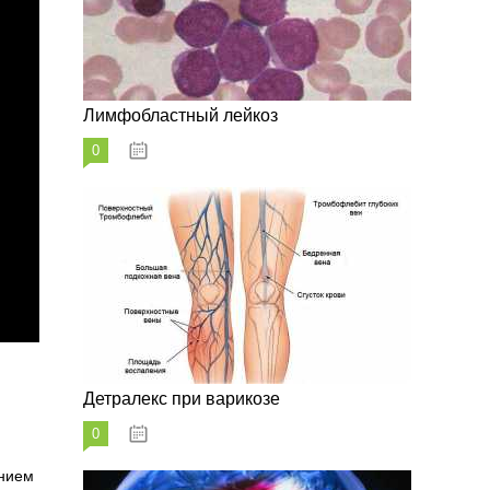
Лимфобластный лейкоз
0
07.10.2023
Детралекс при варикозе
0
07.10.2023
ением