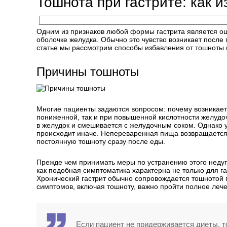
Тошнота при гастрите: как 
Одним из признаков любой формы гастрита является ощ
оболочке желудка. Обычно это чувство возникает после
статье мы рассмотрим способы избавления от тошноты п
Причины тошноты
Многие пациенты задаются вопросом: почему возникает
пониженной, так и при повышенной кислотности желудоч
в желудок и смешивается с желудочным соком. Однако 
происходит иначе. Непереваренная пища возвращается
постоянную тошноту сразу после еды.
Прежде чем принимать меры по устранению этого недуга
как подобная симптоматика характерна не только для га
Хронический гастрит обычно сопровождается тошнотой п
симптомов, включая тошноту, важно пройти полное леч
Если пациент не придерживается диеты, т