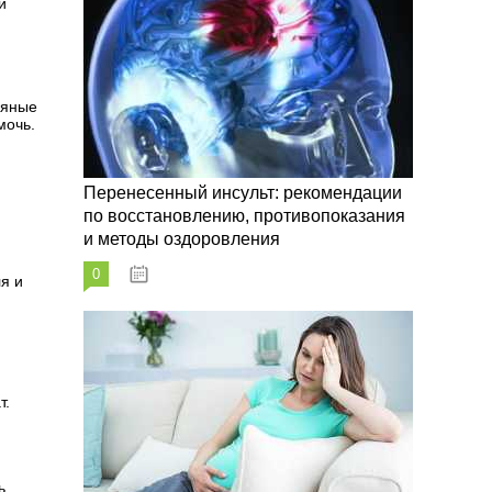
и
ряные
мочь.
Перенесенный инсульт: рекомендации
по восстановлению, противопоказания
и методы оздоровления
0
07.10.2023
ля и
т.
ь