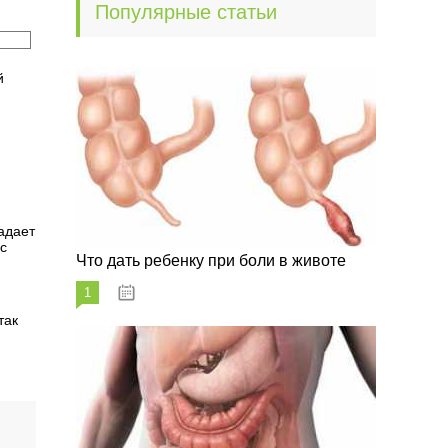
Популярные статьи
й
адает
с
Что дать ребенку при боли в животе
1
29.07.2023
так