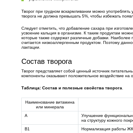
Творог при грудном вскармливании можно употреблять у
творога не должна превышать 5%, чтобы избежать появ
Следует отметить, что добавление сахара при изготовле
усвоение кальция в организме. К таким продуктам можн
которые также содержат различные добавки. Наиболее п
считается низкоаллергенным продуктом. Поэтому данн
лактации.
Состав творога
Творог представляет собой ценный источник питательны
компоненты оказывают положительное воздействие на о
Таблица: Состав и полезные свойства творога
.
Наименование витамина
или минерала
A
Улучшение функционально
на структуру кожного покр
B1
Нормализация работы ЖКТ