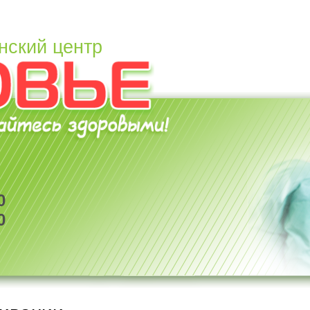
нский центр
0
0