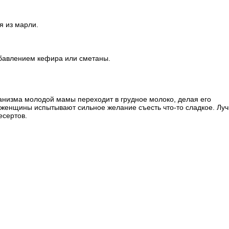
я из марли.
обавлением кефира или сметаны.
ганизма молодой мамы переходит в грудное молоко, делая его
е женщины испытывают сильное желание съесть что-то сладкое. Лу
есертов.