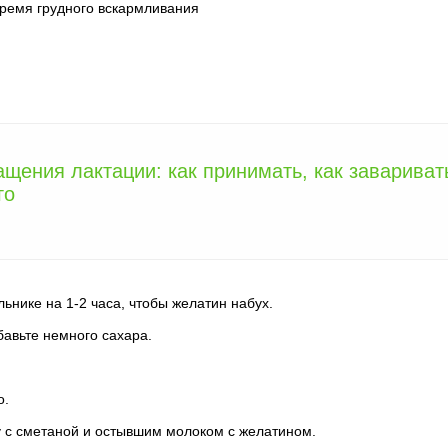
 время грудного вскармливания
ения лактации: как принимать, как завариват
го
ьнике на 1-2 часа, чтобы желатин набух.
бавьте немного сахара.
о.
 с сметаной и остывшим молоком с желатином.