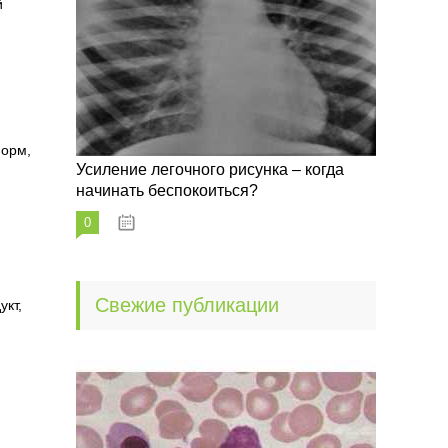
й
норм,
Усиление легочного рисунка – когда
начинать беспокоиться?
0
09.10.2022
Свежие публикации
укт,