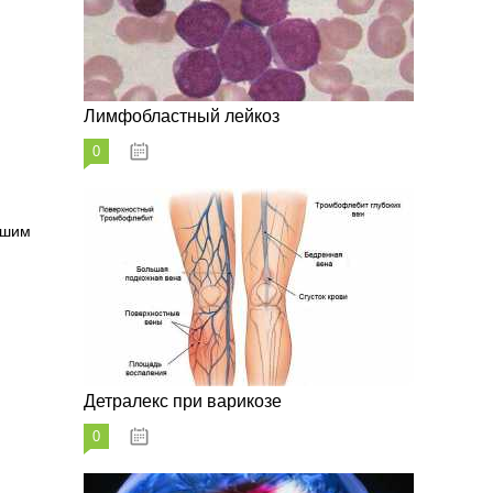
Лимфобластный лейкоз
0
07.10.2023
чшим
Детралекс при варикозе
0
07.10.2023