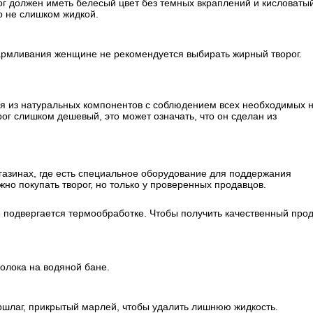
ог должен иметь белесый цвет без темных вкраплений и кисловаты
о не слишком жидкой.
кармливания женщине не рекомендуется выбирать жирный творог.
ая из натуральных компонентов с соблюдением всех необходимых 
ог слишком дешевый, это может означать, что он сделан из
газинах, где есть специальное оборудование для поддержания
о покупать творог, но только у проверенных продавцов.
е подвергается термообработке. Чтобы получить качественный прод
олока на водяной бане.
ршлаг, прикрытый марлей, чтобы удалить лишнюю жидкость.