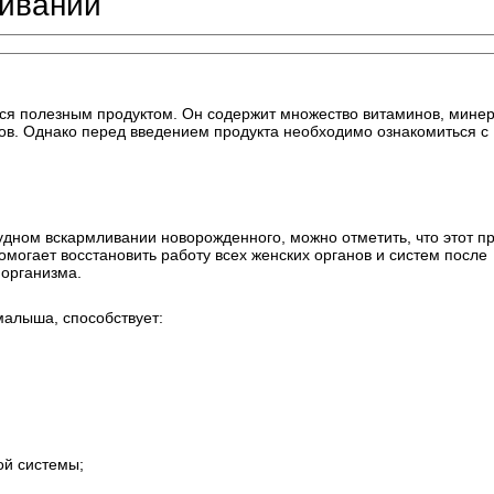
ливании
тся полезным продуктом. Он содержит множество витаминов, минер
в. Однако перед введением продукта необходимо ознакомиться с
рудном вскармливании новорожденного, можно отметить, что этот п
омогает восстановить работу всех женских органов и систем после
 организма.
 малыша, способствует:
ой системы;