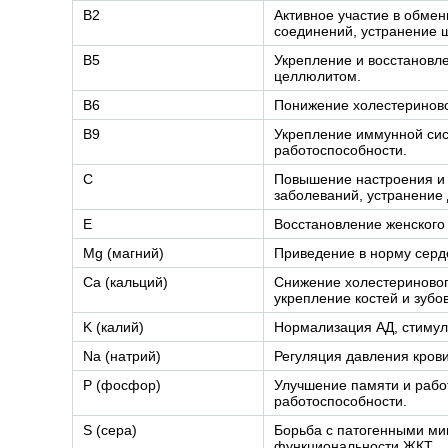
B2
Активное участие в обмен
соединений, устранение 
B5
Укрепление и восстановл
целлюлитом.
B6
Понижение холестериново
B9
Укрепление иммунной сис
работоспособности.
С
Повышение настроения и 
заболеваний, устранение 
E
Восстановление женского
Mg (магний)
Приведение в норму серд
Ca (кальций)
Снижение холестериновог
укрепление костей и зубов
K (калий)
Нормализация АД, стимул
Na (натрий)
Регуляция давления кров
P (фосфор)
Улучшение памяти и работ
работоспособности.
S (сера)
Борьба с патогенными ми
функциональности ЖКТ.