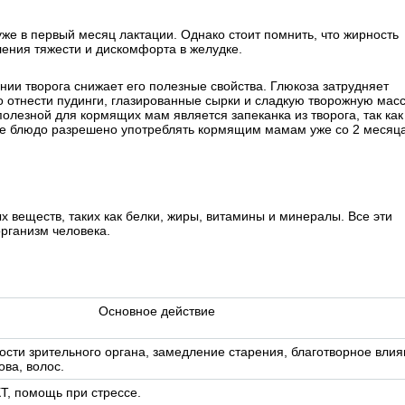
же в первый месяц лактации. Однако стоит помнить, что жирность
ления тяжести и дискомфорта в желудке.
нии творога снижает его полезные свойства. Глюкоза затрудняет
о отнести пудинги, глазированные сырки и сладкую творожную масс
олезной для кормящих мам является запеканка из творога, так как
ое блюдо разрешено употреблять кормящим мамам уже со 2 месяц
х веществ, таких как белки, жиры, витамины и минералы. Все эти
рганизм человека.
Основное действие
сти зрительного органа, замедление старения, благотворное вли
ова, волос.
, помощь при стрессе.