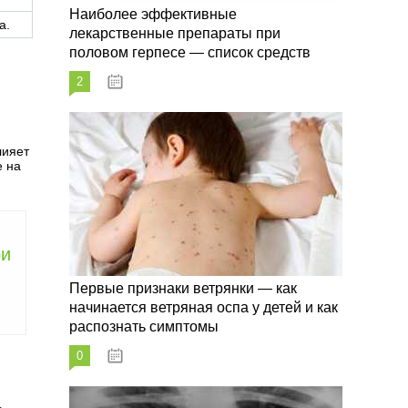
Наиболее эффективные
а.
лекарственные препараты при
половом герпесе — список средств
2
09.03.2023
лияет
е на
ри
Первые признаки ветрянки — как
начинается ветряная оспа у детей и как
распознать симптомы
0
09.03.2023