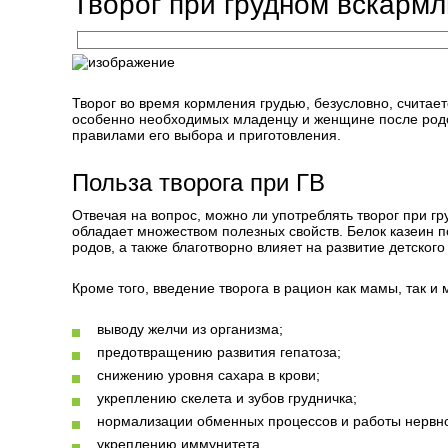
Творог при грудном вскарм
Творог во время кормления грудью, безусловно, считае
особенно необходимых младенцу и женщине после родо
правилами его выбора и приготовления.
Польза творога при ГВ
Отвечая на вопрос, можно ли употреблять творог при г
обладает множеством полезных свойств. Белок казеин п
родов, а также благотворно влияет на развитие детского
Кроме того, введение творога в рацион как мамы, так и
выводу желчи из организма;
предотвращению развития гепатоза;
снижению уровня сахара в крови;
укреплению скелета и зубов грудничка;
нормализации обменных процессов и работы нервн
укреплению иммунитета.