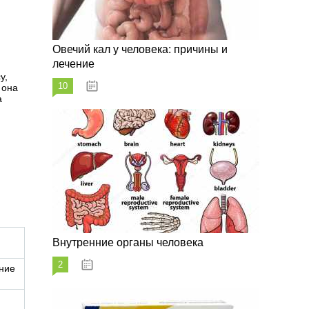
Овечий кал у человека: причины и
лечение
у,
10
20.08.2023
 она
а
Внутренние органы человека
2
26.08.2023
яние