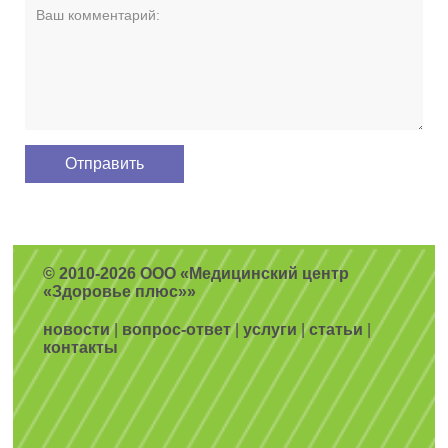
© 2010-2026 ООО «Медицинский центр
«Здоровье плюс»»
новости
|
вопрос-ответ
|
услуги
|
статьи
|
контакты