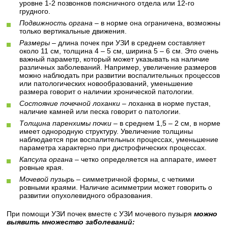
уровне 1-2 позвонков поясничного отдела или 12-го
грудного.
Подвижность органа
– в норме она ограничена, возможны
только вертикальные движения.
Размеры
– длина почек при УЗИ в среднем составляет
около 11 см, толщина 4 – 5 см, ширина 5 – 6 см. Это очень
важный параметр, который может указывать на наличие
различных заболеваний. Например, увеличение размеров
можно наблюдать при развитии воспалительных процессов
или патологических новообразований, уменьшение
размера говорит о наличии хронической патологии.
Состояние почечной лоханки
– лоханка в норме пустая,
наличие камней или песка говорит о патологии.
Толщина паренхимы почки
– в среднем 1,5 – 2 см, в норме
имеет однородную структуру. Увеличение толщины
наблюдается при воспалительных процессах, уменьшение
параметра характерно при дистрофических процессах.
Капсула органа
– четко определяется на аппарате, имеет
ровные края.
Мочевой пузырь
– симметричной формы, с четкими
ровными краями. Наличие асимметрии может говорить о
развитии опухолевидного образования.
При помощи УЗИ почек вместе с УЗИ мочевого пузыря
можно
выявить множество заболеваний: