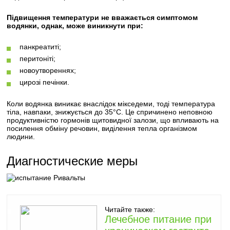
Підвищення температури не вважається симптомом
водянки, однак, може виникнути при:
панкреатиті;
перитоніті;
новоутвореннях;
цирозі печінки.
Коли водянка виникає внаслідок мікседеми, тоді температура
тіла, навпаки, знижується до 35°С. Це спричинено неповною
продуктивністю гормонів щитовидної залози, що впливають на
посилення обміну речовин, виділення тепла організмом
людини.
Диагностические меры
Читайте также:
Лечебное питание при