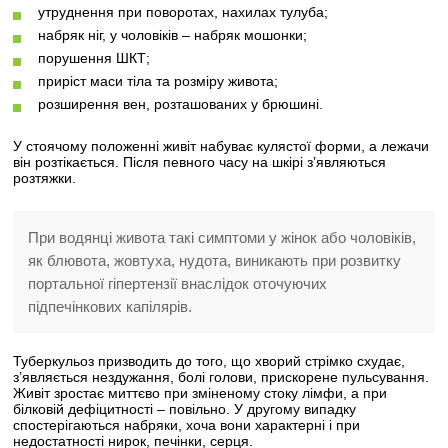
утруднення при поворотах, нахилах тулуба;
набряк ніг, у чоловіків – набряк мошонки;
порушення ШКТ;
приріст маси тіла та розміру живота;
розширення вен, розташованих у брюшині.
У стоячому положенні живіт набуває кулястої форми, а лежачи
він розтікається. Після певного часу на шкірі з’являються
розтяжки.
При водянці живота такі симптоми у жінок або чоловіків,
як блювота, жовтуха, нудота, виникають при розвитку
портальної гіпертензії внаслідок оточуючих
підпечінкових капілярів.
Туберкульоз призводить до того, що хворий стрімко схудає,
з’являється нездужання, болі голови, прискорене пульсування.
Живіт зростає миттєво при зміненому стоку лімфи, а при
білковій дефіцитності – повільно. У другому випадку
спостерігаються набряки, хоча вони характерні і при
недостатності нирок, печінки, серця.