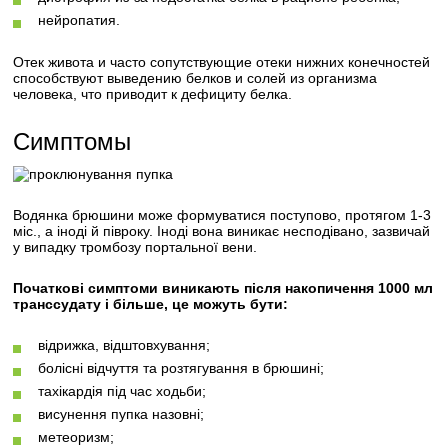
нейропатия.
Отек живота и часто сопутствующие отеки нижних конечностей
способствуют выведению белков и солей из организма
человека, что приводит к дефициту белка.
Симптомы
Водянка брюшини може формуватися поступово, протягом 1-3
міс., а іноді й півроку. Іноді вона виникає несподівано, зазвичай
у випадку тромбозу портальної вени.
Початкові симптоми виникають після накопичення 1000 мл
транссудату і більше, це можуть бути:
відрижка, відштовхування;
болісні відчуття та розтягування в брюшині;
тахікардія під час ходьби;
висунення пупка назовні;
метеоризм;