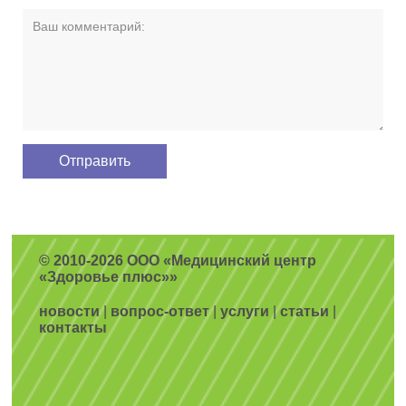
© 2010-2026 ООО «Медицинский центр
«Здоровье плюс»»
новости
|
вопрос-ответ
|
услуги
|
статьи
|
контакты